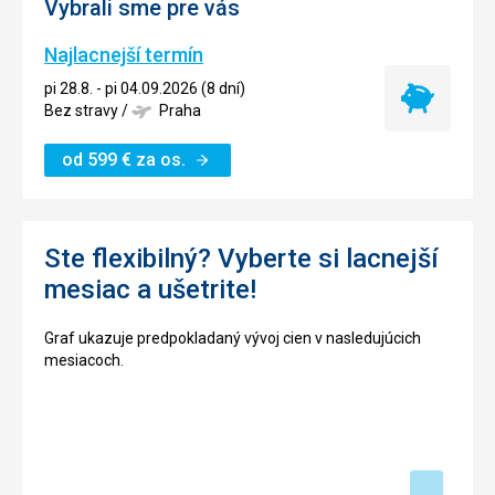
Vybrali sme pre vás
Najlacnejší termín
pi 28.8. - pi 04.09.2026 (8 dní)
Najlacnejší
Bez stravy
/
Praha
termín
od
599
€
za os.
Ste flexibilný? Vyberte si lacnejší
mesiac a ušetrite!
Graf ukazuje predpokladaný vývoj cien v nasledujúcich
mesiacoch.