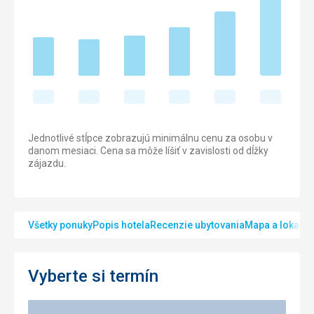
Jednotlivé stĺpce zobrazujú minimálnu cenu za osobu v
danom mesiaci. Cena sa môže líšiť v zavislosti od dĺžky
zájazdu.
Všetky ponuky
Popis hotela
Recenzie ubytovania
Mapa a lokalita
Vyberte si termín