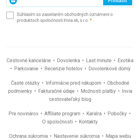
Prihlásiť
svoj
e-
Súhlasím so zasielaním obchodných oznámení o
mail
(povinné)
produktoch spoločnosti Invia.sk, s.r.o.
*
(povinné)
*
Cestovné kancelárie
Dovolenka
Last minute
Exotika
Parkovanie
Recenzie hotelov
Dovolenkové domy
Časté otázky
Informácie pred nákupom
Obchodné
podmienky
Fakturačné údaje
Možnosti platby
Invia
cestovateľský blog
Pre novinárov
Affiliate program
Kariéra
Pobočky
O spoločnosti
Kontakty
Ochrana súkromia
Nastavenie súkromia
Mapa webu