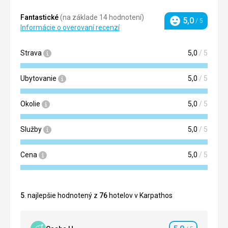
Fantastické
(na základe 14 hodnotení)
5,0
/ 5
Hodnotenie
Informácie o overovaní recenzí
Strava
5,0
/ 5
Ubytovanie
5,0
/ 5
Okolie
5,0
/ 5
Služby
5,0
/ 5
Cena
5,0
/ 5
5
. najlepšie hodnotený z
76
hotelov v Karpathos