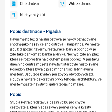
Chladnička
Wifi zadarmo
áno
Chladnička
áno
Wifi
zadarmo
Kuchynský kút
áno
Kuchynský
kút
Popis destinace - Pigadia
Havní město ležící na jihu ostrova, je někdy označované
shodně jako název celého ostrova – Karpathos. Ve městě
jsou k dispozici taverny, restaurace, bary a obchůdky, je
zde také bankomat, banka a klinika. Nechybí zde ani pláž,
která se rozprostírá na dlouhém pásu pobřeží. V přístavu
dnešního centra můžete navštívit starobylé místo zvané
Poseidon, které bývalo před mnoha tisíci lety hlavním
městem. Jsou zde k vidění jen zbytky obvodových zdí,
sloupy a některé dekorativní prvky tehdejší architektury. Ve
městě můžete navštívit i galerii zdejšího malíře.
Popis
Studia Petra představují ideální volbu pro chytré
cestovatele, kteří hledají skvělý poměr ceny a kvality.