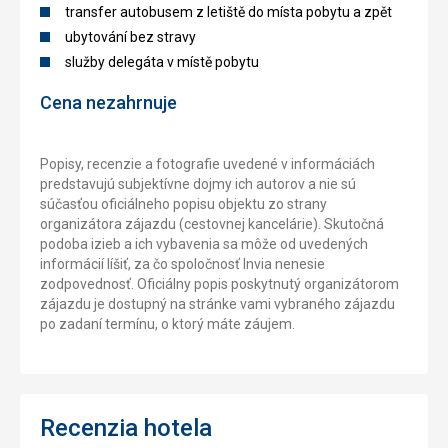
transfer autobusem z letiště do místa pobytu a zpět
ubytování bez stravy
služby delegáta v místě pobytu
Cena nezahrnuje
Popisy, recenzie a fotografie uvedené v informáciách
predstavujú subjektívne dojmy ich autorov a nie sú
súčasťou oficiálneho popisu objektu zo strany
organizátora zájazdu (cestovnej kancelárie). Skutočná
podoba izieb a ich vybavenia sa môže od uvedených
informácií líšiť, za čo spoločnosť Invia nenesie
zodpovednosť. Oficiálny popis poskytnutý organizátorom
zájazdu je dostupný na stránke vami vybraného zájazdu
po zadaní termínu, o ktorý máte záujem.
Recenzia hotela