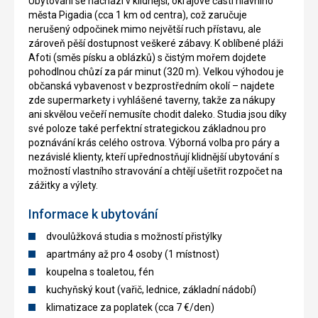
Ubytování se nachází v klidnější, okrajové části hlavního
města Pigadia (cca 1 km od centra), což zaručuje
nerušený odpočinek mimo největší ruch přístavu, ale
zároveň pěší dostupnost veškeré zábavy. K oblíbené pláži
Afoti (směs písku a oblázků) s čistým mořem dojdete
pohodlnou chůzí za pár minut (320 m). Velkou výhodou je
občanská vybavenost v bezprostředním okolí – najdete
zde supermarkety i vyhlášené taverny, takže za nákupy
ani skvělou večeří nemusíte chodit daleko. Studia jsou díky
své poloze také perfektní strategickou základnou pro
poznávání krás celého ostrova. Výborná volba pro páry a
nezávislé klienty, kteří upřednostňují klidnější ubytování s
možností vlastního stravování a chtějí ušetřit rozpočet na
zážitky a výlety.
Informace k ubytování
dvoulůžková studia s možností přistýlky
apartmány až pro 4 osoby (1 místnost)
koupelna s toaletou, fén
kuchyňský kout (vařič, lednice, základní nádobí)
klimatizace za poplatek (cca 7 €/den)