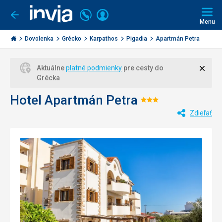
Volajte
Prihlásiť
Ísť
späť
+421
Menu
sa
2
Invia.sk
3221
Dovolenka
Grécko
Karpathos
Pigadia
Apartmán Petra
0477
Zavri
Aktuálne
platné podmienky
pre cesty do
Grécka
Hotel Apartmán Petra
Hodnotenie:
Zdieľať
3/5