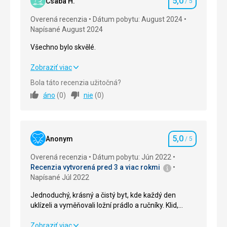
5,0
Csaba H.
/ 5
Hodnotenie
Overená recenzia
Dátum pobytu: August 2024
Napísané August 2024
Všechno bylo skvělé.
Všechno bylo skvělé.
Zobraziť viac
Bola táto recenzia užitočná?
Strava
5,0
/ 5
áno
(
0
)
nie
(
0
)
Ubytovanie
5,0
/ 5
Okolie
5,0
/ 5
5,0
Anonym
/ 5
Hodnotenie
Služby
5,0
/ 5
Overená recenzia
Dátum pobytu: Jún 2022
Recenzia vytvorená pred 3 a viac rokmi
Cena
5,0
/ 5
Napísané Júl 2022
Jednoduchý, krásný a čistý byt, kde každý den
Pláž
uklízeli a vyměňovali ložní prádlo a ručníky. Klid,
3-4 minuty chůze. Písečná a kamenitá pláž, takže
klidný odpočinek a spánek byl zaručen. Pohodlné
boty do vody se budou hodit
postele. Všechno bylo skvělé!
Jednoduchý, krásný a čistý byt, kde každý den
Zobraziť viac