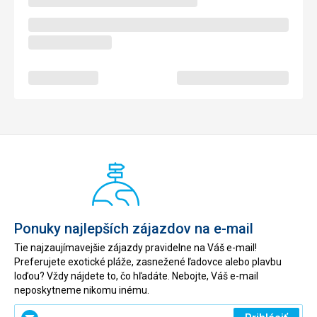
Ponuky najlepších zájazdov na e-mail
Tie najzaujímavejšie zájazdy pravidelne na Váš e-mail!
Preferujete exotické pláže, zasnežené ľadovce alebo plavbu
loďou? Vždy nájdete to, čo hľadáte. Nebojte, Váš e-mail
neposkytneme nikomu inému.
Zadajte