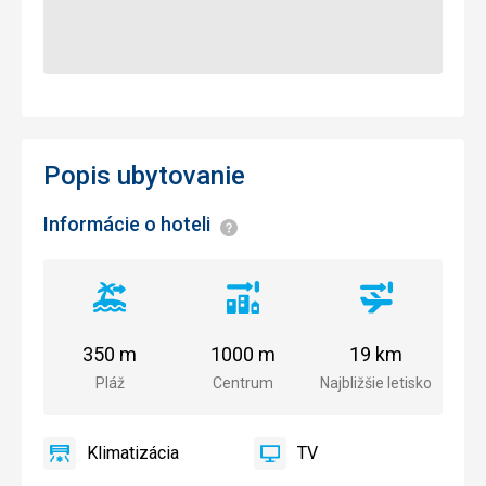
Popis ubytovanie
Informácie o hoteli
Informácie
Vzdialenosť
Vzdialenosť
Vzdialenosť
od
od
od
pláže
centra
letiska
350 m
1000 m
19 km
mesta
Pláž
Centrum
Najbližšie letisko
Klimatizácia
TV
áno
Klimatizácia
áno
TV