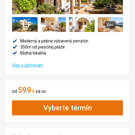
Viac
Moderný a pekne vybavený penzión
350m od piesčitej pláže
Klidná lokalita
Viac o ubytovaní
599
od
€
za os.
Vyberte termín