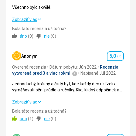
Táto recenzia bola preložená automaticky pomocou
Všechno bylo skvělé.
Google Translate
Všechno bylo skvělé.
Zobraziť viac
Bola táto recenzia užitočná?
Strava
5,0
/ 5
áno
(
0
)
nie
(
0
)
Ubytovanie
5,0
/ 5
5,0
Okolie
5,0
/ 5
Anonym
/ 5
Hodnotenie
Overená recenzia
Dátum pobytu: Jún 2022
Recenzia
Služby
5,0
/ 5
vytvorená pred 3 a viac rokmi
Napísané Júl 2022
Cena
5,0
/ 5
Jednoduchý, krásný a čistý byt, kde každý den uklízeli a
vyměňovali ložní prádlo a ručníky. Klid, klidný odpočinek a
spánek byl zaručen. Pohodlné postele. Všechno bylo
Pláž
skvělé!
Jednoduchý, krásný a čistý byt, kde každý den uklízeli a
Zobraziť viac
3-4 minuty chůze. Písečná a kamenitá pláž, takže boty do
vyměňovali ložní prádlo a ručníky. Klid, klidný odpočinek a
vody se budou hodit
Bola táto recenzia užitočná?
spánek byl zaručen. Pohodlné postele. Všechno bylo
áno
(
1
)
nie
(
0
)
Strava
skvělé!
Neptali jsme se
Strava
5,0
/ 5
Ubytovanie