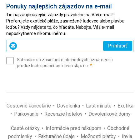
Ponuky najlepších zájazdov na e-mail
Tie najzaujímavejšie zájazdy pravidelne na Váš e-mail!
Preferujete exotické pláže, zasnežené ľadovce alebo plavbu
loďou? Vždy nájdete to, čo hľadáte. Nebojte, Váš e-mail
neposkytneme nikomu inému.
Zadajte
Prihlásiť
svoj
e-
Súhlasím so zasielaním obchodných oznámení o
mail
(povinné)
produktoch spoločnosti Invia.sk, s.r.o.
*
(povinné)
*
Cestovné kancelárie
Dovolenka
Last minute
Exotika
Parkovanie
Recenzie hotelov
Dovolenkové domy
Časté otázky
Informácie pred nákupom
Obchodné
podmienky
Fakturačné údaje
Možnosti platby
Invia