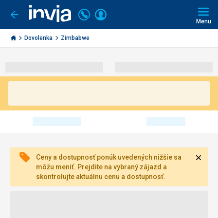
Volajte
Prihlásiť
Ísť
späť
+421
Menu
sa
2
Invia.sk
3221
Dovolenka
Zimbabwe
0493
Zavri
Ceny a dostupnosť ponúk uvedených nižšie sa
môžu meniť. Prejdite na vybraný zájazd a
skontrolujte aktuálnu cenu a dostupnosť.