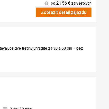
2 156
€
Informácie
od
za všetkých
Zobraziť detail zájazdu
távajúce dve tretiny uhradíte za 30 a 60 dní – bez