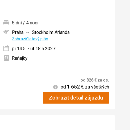
5 dní / 4 noci
Praha
Stockholm Arlanda
ných
Zobraziť letový plán
pi 14.5. - ut 18.5.2027
Raňajky
od
826
€
za os.
1 652
€
Informácie
od
za všetkých
Zobraziť detail zájazdu