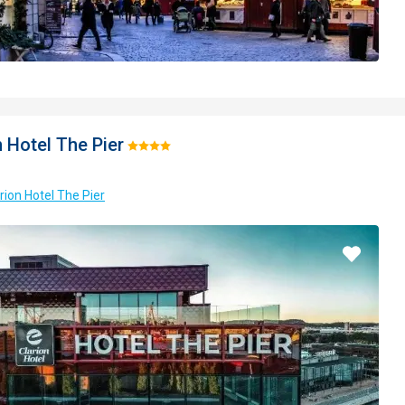
n Hotel The Pier
Hodnotenie:
4/5
arion Hotel The Pier
Pridať
do
obľúbe