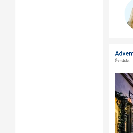
Adven
Švédsko