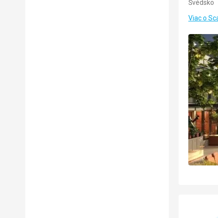
Švédsko
Viac o Sc