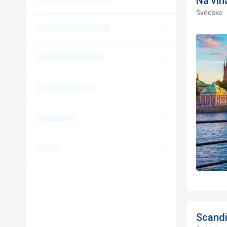
Na vln
Švédsko
Scandi