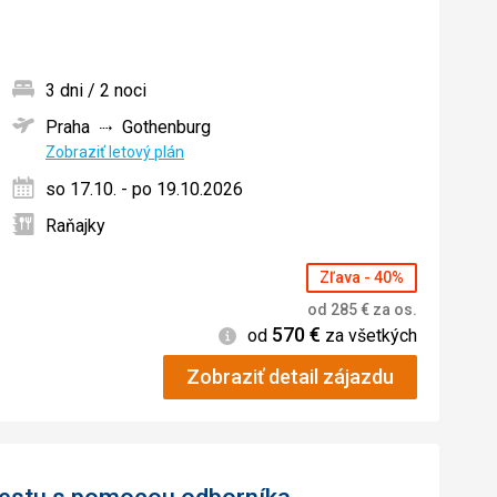
3 dni / 2 noci
Praha
Gothenburg
ných
Zobraziť letový plán
so 17.10. - po 19.10.2026
Raňajky
Zľava - 40%
od
285
€
za os.
570
€
Informácie
od
za všetkých
Zobraziť detail zájazdu