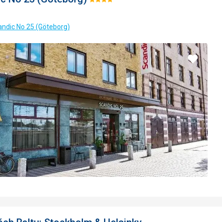
Hodnotenie:
4/5
andic No 25 (Göteborg)
Pridať
do
obľúbe