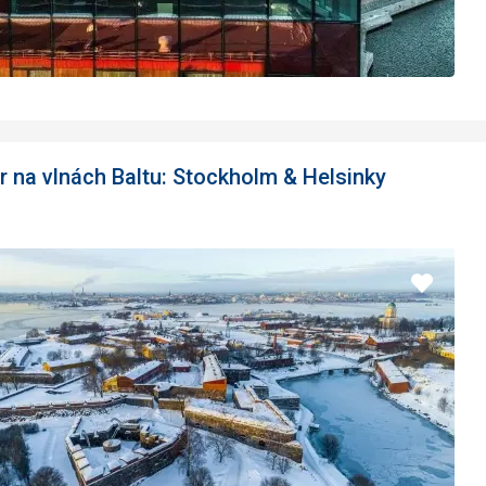
tr na vlnách Baltu: Stockholm & Helsinky
Pridať
do
obľúbe