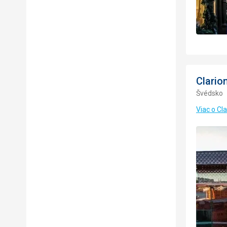
Clario
Švédsko
Viac o Cl