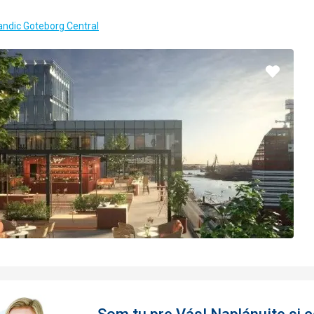
4/5
andic Goteborg Central
Pridať
do
obľúbe