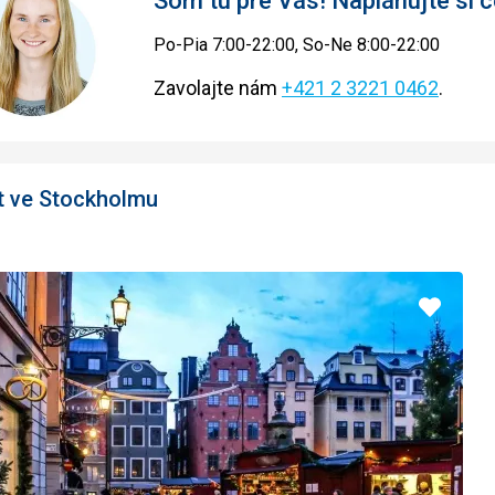
Som tu pre Vás! Naplánujte si
Po-Pia 7:00-22:00, So-Ne 8:00-22:00
Zavolajte nám
+421 2 3221 0462
.
t ve Stockholmu
Pridať
do
obľúbe