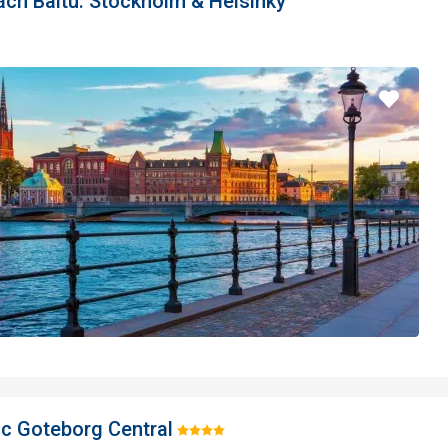
ách Baltu: Stockholm & Helsinky
Pridať
do
obľúbe
c Goteborg Central
Hodnotenie: