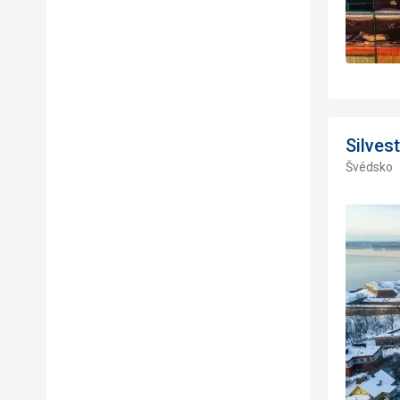
Silves
Švédsko