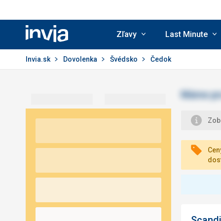
Zľavy
Last Minute
Invia.sk
Invia.sk
Dovolenka
Švédsko
Čedok
Zobr
Ceny
dos
Scandi