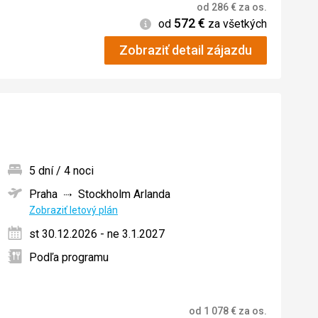
od
286
€
za os.
572
€
Informácie
od
za všetkých
Zobraziť detail zájazdu
5 dní / 4 noci
Praha
Stockholm Arlanda
ných
Zobraziť letový plán
st 30.12.2026 - ne 3.1.2027
Podľa programu
od
1 078
€
za os.