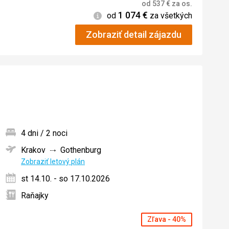
od
537
€
za os.
1 074
€
Informácie
od
za všetkých
Zobraziť detail zájazdu
4 dni / 2 noci
Krakov
Gothenburg
ných
Zobraziť letový plán
st 14.10. - so 17.10.2026
Raňajky
Zľava - 40%