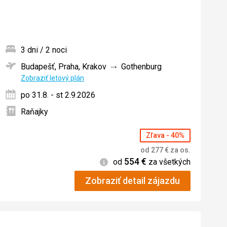
3 dni / 2 noci
Budapešť, Praha, Krakov
Gothenburg
ných
Zobraziť letový plán
po 31.8. - st 2.9.2026
Raňajky
Zľava - 40%
od
277
€
za os.
554
€
Informácie
od
za všetkých
Zobraziť detail zájazdu