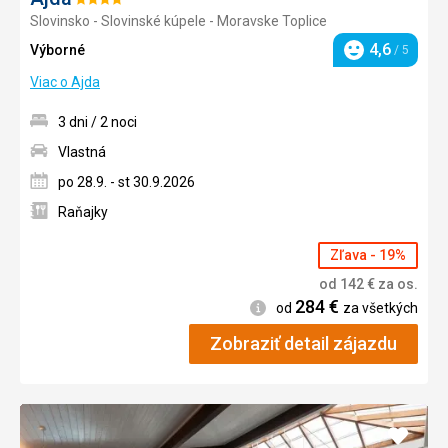
Hodnotenie:
Slovinsko - Slovinské kúpele - Moravske Toplice
4/5
4,6
Výborné
/ 5
Hodnotenie
Viac o Ajda
3 dni / 2 noci
Vlastná
po 28.9. - st 30.9.2026
Raňajky
Zľava - 19%
od
142
€
za os.
284
€
Informácie
od
za všetkých
Zobraziť detail zájazdu
Pridať
do