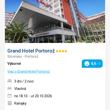
obľúb
Grand Hotel Portorož
Hodnotenie:
Slovinsko - Portorož
4/5
4,6
Výborné
/ 5
Hodnotenie
Viac o Grand Hotel Portorož
3 dni / 2 noci
Vlastná
ne 18.10. - ut 20.10.2026
Raňajky