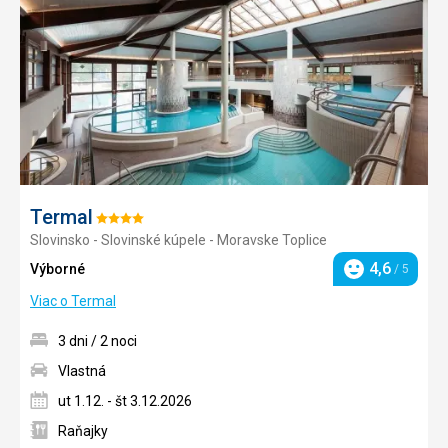
obľúb
Termal
Hodnotenie:
Slovinsko - Slovinské kúpele - Moravske Toplice
4/5
4,6
Výborné
/ 5
Hodnotenie
Viac o Termal
3 dni / 2 noci
Vlastná
ut 1.12. - št 3.12.2026
Raňajky