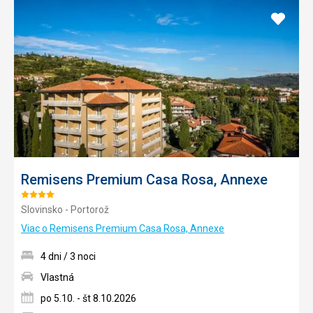
Pridať
do
obľúb
Remisens Premium Casa Rosa, Annexe
Hodnotenie:
Slovinsko - Portorož
4/5
Viac o Remisens Premium Casa Rosa, Annexe
4 dni / 3 noci
Vlastná
po 5.10. - št 8.10.2026