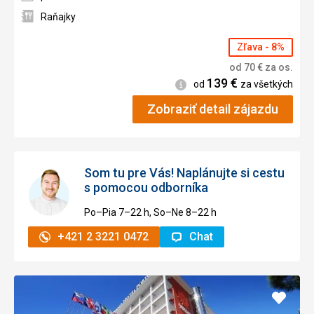
Raňajky
Zľava - 8%
od
70
€
za os.
139
€
Informácie
od
za všetkých
Zobraziť detail zájazdu
Som tu pre Vás! Naplánujte si cestu
s pomocou odborníka
Po–Pia 7–⁠⁠⁠⁠⁠⁠22 h, So–Ne 8–⁠⁠⁠⁠⁠⁠22 h
+421 2 3221 0472
Chat
Pridať
do