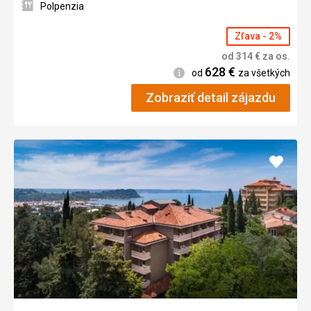
Polpenzia
Zľava - 2%
od
314
€
za os.
628
€
Informácie
od
za všetkých
Zobraziť detail zájazdu
Pridať
do
obľúb