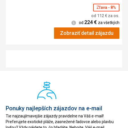
Zľava - 8%
od
112
€
za os.
224
€
Informácie
od
za všetkých
Zobraziť detail zájazdu
Ponuky najlepších zájazdov na e-mail
Tie najzaujímavejšie zájazdy pravidelne na Váš e-mail!
Preferujete exotické pláže, zasnežené ľadovce alebo plavbu
loďou? Vždy nájdete to, čo hľadáte. Nebojte, Váš e-mail