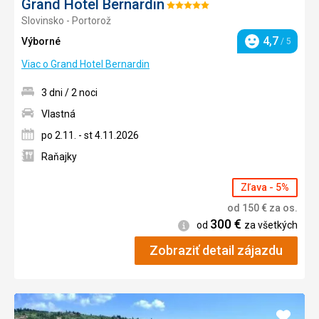
Grand Hotel Bernardin
Hodnotenie:
Slovinsko - Portorož
5/5
4,7
Výborné
/ 5
Hodnotenie
Viac o Grand Hotel Bernardin
3 dni / 2 noci
Vlastná
po 2.11. - st 4.11.2026
Raňajky
Zľava - 5%
od
150
€
za os.
300
€
Informácie
od
za všetkých
Zobraziť detail zájazdu
Pridať