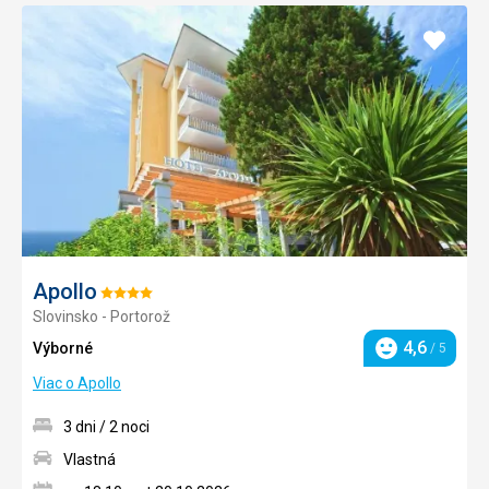
Pridať
do
obľúb
Apollo
Hodnotenie:
Slovinsko - Portorož
4/5
4,6
Výborné
/ 5
Hodnotenie
Viac o Apollo
3 dni / 2 noci
Vlastná