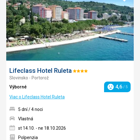
do
obľúb
Lifeclass Hotel Ruleta
Hodnotenie:
Slovinsko - Portorož
4/5
4,6
Výborné
/ 5
Hodnotenie
Viac o Lifeclass Hotel Ruleta
5 dní / 4 noci
Vlastná
st 14.10. - ne 18.10.2026
Polpenzia