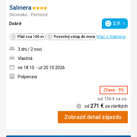
Salinera
Hodnotenie:
Slovinsko - Portorož
4/5
3,9
Dobré
/ 5
Hodnotenie
Viac o Salinera
Pláž cca 100 m
Pozvoľný vstup do mora
3 dni / 2 noci
Vlastná
ne 18.10. - ut 20.10.2026
Polpenzia
Zľava - 5%
od
136
€
za os.
271
€
Informácie
od
za všetkých
Zobraziť detail zájazdu