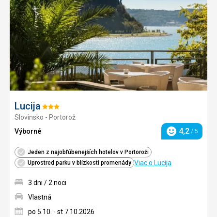
obľúb
Lucija
Hodnotenie:
Slovinsko - Portorož
3/5
4,2
Výborné
/ 5
Hodnotenie
Jeden z najobľúbenejších hotelov v Portoroži
Viac o Lucija
Uprostred parku v blízkosti promenády
3 dni / 2 noci
Vlastná
po 5.10. - st 7.10.2026