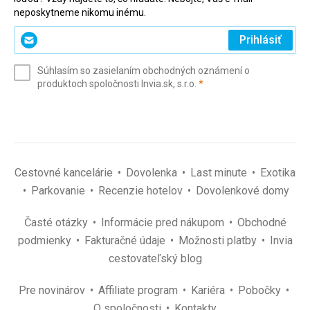
neposkytneme nikomu inému.
Zadajte
Prihlásiť
svoj
e-
Súhlasím so zasielaním obchodných oznámení o
mail
(povinné)
produktoch spoločnosti Invia.sk, s.r.o.
*
(povinné)
*
Cestovné kancelárie
Dovolenka
Last minute
Exotika
Parkovanie
Recenzie hotelov
Dovolenkové domy
Časté otázky
Informácie pred nákupom
Obchodné
podmienky
Fakturačné údaje
Možnosti platby
Invia
cestovateľský blog
Pre novinárov
Affiliate program
Kariéra
Pobočky
O spoločnosti
Kontakty