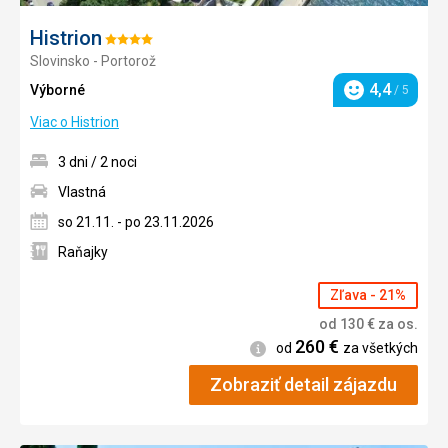
Histrion
Hodnotenie:
Slovinsko - Portorož
4/5
4,4
Výborné
/ 5
Hodnotenie
Viac o Histrion
3 dni / 2 noci
Vlastná
so 21.11. - po 23.11.2026
Raňajky
Zľava - 21%
od
130
€
za os.
260
€
Informácie
od
za všetkých
Zobraziť detail zájazdu