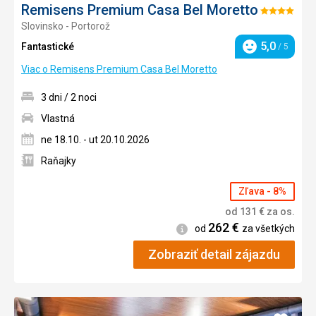
Remisens Premium Casa Bel Moretto
Hodnotenie:
Slovinsko - Portorož
4/5
5,0
Fantastické
/ 5
Hodnotenie
Viac o Remisens Premium Casa Bel Moretto
3 dni / 2 noci
Vlastná
ne 18.10. - ut 20.10.2026
Raňajky
Zľava - 8%
od
131
€
za os.
262
€
Informácie
od
za všetkých
Zobraziť detail zájazdu