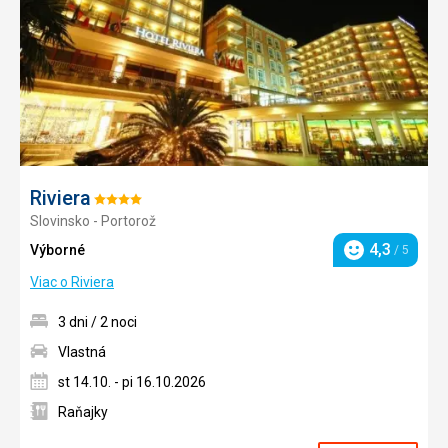
Riviera
Hodnotenie:
Slovinsko - Portorož
4/5
4,3
Výborné
/ 5
Hodnotenie
Viac o Riviera
3 dni / 2 noci
Vlastná
st 14.10. - pi 16.10.2026
Raňajky