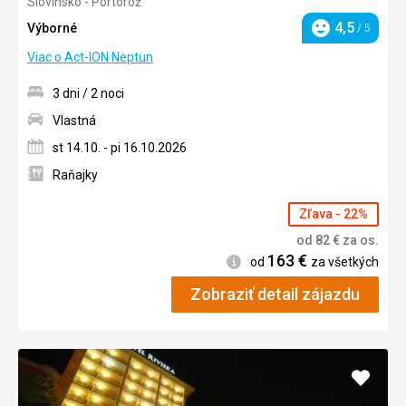
Slovinsko - Portorož
4/5
4,5
Výborné
/ 5
Hodnotenie
Viac o Act-ION Neptun
3 dni / 2 noci
Vlastná
st 14.10. - pi 16.10.2026
Raňajky
Zľava - 22%
od
82
€
za os.
163
€
Informácie
od
za všetkých
Zobraziť detail zájazdu
Pridať
do
obľúb