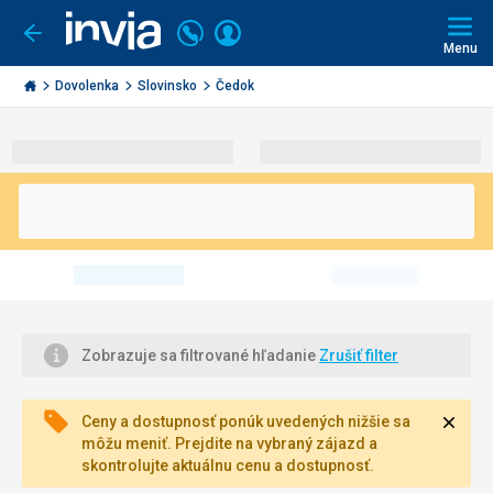
Volajte
Prihlásiť
Ísť
späť
+421
Menu
sa
2
Invia.sk
3221
Dovolenka
Slovinsko
Čedok
0491
Zobrazuje sa filtrované hľadanie
Zrušiť filter
Zavri
Ceny a dostupnosť ponúk uvedených nižšie sa
môžu meniť. Prejdite na vybraný zájazd a
skontrolujte aktuálnu cenu a dostupnosť.