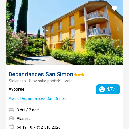
Pridať
do
obľúb
Depandances San Simon
Hodnotenie:
Slovinsko - Slovinské pobřeží - Izola
3/5
4,7
Výborné
/ 5
Hodnotenie
Viac o Depandances San Simon
3 dni / 2 noci
Vlastná
po 19.10. - st 21.10.2026