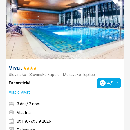
Pridať
do
obľúb
Vivat
Hodnotenie:
Slovinsko - Slovinské kúpele - Moravske Toplice
4/5
4,9
Fantastické
/ 5
Hodnotenie
Viac o Vivat
3 dni / 2 noci
Vlastná
ut 1.9. - št 3.9.2026