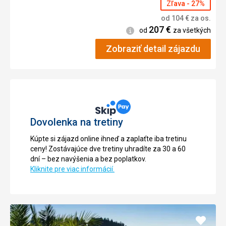
Zľava - 27%
od
104
€
za os.
207
€
Informácie
od
za všetkých
Zobraziť detail zájazdu
Dovolenka na tretiny
Kúpte si zájazd online ihneď a zaplaťte iba tretinu
ceny! Zostávajúce dve tretiny uhradíte za 30 a 60
dní – bez navýšenia a bez poplatkov.
Kliknite pre viac informácií.
Pridať
do