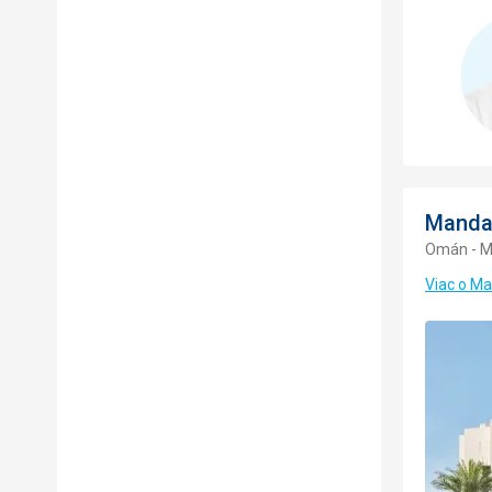
Mandar
Omán - M
Viac o Ma