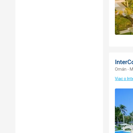
InterC
Omán - M
Viac o In