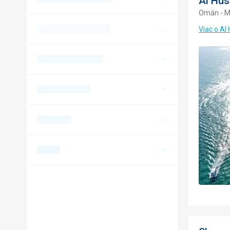
Al Hu
Omán - M
Viac o Al