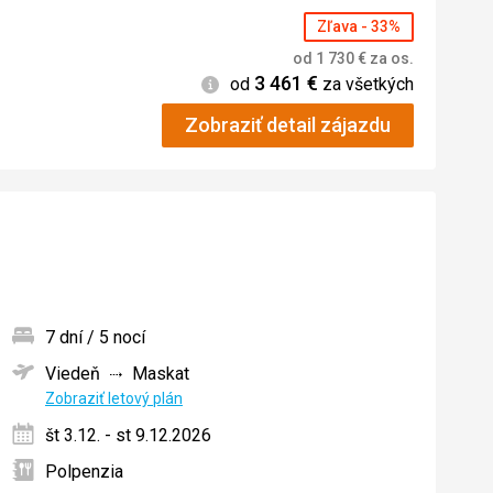
Zľava - 33%
od
1 730
€
za os.
3 461
€
Informácie
od
za všetkých
Zobraziť detail zájazdu
7 dní / 5 nocí
Viedeň
Maskat
ných
Zobraziť letový plán
št 3.12. - st 9.12.2026
Polpenzia