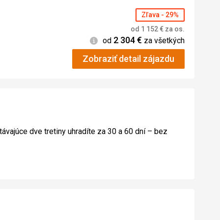
Zľava - 29%
od
1 152
€
za os.
2 304
€
Informácie
od
za všetkých
Zobraziť detail zájazdu
távajúce dve tretiny uhradíte za 30 a 60 dní – bez