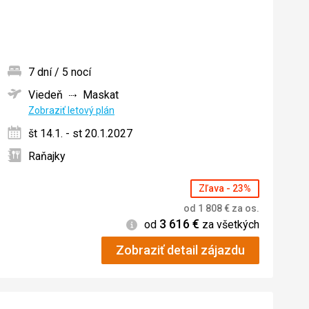
7 dní / 5 nocí
Viedeň
Maskat
ných
Zobraziť letový plán
št 14.1. - st 20.1.2027
Raňajky
Zľava - 23%
od
1 808
€
za os.
3 616
€
Informácie
od
za všetkých
Zobraziť detail zájazdu