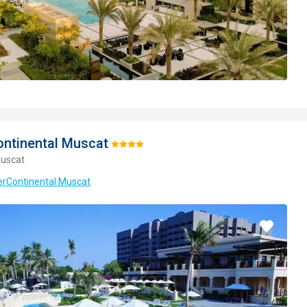
ontinental Muscat
Hodnotenie:
uscat
4/5
terContinental Muscat
Pridať
do
obľúbe