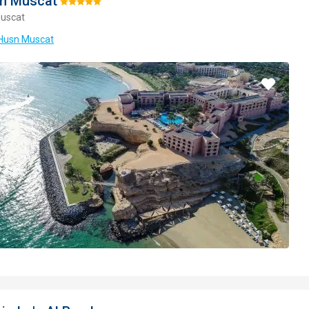
sn Muscat
Hodnotenie:
uscat
5/5
 Husn Muscat
Pridať
do
obľúbe