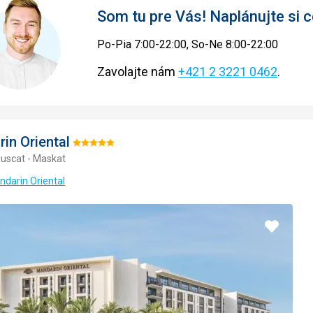
Som tu pre Vás! Naplánujte si
Po-Pia 7:00-22:00, So-Ne 8:00-22:00
Zavolajte nám
+421 2 3221 0462
.
in Oriental
Hodnotenie:
uscat - Maskat
5/5
ndarin Oriental
Pridať
do
obľúbe