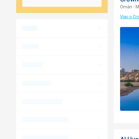
Omán - M
Viac o C