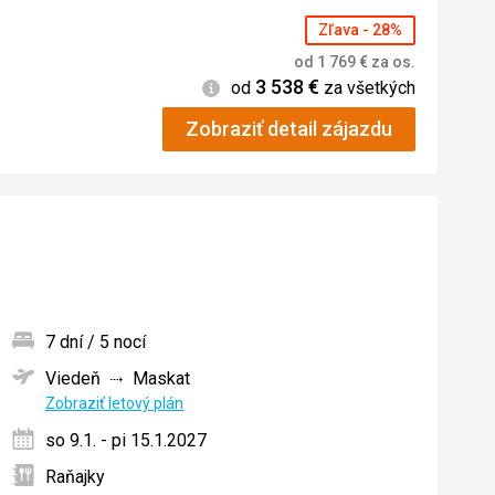
Zľava - 28%
od
1 769
€
za os.
3 538
€
Informácie
od
za všetkých
Zobraziť detail zájazdu
7 dní / 5 nocí
Viedeň
Maskat
ných
Zobraziť letový plán
so 9.1. - pi 15.1.2027
Raňajky