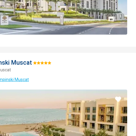
nski Muscat
Hodnotenie:
uscat
5/5
empinski Muscat
Pridať
do
obľúbe