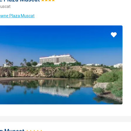
Hodnotenie:
uscat
4/5
rowne Plaza Muscat
Pridať
do
obľúbe