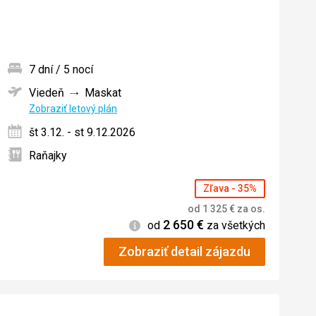
7 dní / 5 nocí
Viedeň
Maskat
ných
Zobraziť letový plán
št 3.12. - st 9.12.2026
Raňajky
Zľava - 35%
od
1 325
€
za os.
2 650
€
Informácie
od
za všetkých
Zobraziť detail zájazdu