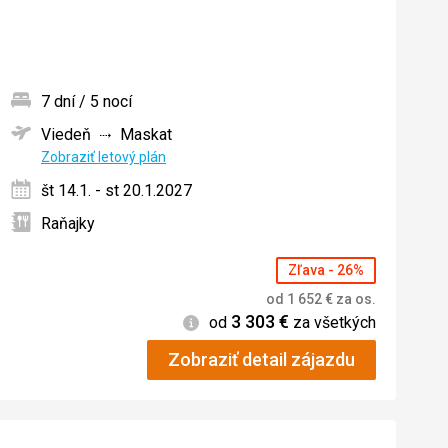
7 dní / 5 nocí
Viedeň
Maskat
ných
Zobraziť letový plán
št 14.1. - st 20.1.2027
Raňajky
Zľava - 26%
od
1 652
€
za os.
3 303
€
Informácie
od
za všetkých
Zobraziť detail zájazdu