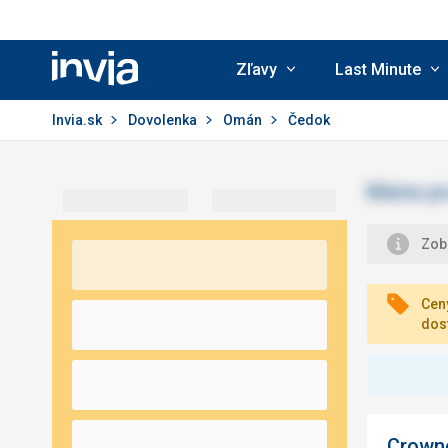
Zľavy
Last Minute
Invia.sk
Invia.sk
Dovolenka
Omán
Čedok
Zobr
Ceny
dos
Crown