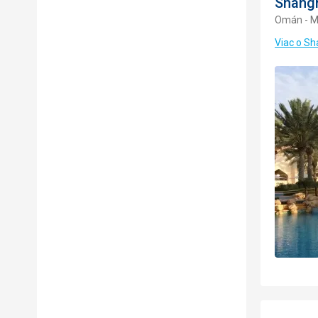
Shangr
Omán - M
Viac o Sh