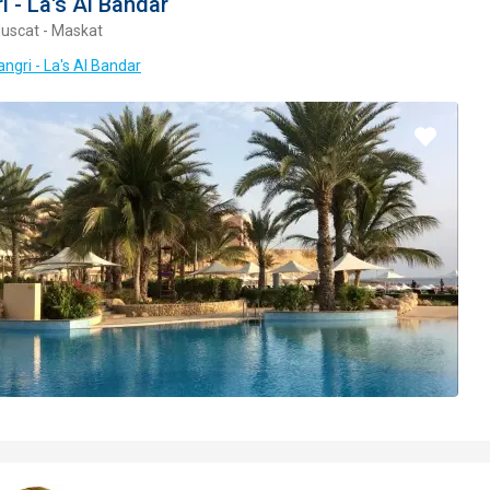
i - La's Al Bandar
uscat - Maskat
angri - La's Al Bandar
Pridať
do
obľúbe