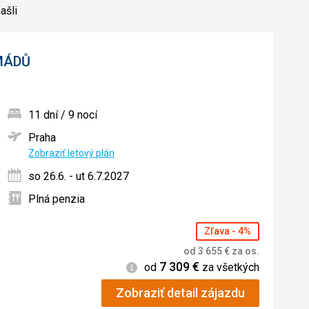
ašli
MÁDŮ
11 dní / 9 nocí
Praha
ných
Zobraziť letový plán
so 26.6. - ut 6.7.2027
Plná penzia
Zľava - 4%
od
3 655
€
za os.
7 309
€
Informácie
od
za všetkých
Zobraziť detail zájazdu