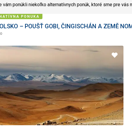
 vám ponúkli niekoľko alternatívnych ponúk, ktoré sme pre vás n
NATÍVNA PONUKA
LSKO – POUŠŤ GOBI, ČINGISCHÁN A ZEMĚ NO
ko
Pridať
do
obľúbe