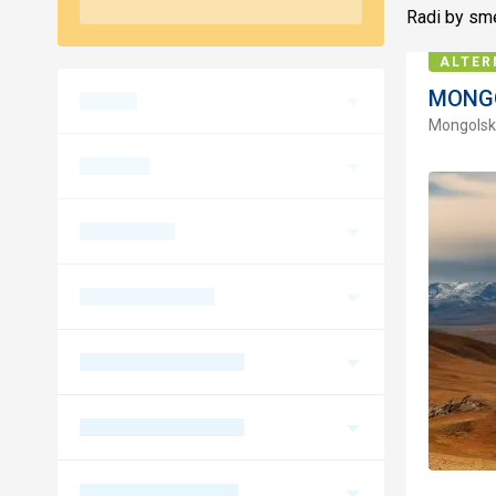
Radi by sme
ALTER
MONGO
Mongols