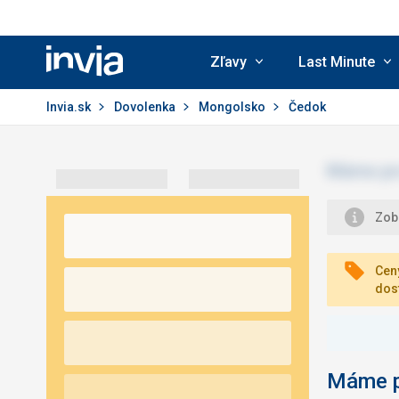
Zľavy
Last Minute
Invia.sk
Invia.sk
Dovolenka
Mongolsko
Čedok
Zobr
Ceny
dos
Máme pr