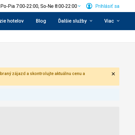
Po‑Pia 7:00‑22:00, So‑Ne 8:00‑22:00
Prihlásiť sa
ie hotelov
Blog
Ďalšie služby
Viac
Zavrieť
braný zájazd a skontrolujte aktuálnu cenu a