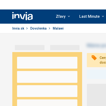
Zľavy
Last Minute
Invia.sk
Invia.sk
Dovolenka
Malawi
Ceny
dos