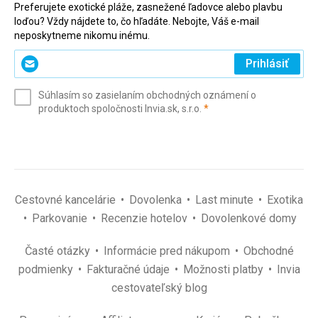
Preferujete exotické pláže, zasnežené ľadovce alebo plavbu
loďou? Vždy nájdete to, čo hľadáte. Nebojte, Váš e-mail
neposkytneme nikomu inému.
Zadajte
Prihlásiť
svoj
e-
Súhlasím so zasielaním obchodných oznámení o
mail
(povinné)
produktoch spoločnosti Invia.sk, s.r.o.
*
(povinné)
*
Cestovné kancelárie
Dovolenka
Last minute
Exotika
Parkovanie
Recenzie hotelov
Dovolenkové domy
Časté otázky
Informácie pred nákupom
Obchodné
podmienky
Fakturačné údaje
Možnosti platby
Invia
cestovateľský blog