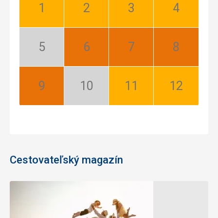
Január:
Február:
Marec:
Apríl:
Dobrý
Dobrý
Dobrý
Dobrý
Máj:
Jún:
Júl:
August:
Nízka
Najlepší
Najlepší
Najlepší
sezóna
September:
Október:
November:
December:
Najlepší
Nízka
Dobrý
Dobrý
sezóna
Cestovateľský magazín