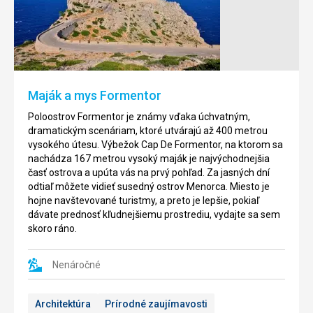
Capdepera
Botanicactus
Toto
Ide
ihrisko
o
navrhol
jednu
slvávny,
z
americký
najväčších
Maják a mys Formentor
architekt
botanických
Dan
záhrad
Poloostrov Formentor je známy vďaka úchvatným,
Maples.
v
dramatickým scenáriam, ktoré utvárajú až 400 metrou
Ihrisko
Európe,
vysokého útesu. Výbežok Cap De Formentor, na ktorom sa
bolo
má
nachádza 167 metrou vysoký maják je najvýchodnejšia
označené
rozlohu
časť ostrova a upúta vás na prvý pohľad. Za jasných dní
za
150
odtiaľ môžete vidieť susedný ostrov Menorca. Miesto je
2
najkrajšie
000m
.
hojne navštevované turistmy, a preto je lepšie, pokiaľ
na
Môžete
dávate prednosť kľudnejšiemu prostrediu, vydajte sa sem
Mallorke.
si
skoro ráno.
Môžete
tu
tu
prehliadnúť
navštíviť
najrôznejšie
Nenáročné
reštauráciu
exotické
v
rastliny,
Architektúra
Prírodné zaujímavosti
tradičnom
ako