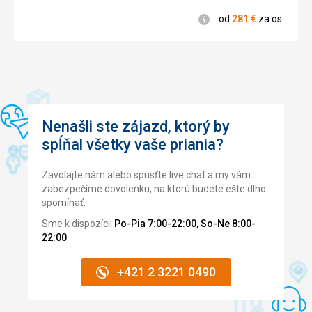
záhrady /
rezervácie
Informácie
od
281
€
za os.
Nenašli ste zájazd, ktorý by
spĺňal všetky vaše priania?
Zavolajte nám alebo spusťte live chat a my vám
zabezpečíme dovolenku, na ktorú budete ešte dlho
spomínať.
Sme k dispozícii
Po-Pia 7:00-22:00, So-Ne 8:00-
22:00
.
+421 2 3221 0490