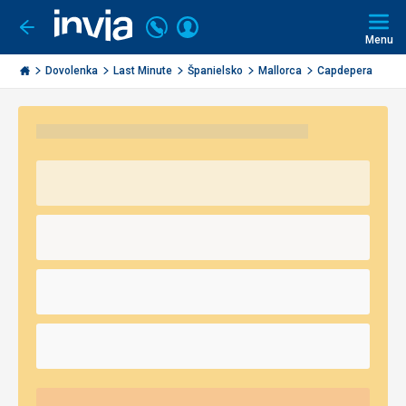
Volajte
Prihlásiť
Ísť
späť
+421
Menu
sa
2
Invia.sk
3221
Dovolenka
Last Minute
Španielsko
Mallorca
Capdepera
0491