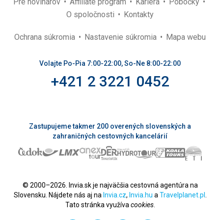
Pre novinárov
Affiliate program
Kariéra
Pobočky
O spoločnosti
Kontakty
Ochrana súkromia
Nastavenie súkromia
Mapa webu
Volajte Po-Pia 7:00-22:00, So-Ne 8:00-22:00
+421 2 3221 0452
Zastupujeme takmer 200 overených slovenských a
zahraničných cestovných kancelárií
© 2000–2026. Invia.sk je najväčšia cestovná agentúra na
Slovensku. Nájdete nás aj na
Invia.cz
,
Invia.hu
a
Travelplanet.pl
.
Tato stránka využíva
cookies
.