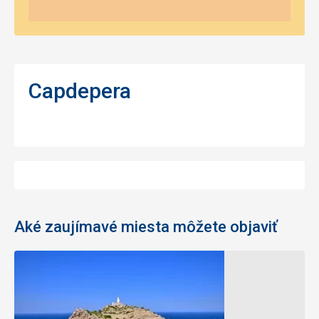
Capdepera
Aké zaujímavé miesta môžete objaviť
Golfové
Botanická
ihrisko
záhrada