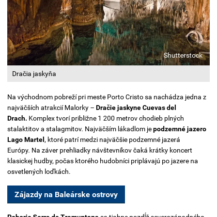
Shutterstock
Dračia jaskyňa
Na východnom pobreží pri meste Porto Cristo sa nachádza jedna z
najväčších atrakcií Malorky –
Dračie jaskyne
Cuevas del
Drach
.
Komplex tvorí približne 1 200 metrov chodieb plných
stalaktitov a stalagmitov. Najväčším lákadlom je
podzemné jazero
Lago Martel
, ktoré patrí medzi najväčšie podzemné jazerá
Európy. Na záver prehliadky návštevníkov čaká krátky koncert
klasickej hudby, počas ktorého hudobníci priplávajú po jazere na
osvetlených loďkách.
Zájazdy na Baleárske ostrovy