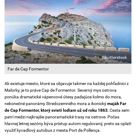
Shutterstock
Far de Cap Formentor
Ak existuje miesto, ktoré sa objavuje takmer na každej pohľadnici z
Malorky, je to práve Cap de Formentor. Severný mys ostrova
ponúka dramatické vápencové útesy padajúce kolmo do mora,
nekonečné panorámy Stredozemného mora a ikonický
maják Far
de Cap Formentor, ktorý svieti lodiam už od roku 1863.
Cesta sem
patrí medzi najkrajšie panoramatické trasy na ostrove. Počas
hlavnej letnej sezóny býva prístup autom regulovaný, preto sa oplatí
využiť kyvadlový autobus z mesta Port de Pollença.