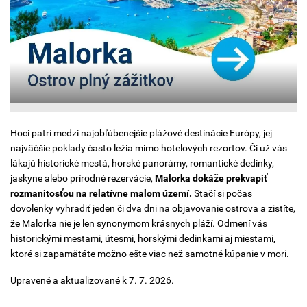
Hoci patrí medzi najobľúbenejšie plážové destinácie Európy, jej
najväčšie poklady často ležia mimo hotelových rezortov. Či už vás
lákajú historické mestá, horské panorámy, romantické dedinky,
jaskyne alebo prírodné rezervácie,
Malorka dokáže prekvapiť
rozmanitosťou na relatívne malom území.
Stačí si počas
dovolenky vyhradiť jeden či dva dni na objavovanie ostrova a zistíte,
že Malorka nie je len synonymom krásnych pláží. Odmení vás
historickými mestami, útesmi, horskými dedinkami aj miestami,
ktoré si zapamätáte možno ešte viac než samotné kúpanie v mori.
Upravené a aktualizované k 7. 7. 2026.