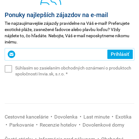
Ponuky najlepších zájazdov na e-mail
Tie najzaujímavejšie zájazdy pravidelne na Váš e-mail! Preferujete
exotické pláže, zasnežené ľadovce alebo plavbu loďou? Vždy
nájdete to, čo hľadáte. Nebojte, Váš e-mail neposkytneme nikomu
inému.
Zadajte
Prihlásiť
svoj
e-
Súhlasím so zasielaním obchodných oznámení o produktoch
mail
(povinné)
spoločnosti Invia.sk, s.r.o.
*
*
(povinné)
Cestovné kancelárie
Dovolenka
Last minute
Exotika
Parkovanie
Recenzie hotelov
Dovolenkové domy