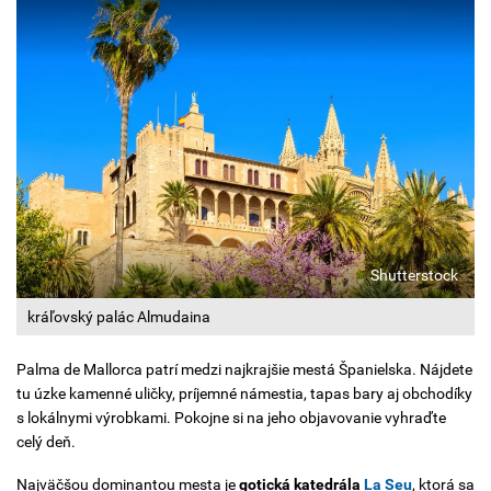
Shutterstock
kráľovský palác Almudaina
Palma de Mallorca patrí medzi najkrajšie mestá Španielska. Nájdete
tu úzke kamenné uličky, príjemné námestia, tapas bary aj obchodíky
s lokálnymi výrobkami. Pokojne si na jeho objavovanie vyhraďte
celý deň.
Najväčšou dominantou mesta je
gotická katedrála
La Seu
, ktorá sa