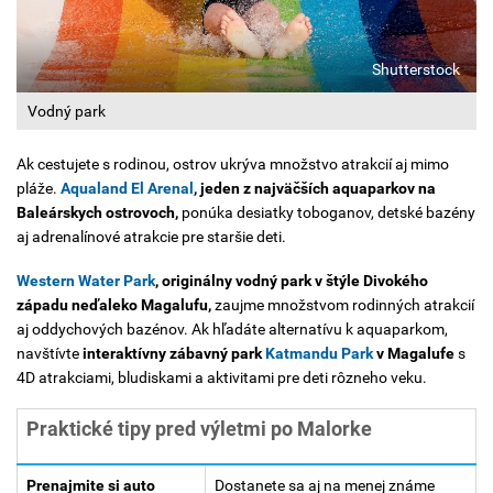
Shutterstock
Vodný park
Ak cestujete s rodinou, ostrov ukrýva množstvo atrakcií aj mimo
pláže.
Aqualand El Arenal
, jeden z najväčších aquaparkov na
Baleárskych ostrovoch,
ponúka desiatky toboganov, detské bazény
aj adrenalínové atrakcie pre staršie deti.
Western Water Park
, originálny vodný park v štýle Divokého
západu neďaleko Magalufu,
zaujme množstvom rodinných atrakcií
aj oddychových bazénov. Ak hľadáte alternatívu k aquaparkom,
navštívte
interaktívny zábavný park
Katmandu Park
v Magalufe
s
4D atrakciami, bludiskami a aktivitami pre deti rôzneho veku.
Praktické tipy pred výletmi po Malorke
Prenajmite si auto
Dostanete sa aj na menej známe