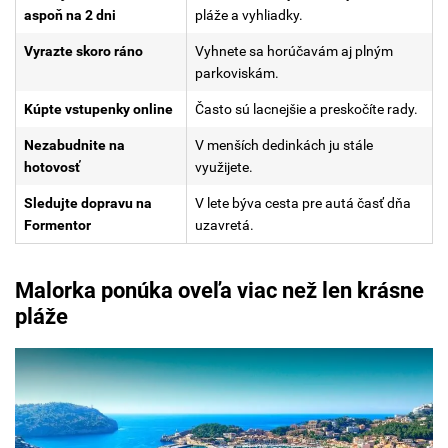
aspoň na 2 dni
pláže a vyhliadky.
Vyrazte skoro ráno
Vyhnete sa horúčavám aj plným
parkoviskám.
Kúpte vstupenky online
Často sú lacnejšie a preskočíte rady.
Nezabudnite na
V menších dedinkách ju stále
hotovosť
využijete.
Sledujte dopravu na
V lete býva cesta pre autá časť dňa
Formentor
uzavretá.
Malorka ponúka oveľa viac než len krásne
pláže