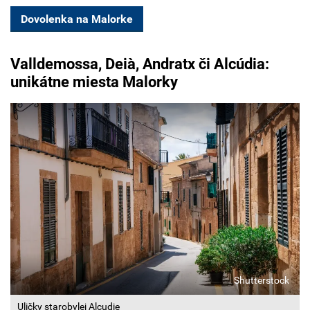
Dovolenka na Malorke
Valldemossa, Deià, Andratx či Alcúdia:
unikátne miesta Malorky
Shutterstock
Uličky starobylej Alcudie