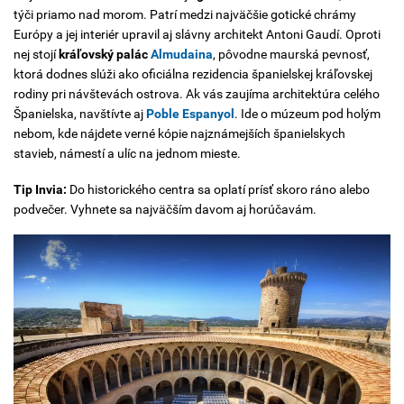
týči priamo nad morom. Patrí medzi najväčšie gotické chrámy
Európy a jej interiér upravil aj slávny architekt Antoni Gaudí. Oproti
nej stojí
kráľovský palác
Almudaina
, pôvodne maurská pevnosť,
ktorá dodnes slúži ako oficiálna rezidencia španielskej kráľovskej
rodiny pri návštevách ostrova. Ak vás zaujíma architektúra celého
Španielska, navštívte aj
Poble Espanyol
. Ide o múzeum pod holým
nebom, kde nájdete verné kópie najznámejších španielskych
stavieb, námestí a ulíc na jednom mieste.
Tip Invia:
Do historického centra sa oplatí prísť skoro ráno alebo
podvečer. Vyhnete sa najväčším davom aj horúčavám.