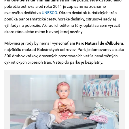
Pohorie Serra de Tramuntana
sa tiahne pozdĺž severozápadného
pobrežia ostrova a od roku 2011 je zapísané na zozname
svetového dedičstva
UNESCO
.
Okrem desiatok turistických trás
ponúka panoramatické cesty, horské dedinky, citrusové sady aj
výhľady na pobrežie. Ak radi chodíte na túry, oplatí sa sem vyraziť
skoro ráno alebo mimo hlavnej letnej sezóny.
Milovníci prírody by nemali vynechať ani
Parc Natural de s'Albufera
,
najväčšiu mokraď Baleárskych ostrovov.
Park je domovom viac ako
300 druhov vtákov, drevených pozorovacích veží a nenáročných
cyklistických či peších trás. Vstup do parku je bezplatný.