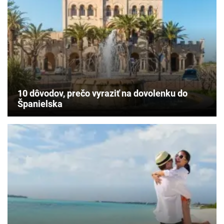
prírodné
skvosty,
ktoré
stoja
za
výlet
počas
dovolenky
na
10 dôvodov, prečo vyraziť na dovolenku do
Malorke.
Španielska