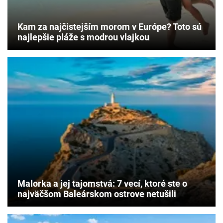
Kam za najčistejším morom v Európe? Toto sú
najlepšie pláže s modrou vlajkou
Malorka a jej tajomstvá: 7 vecí, ktoré ste o
najväčšom Baleárskom ostrove netušili