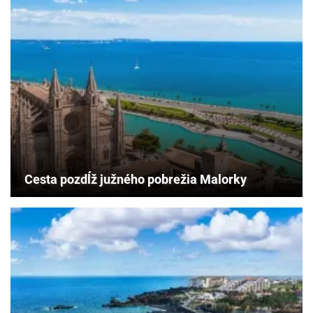
Cesta pozdĺž južného pobrežia Malorky