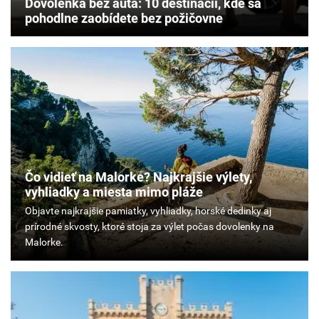
Dovolenka bez auta: 10 destinácií, kde sa
pohodlne zaobídete bez požičovne
Čo vidieť na Malorke? Najkrajšie výlety,
vyhliadky a miesta mimo pláže
Objavte
najkrajšie
pamiatky,
vyhliadky,
horské
dedinky
aj