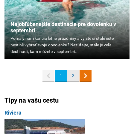
Najobľúbenejšie destinácie pre dovolenku v
septembri
Pomaly
nám
končia
letné
prázdniny
a
1
2
vy
ste
si
stále
Tipy na vašu cestu
ešte
nestihli
Riviera
vybrať
svoju
dovolenku?