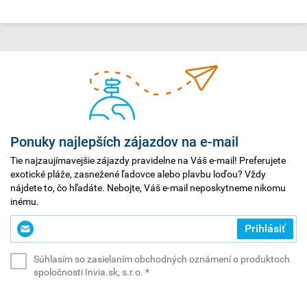
Ponuky najlepších zájazdov na e-mail
Tie najzaujímavejšie zájazdy pravidelne na Váš e-mail! Preferujete
exotické pláže, zasnežené ľadovce alebo plavbu loďou? Vždy
nájdete to, čo hľadáte. Nebojte, Váš e-mail neposkytneme nikomu
inému.
Zadajte
Prihlásiť
svoj
e-
Súhlasím so zasielaním obchodných oznámení o produktoch
mail
(povinné)
spoločnosti Invia.sk, s.r.o.
*
*
(povinné)