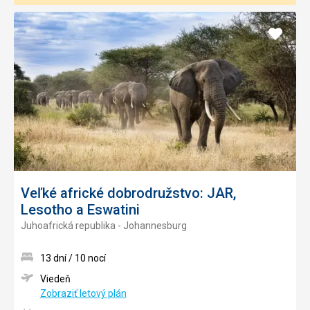
Pridať
do
obľúb
Veľké africké dobrodružstvo: JAR,
Lesotho a Eswatini
Juhoafrická republika - Johannesburg
13 dní / 10 nocí
Viedeň
Zobraziť letový plán