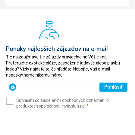
Ponuky najlepších zájazdov na e-mail
Tie najzaujímavejšie zájazdy pravidelne na Váš e-mail!
Preferujete exotické pláže, zasnežené ľadovce alebo plavbu
loďou? Vždy nájdete to, čo hľadáte. Nebojte, Váš e-mail
neposkytneme nikomu inému.
Zadajte
Prihlásiť
svoj
e-
Súhlasím so zasielaním obchodných oznámení o
mail
(povinné)
produktoch spoločnosti Invia.sk, s.r.o.
*
(povinné)
*