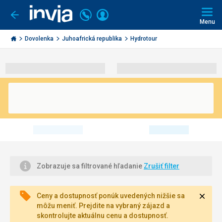
Volajte
Prihlásiť
Ísť
späť
+421
Menu
sa
2
Invia.sk
3221
Dovolenka
Juhoafrická republika
Hydrotour
0491
Zobrazuje sa filtrované hľadanie
Zrušiť filter
Zavri
Ceny a dostupnosť ponúk uvedených nižšie sa
môžu meniť. Prejdite na vybraný zájazd a
skontrolujte aktuálnu cenu a dostupnosť.