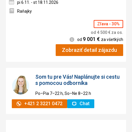
pi 6.11. - st 18.11.2026
Raňajky
Zľava - 30%
od
4 500
€
za os.
9 001
€
Informácie
od
za všetkých
Zobraziť detail zájazdu
Som tu pre Vás! Naplánujte si cestu
s pomocou odborníka
Po–Pia 7–⁠⁠⁠⁠⁠⁠22 h, So–Ne 8–⁠⁠⁠⁠⁠⁠22 h
+421 2 3221 0472
Chat