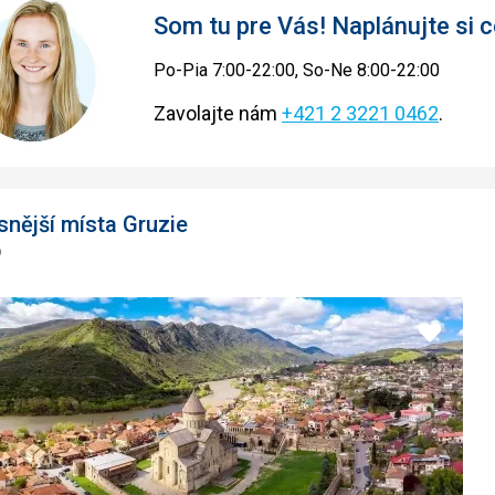
Som tu pre Vás! Naplánujte si
Po-Pia 7:00-22:00, So-Ne 8:00-22:00
Zavolajte nám
+421 2 3221 0462
.
snější místa Gruzie
o
Pridať
do
obľúbe