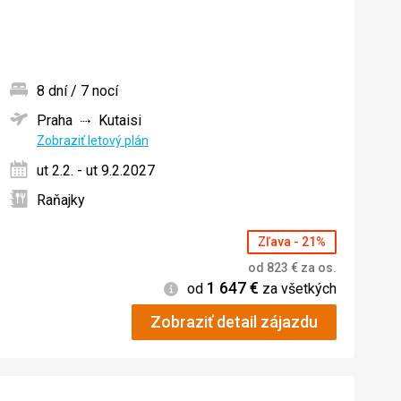
8 dní / 7 nocí
Praha
Kutaisi
ných
Zobraziť letový plán
ut 2.2. - ut 9.2.2027
Raňajky
Zľava - 21%
od
823
€
za os.
1 647
€
Informácie
od
za všetkých
Zobraziť detail zájazdu