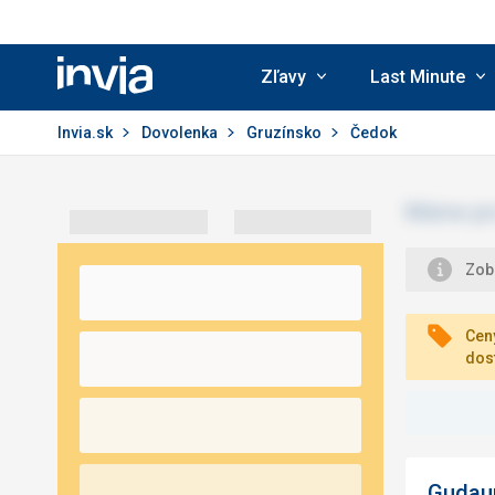
Zľavy
Last Minute
Invia.sk
Invia.sk
Dovolenka
Gruzínsko
Čedok
Zobr
Ceny
dos
Gudaur