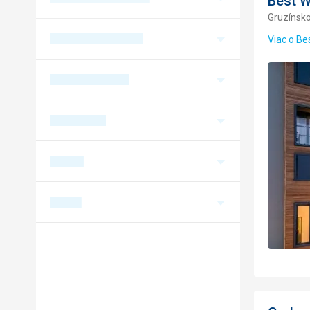
Best W
Gruzínsko 
Viac o Be