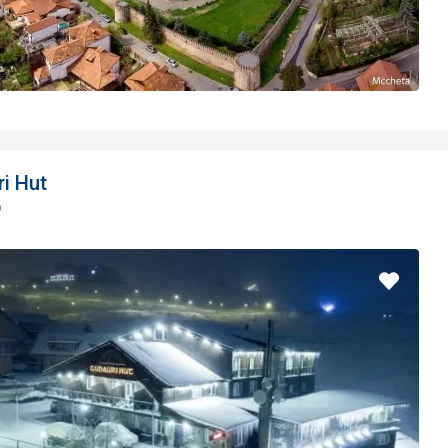
i Hut
o
Pridať
do
obľúbe