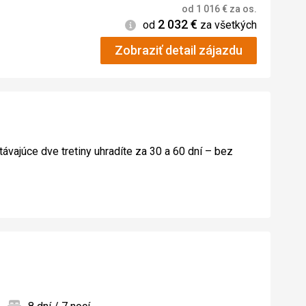
od
1 016
€
za os.
2 032
€
Informácie
od
za všetkých
Zobraziť detail zájazdu
távajúce dve tretiny uhradíte za 30 a 60 dní – bez