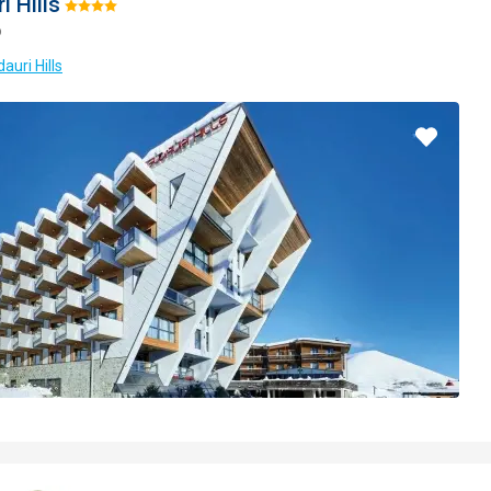
i Hills
Hodnotenie:
o
4/5
auri Hills
Pridať
do
obľúbe