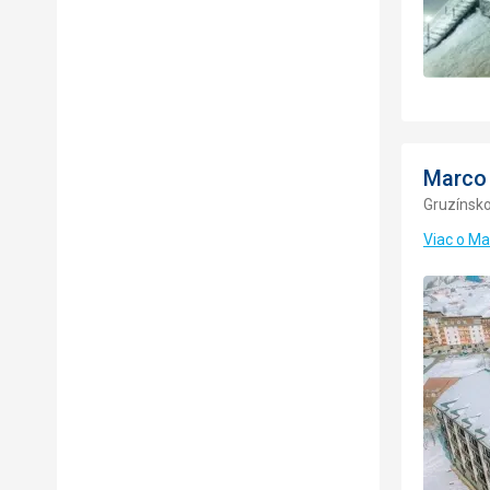
Marco 
Gruzínsk
Viac o Ma