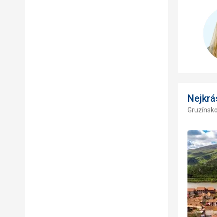
Nejkrá
Gruzínsk