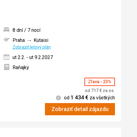
8 dní / 7 nocí
Praha
Kutaisi
ných
Zobraziť letový plán
ut 2.2. - ut 9.2.2027
Raňajky
Zľava - 23%
od
717
€
za os.
1 434
€
Informácie
od
za všetkých
Zobraziť detail zájazdu