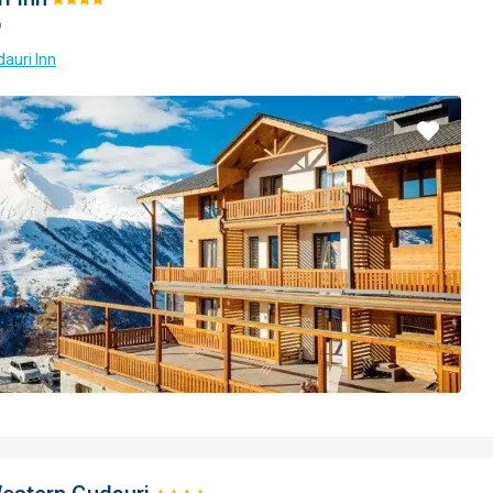
Hodnotenie:
o
4/5
dauri Inn
Pridať
do
obľúbe