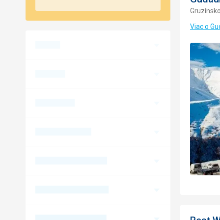
Gruzínsk
Viac o Gu