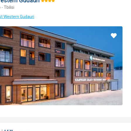
estern Gudauri
Hodnotenie:
- Tbilisi
4/5
st Western Gudauri
Pridať
do
obľúbe