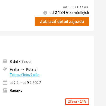
od
1 067
€
za os.
2 134
€
Informácie
od
za všetkých
Zobraziť detail zájazdu
8 dní / 7 nocí
Praha
Kutaisi
ných
Zobraziť letový plán
ut 2.2. - ut 9.2.2027
Raňajky
Zľava - 24%