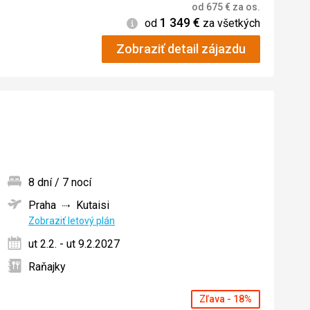
od
675
€
za os.
1 349
€
Informácie
od
za všetkých
Zobraziť detail zájazdu
8 dní / 7 nocí
Praha
Kutaisi
ných
Zobraziť letový plán
ut 2.2. - ut 9.2.2027
Raňajky
Zľava - 18%