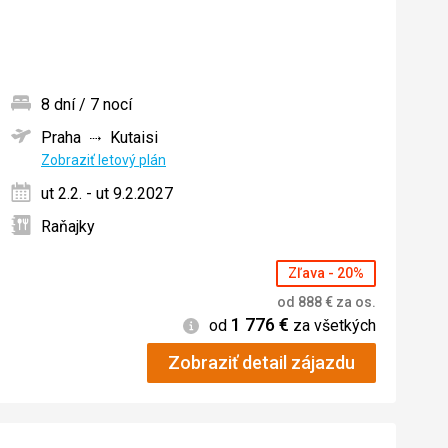
8 dní / 7 nocí
Praha
Kutaisi
ných
Zobraziť letový plán
ut 2.2. - ut 9.2.2027
Raňajky
Zľava - 20%
od
888
€
za os.
1 776
€
Informácie
od
za všetkých
Zobraziť detail zájazdu