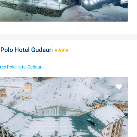
Polo Hotel Gudauri
Hodnotenie:
o
4/5
rco Polo Hotel Gudauri
Pridať
do
obľúbe