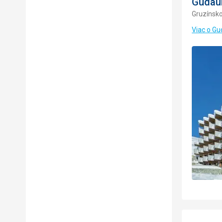
Gudaur
Gruzínsk
Viac o Gud