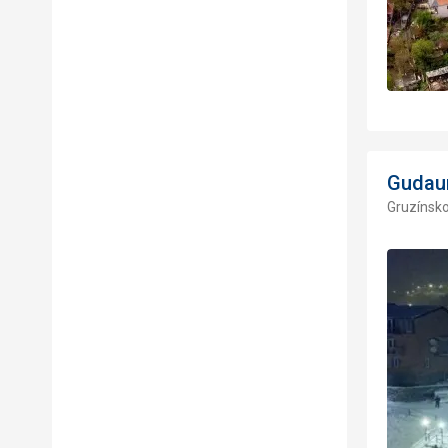
Gudaur
Gruzínsk