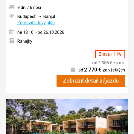
9 dní / 6 nocí
Budapešť
Banjul
Zobraziť letový plán
ne 18.10. - po 26.10.2026
Raňajky
Zľava - 11%
od
1 385
€
za os.
2 770
€
Informácie
od
za všetkých
Zobraziť detail zájazdu
Pridať
do
obľúb