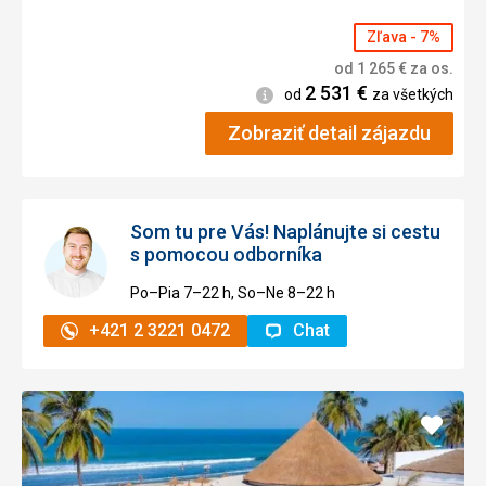
Zľava - 7%
od
1 265
€
za os.
2 531
€
Informácie
od
za všetkých
Zobraziť detail zájazdu
Som tu pre Vás! Naplánujte si cestu
s pomocou odborníka
Po–Pia 7–⁠⁠⁠⁠⁠⁠22 h, So–Ne 8–⁠⁠⁠⁠⁠⁠22 h
+421 2 3221 0472
Chat
Pridať
do
obľúb