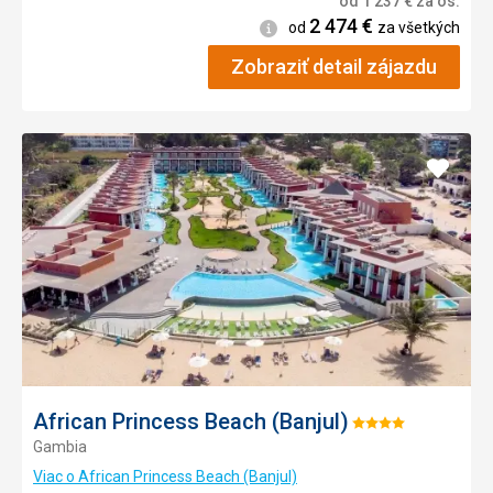
od
1 237
€
za os.
2 474
€
Informácie
od
za všetkých
Zobraziť detail zájazdu
Pridať
do
obľúb
African Princess Beach (Banjul)
Hodnotenie:
Gambia
4/5
Viac o African Princess Beach (Banjul)