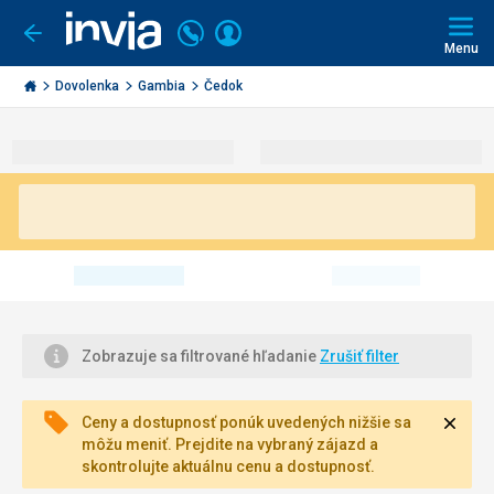
Volajte
Prihlásiť
Ísť
späť
+421
Menu
sa
2
Invia.sk
3221
Dovolenka
Gambia
Čedok
0491
Zobrazuje sa filtrované hľadanie
Zrušiť filter
Zavri
Ceny a dostupnosť ponúk uvedených nižšie sa
môžu meniť. Prejdite na vybraný zájazd a
skontrolujte aktuálnu cenu a dostupnosť.