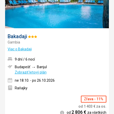
Bakadaji
Hodnotenie:
Gambia
3/5
Viac o Bakadaji
9 dní / 6 nocí
Budapešť
Banjul
Zobraziť letový plán
ne 18.10. - po 26.10.2026
Raňajky
Zľava - 11%
od
1 403
€
za os.
2 806
€
Informácie
od
za všetkých