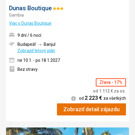
Dunas Boutique
Hodnotenie:
Gambia
3/5
Viac o Dunas Boutique
9 dní / 6 nocí
Budapešť
Banjul
Zobraziť letový plán
ne 10.1. - po 18.1.2027
Bez stravy
Zľava - 17%
od
1 112
€
za os.
2 223
€
Informácie
od
za všetkých
Zobraziť detail zájazdu