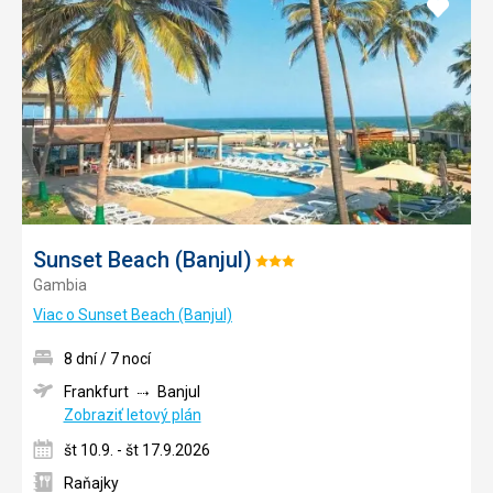
Pridať
do
obľúb
Sunset Beach (Banjul)
Hodnotenie:
Gambia
3/5
Viac o Sunset Beach (Banjul)
8 dní / 7 nocí
Frankfurt
Banjul
Zobraziť letový plán
št 10.9. - št 17.9.2026
Raňajky