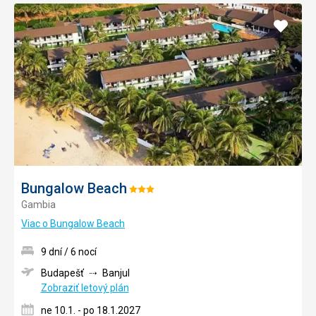
Pridať
do
obľúb
Bungalow Beach
Hodnotenie:
Gambia
3/5
Viac o Bungalow Beach
9 dní / 6 nocí
Budapešť
Banjul
Zobraziť letový plán
ne 10.1. - po 18.1.2027