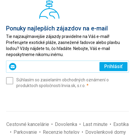
Ponuky najlepších zájazdov na e-mail
Tie najzaujímavejšie zájazdy pravidelne na Váš e-mail!
Preferujete exotické pláže, zasnežené ľadovce alebo plavbu
loďou? Vždy nájdete to, čo hľadáte. Nebojte, Váš e-mail
neposkytneme nikomu inému.
Zadajte
Prihlásiť
svoj
e-
Súhlasím so zasielaním obchodných oznámení o
mail
(povinné)
produktoch spoločnosti Invia.sk, s.r.o.
*
(povinné)
*
Cestovné kancelárie
Dovolenka
Last minute
Exotika
Parkovanie
Recenzie hotelov
Dovolenkové domy