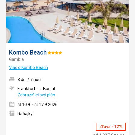
Kombo Beach
Hodnotenie:
Gambia
4/5
Viac o Kombo Beach
8 dní / 7 nocí
Frankfurt
Banjul
Zobraziť letový plán
št 10.9. - št 17.9.2026
Raňajky
Zľava - 12%