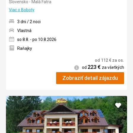
Slovensko - Malá Fatra
3/5
Viac o Boboty
3 dni / 2 noci
Vlastná
so 8.8. - po 10.8.2026
Raňajky
od
112
€
za os.
223
€
Informácie
od
za všetkých
Zobraziť detail zájazdu
Pridať
do
obľúb