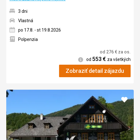
3 dni
Vlastná
po 17.8. - st 19.8.2026
Polpenzia
od
276
€
za os.
553
€
Informácie
od
za všetkých
Zobraziť detail zájazdu
Pridať
do
obľúb