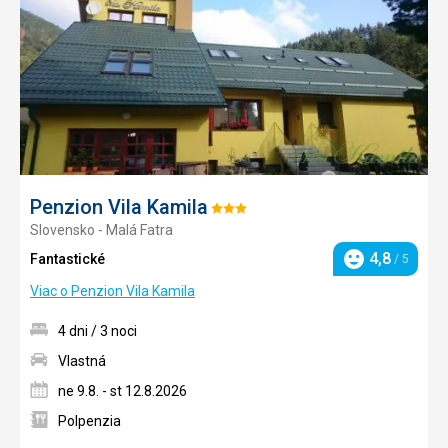
obľúb
Penzion Vila Kamila
Hodnotenie:
Slovensko - Malá Fatra
3/5
4,8
Fantastické
/ 5
Hodnotenie
Viac o Penzion Vila Kamila
4 dni / 3 noci
Vlastná
ne 9.8. - st 12.8.2026
Polpenzia