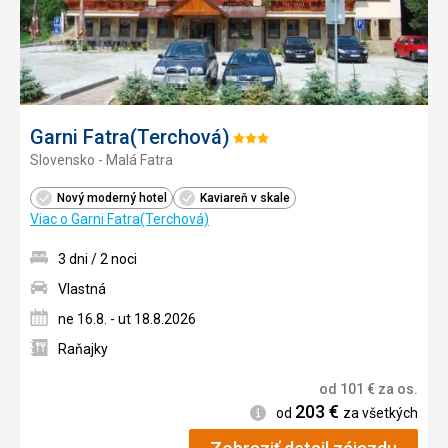
Garni Fatra(Terchová)
Hodnotenie:
Slovensko - Malá Fatra
3/5
Nový moderný hotel
Kaviareň v skale
Viac o Garni Fatra(Terchová)
3 dni / 2 noci
Vlastná
ne 16.8. - ut 18.8.2026
Raňajky
od
101
€
za os.
203
€
Informácie
od
za všetkých