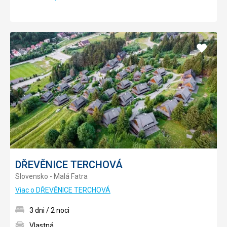
Pridať
do
obľúb
DŘEVĚNICE TERCHOVÁ
Slovensko - Malá Fatra
Viac o DŘEVĚNICE TERCHOVÁ
3 dni / 2 noci
Vlastná