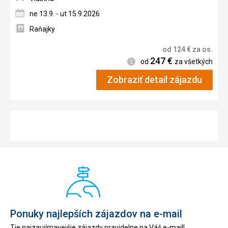
ne 13.9. - ut 15.9.2026
Raňajky
od
124
€
za os.
247
€
Informácie
od
za všetkých
Zobraziť detail zájazdu
Ponuky najlepších zájazdov na e-mail
Tie najzaujímavejšie zájazdy pravidelne na Váš e-mail!