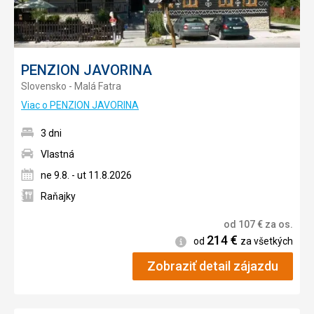
PENZION JAVORINA
Slovensko - Malá Fatra
Viac o PENZION JAVORINA
3 dni
Vlastná
ne 9.8. - ut 11.8.2026
Raňajky
od
107
€
za os.
214
€
Informácie
od
za všetkých
Zobraziť detail zájazdu