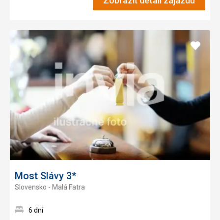
Zobraziť detail zájazdu
Pridať
do
obľúb
Most Slávy 3*
Slovensko - Malá Fatra
6 dní