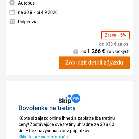
Autobus
ne 30.8. - pi 4.9.2026
Polpenzia
Zľava - 5%
od
633
€
za os.
1 266
€
Informácie
od
za všetkých
Zobraziť detail zájazdu
Dovolenka na tretiny
Kúpte si zájazd online ihneď a zaplaťte iba tretinu
ceny! Zostávajúce dve tretiny uhradíte za 30 a 60
dní – bez navýšenia a bez poplatkov.
Kliknite pre viac informácií.