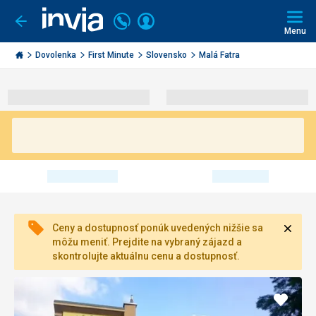
Volajte
Prihlásiť
Ísť
späť
+421
Menu
sa
2
Invia.sk
3221
Dovolenka
First Minute
Slovensko
Malá Fatra
0491
Zavri
Ceny a dostupnosť ponúk uvedených nižšie sa
môžu meniť. Prejdite na vybraný zájazd a
skontrolujte aktuálnu cenu a dostupnosť.
Pridať
do