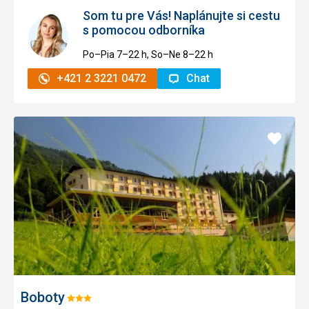
Som tu pre Vás! Naplánujte si cestu
s pomocou odborníka
Po–Pia 7–⁠⁠⁠⁠⁠⁠22 h, So–Ne 8–⁠⁠⁠⁠⁠⁠22 h
+421 2 3221 0472
Chat
Pridať
do
obľúb
Boboty
Hodnotenie: