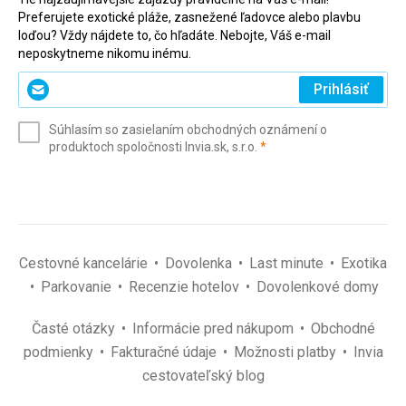
Preferujete exotické pláže, zasnežené ľadovce alebo plavbu
loďou? Vždy nájdete to, čo hľadáte. Nebojte, Váš e-mail
neposkytneme nikomu inému.
Zadajte
Prihlásiť
svoj
e-
Súhlasím so zasielaním obchodných oznámení o
mail
(povinné)
produktoch spoločnosti Invia.sk, s.r.o.
*
(povinné)
*
Cestovné kancelárie
Dovolenka
Last minute
Exotika
Parkovanie
Recenzie hotelov
Dovolenkové domy
Časté otázky
Informácie pred nákupom
Obchodné
podmienky
Fakturačné údaje
Možnosti platby
Invia
cestovateľský blog