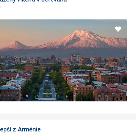
o
Pridať
do
obľúbe
lepší z Arménie