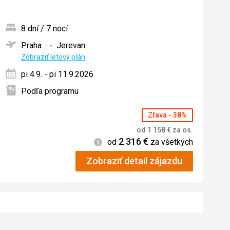
8 dní / 7 nocí
Praha
Jerevan
ných
Zobraziť letový plán
pi 4.9. - pi 11.9.2026
Podľa programu
Zľava - 38%
od
1 158
€
za os.
2 316
€
Informácie
od
za všetkých
Zobraziť detail zájazdu