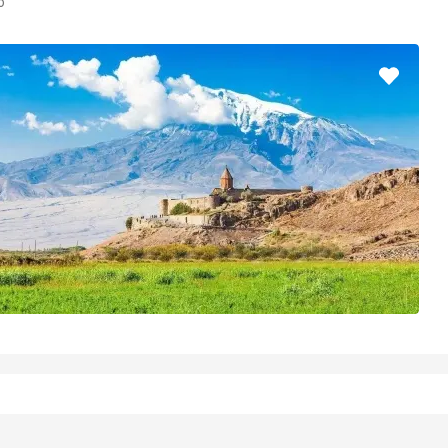
o
Pridať
do
obľúbe