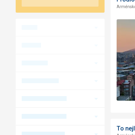
Arménsk
To nej