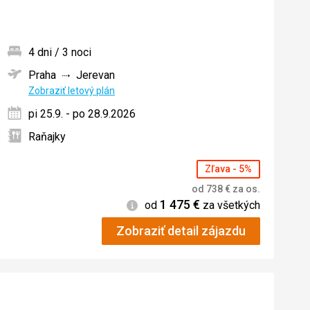
4 dni / 3 noci
Praha
Jerevan
ných
Zobraziť letový plán
pi 25.9. - po 28.9.2026
Raňajky
Zľava - 5%
od
738
€
za os.
1 475
€
Informácie
od
za všetkých
Zobraziť detail zájazdu