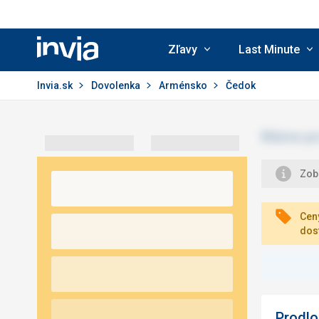
Zľavy
Last Minute
Invia.sk
Invia.sk
Dovolenka
Arménsko
Čedok
Zobr
Ceny
dos
Prodlo