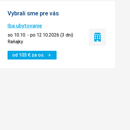
Vybrali sme pre vás
Iba ubytovanie
so 10.10. - po 12.10.2026 (3 dni)
Iba
Raňajky
ubytovanie
od
103
€
za os.