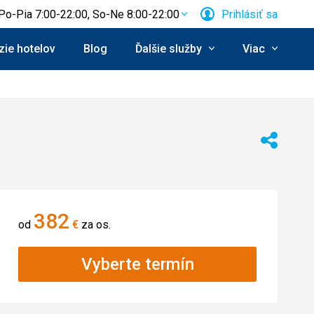
Po-Pia 7:00-22:00, So-Ne 8:00-22:00
Prihlásiť sa
ie hotelov
Blog
Ďalšie služby
Viac
Zdieľať
382
od
€
za os.
Vyberte termín