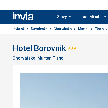
Zľavy
Last Minute
Invia.sk
Invia.sk
Dovolenka
Chorvátsko
Murter
Tisno
Hotel Borovnik
Hodnoteni
Chorvátsko, Murter, Tisno
3/5