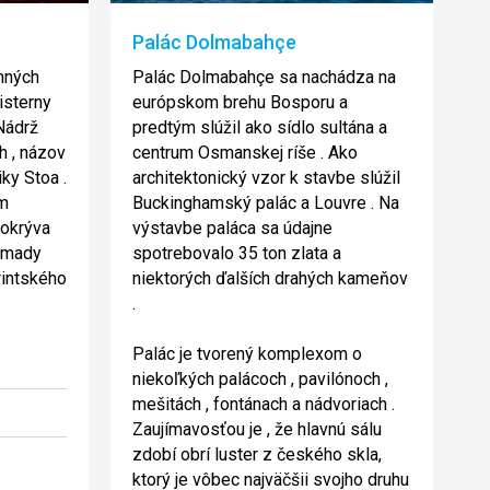
Palác Dolmabahçe
emných
Palác Dolmabahçe sa nachádza na
isterny
európskom brehu Bosporu a
 Nádrž
predtým slúžil ako sídlo sultána a
h , názov
centrum Osmanskej ríše . Ako
ky Stoa .
architektonický vzor k stavbe slúžil
 m
Buckinghamský palác a Louvre . Na
pokrýva
výstavbe paláca sa údajne
omady
spotrebovalo 35 ton zlata a
rintského
niektorých ďalších drahých kameňov
.
Palác je tvorený komplexom o
niekoľkých palácoch , pavilónoch ,
mešitách , fontánach a nádvoriach .
Zaujímavosťou je , že hlavnú sálu
zdobí obrí luster z českého skla,
ktorý je vôbec najväčšii svojho druhu