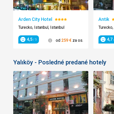
Arden City Hotel
Antik
Hodnotenie:
H
4/5
4
Turecko, Istanbul, Istanbul
Turecko, 
4,5
4,7
Informácie
/ 5
/
od
259
€
za os.
Hodnotenie
Hodnot
Yalıköy - Posledné predané hotely