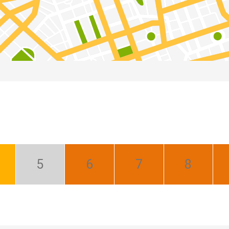
íl:
Máj:
Jún:
Júl:
August:
brý
Nízka
Najlepší
Najlepší
Najlepší
sezóna