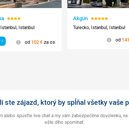
na
Akgün
Hodnotenie:
Hodnotenie:
4/5
5/5
Istanbul, Istanbul
Turecko, Istanbul, Istanbul
Informác
od
14
Informácie
 5
od
102
€
za os.
enie
i ste zájazd, ktorý by spĺňal všetky vaše p
ám alebo spusťte live chat a my vám zabezpečíme dovolenku, na 
ešte dlho spomínať.