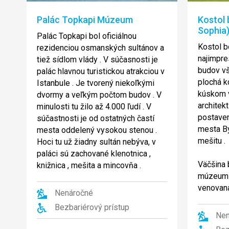
Palác Topkapi Múzeum
Kostol 
Sophia
Palác Topkapi bol oficiálnou
Kostol b
rezidenciou osmanských sultánov a
najimpre
tiež sídlom vlády . V súčasnosti je
budov vš
palác hlavnou turistickou atrakciou v
plochá k
Istanbule . Je tvorený niekoľkými
kúskom v 
dvormy a veľkým počtom budov . V
architek
minulosti tu žilo až 4.000 ľudí . V
postaven
súčastnosti je od ostatných častí
mesta By
mesta oddelený vysokou stenou .
mešitu .
Hoci tu už žiadny sultán nebýva, v
paláci sú zachované klenotnica ,
Väčšina 
knižnica , mešita a mincovňa .
múzeum ,
venovaná
Nenáročné
Bezbariérový prístup
Nen