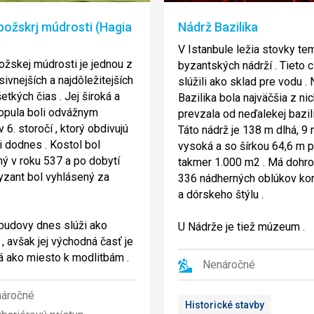
božskrj múdrosti (Hagia
Nádrž Bazilika
)
V Istanbule ležia stovky t
ožskej múdrosti je jednou z
byzantských nádrží . Tieto c
sivnejších a najdôležitejších
slúžili ako sklad pre vodu .
etkých čias . Jej široká a
Bazilika bola najväčšia z nic
opula boli odvážnym
prevzala od neďalekej bazili
6. storočí , ktorý obdivujú
Táto nádrž je 138 m dlhá, 9
ti dodnes . Kostol bol
vysoká a so šírkou 64,6 m 
ý v roku 537 a po dobytí
takmer 1.000 m2 . Má dohr
zant bol vyhlásený za
336 nádherných oblúkov ko
a dórskeho štýlu .
budovy dnes slúži ako
U Nádrže je tiež múzeum .
 avšak jej východná časť je
 ako miesto k modlitbám .
Nenáročné
áročné
Historické stavby