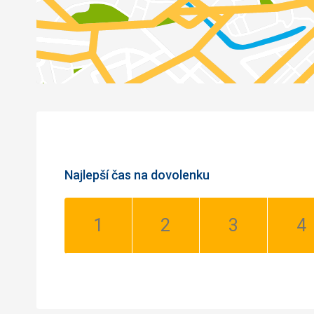
Najlepší čas na dovolenku
Január:
Február:
Marec:
Apr
Dobrý
Dobrý
Dobrý
Do