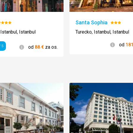
Santa Sophia
odnotenie:
Hodnoten
/5
3/5
Istanbul, Istanbul
Turecko, Istanbul, Istanbul
Informác
od
18
Informácie
 5
od
88
€
za os.
enie