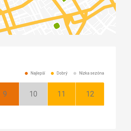
Najlepší
Dobrý
Nízka sezóna
September:
Október:
November:
December:
Najlepší
Nízka
Dobrý
Dobrý
sezóna