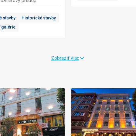
bariérový prístup
é stavby
Historické stavby
 galérie
Zobraziť viac