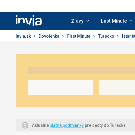
Zľavy
Last Minute
Invia.sk
Invia.sk
Dovolenka
First Minute
Turecko
Istanb
Aktuálne
platné podmienky
pre cesty do Turecka