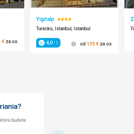
Yigitalp
Z
Hodnotenie:
4/5
Turecko, Istanbul, Istanbul
T
ie
1
€
za os.
4,0
Informácie
/ 5
od
135
€
za os.
Hodnotenie
riania?
ktorú budete