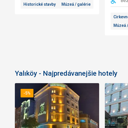
Bez
Historické stavby
Múzeá / galérie
Cirkevn
Múzeá /
Yalıköy - Najpredávanejšie hotely
-5%