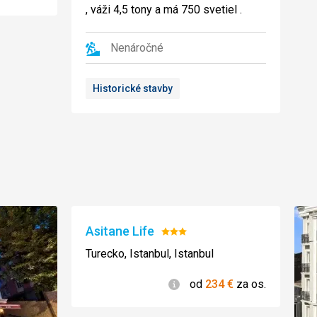
, váži 4,5 tony a má 750 svetiel .
Nenáročné
Historické stavby
Asitane Life
Hodnotenie:
3/5
Turecko, Istanbul, Istanbul
Informácie
od
234
€
za os.