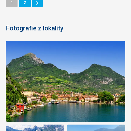
Ďalšie
Stránka
Stránka
1
2
Stránka
Fotografie z lokality