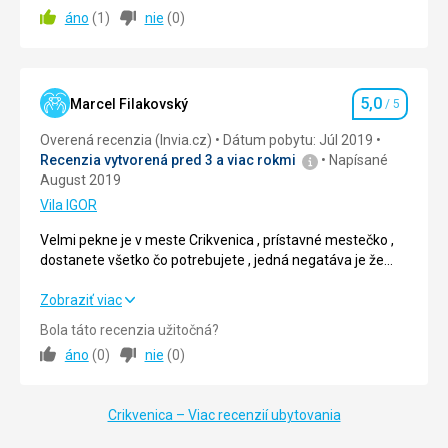
áno
(
1
)
nie
(
0
)
Ubytovanie
4,0
/ 5
Okolie
4,0
/ 5
5,0
Služby
4,0
/ 5
Marcel Filakovský
/ 5
Hodnotenie
Overená recenzia (Invia.cz)
Dátum pobytu: Júl 2019
Cena
4,0
/ 5
Recenzia vytvorená pred 3 a viac rokmi
Napísané
August 2019
Vila IGOR
Velmi pekne je v meste Crikvenica , prístavné mestečko ,
dostanete všetko čo potrebujete , jedná negatáva je že
Chorvátsko velmi zdraželo je potreba si pripravit veščí
obnos vreckového , ceny tam su šialene už .
Velmi pekne je v meste Crikvenica , prístavné mestečko ,
Zobraziť viac
dostanete všetko čo potrebujete , jedná negatáva je že
Bola táto recenzia užitočná?
Chorvátsko velmi zdraželo je potreba si pripravit veščí
áno
(
0
)
nie
(
0
)
obnos vreckového , ceny tam su šialene už .
Strava
5,0
/ 5
Crikvenica – Viac recenzií ubytovania
Ubytovanie
5,0
/ 5