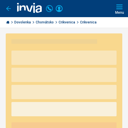
Volajte
Prihlásiť
Ísť
späť
+421
Menu
sa
2
Invia.sk
3221
Dovolenka
Chorvátsko
Crikvenica
Crikvenica
0491