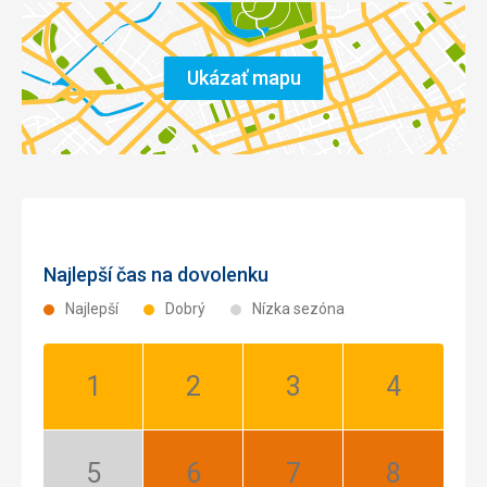
Ukázať mapu
Najlepší čas na dovolenku
Najlepší
Dobrý
Nízka sezóna
Január:
Február:
Marec:
Apríl:
Dobrý
Dobrý
Dobrý
Dobrý
Máj:
Jún:
Júl:
August: