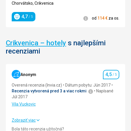
4/5
Chorvátsko, Crikvenica
4,7
/ 5
Informácie
od
114
€
za os.
Hodnotenie
Crikvenica – hotely
s najlepšími
recenziami
4,5
Anonym
/ 5
Hodnotenie
Overená recenzia (Invia.cz)
Dátum pobytu: Jún 2017
Recenzia vytvorená pred 3 a viac rokmi
Napísané
Júl 2017
Vila Vuckovic
Zobraziť viac
Strava
4,0
/ 5
Bola táto recenzia užitočná?