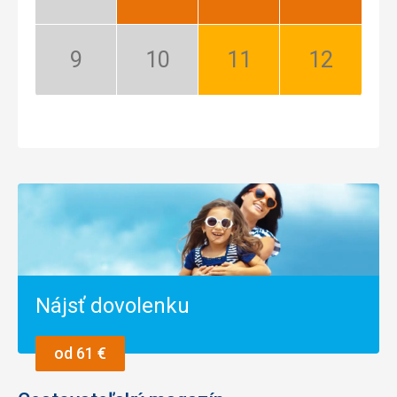
Nízka
Najlepší
Najlepší
Najlepší
sezóna
September:
Október:
November:
December:
Nízka
Nízka
Dobrý
Dobrý
sezóna
sezóna
Nájsť dovolenku
od 61 €