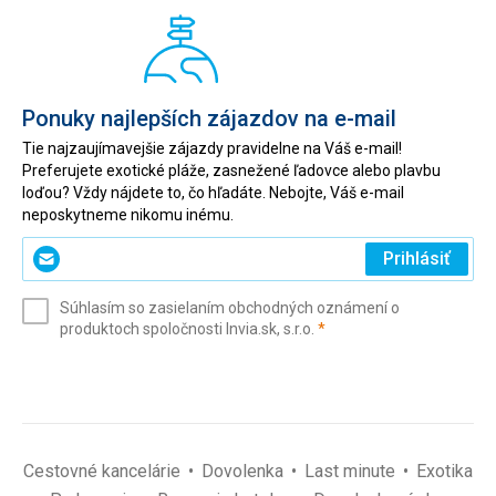
Ponuky najlepších zájazdov na e-mail
Tie najzaujímavejšie zájazdy pravidelne na Váš e-mail!
Preferujete exotické pláže, zasnežené ľadovce alebo plavbu
loďou? Vždy nájdete to, čo hľadáte. Nebojte, Váš e-mail
neposkytneme nikomu inému.
Zadajte
Prihlásiť
svoj
e-
Súhlasím so zasielaním obchodných oznámení o
mail
(povinné)
produktoch spoločnosti Invia.sk, s.r.o.
*
(povinné)
*
Cestovné kancelárie
Dovolenka
Last minute
Exotika