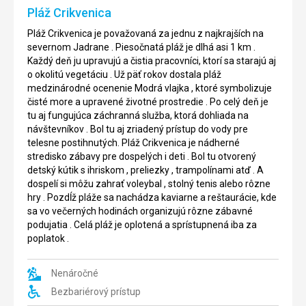
Pláž Crikvenica
Pláž Crikvenica je považovaná za jednu z najkrajších na
severnom Jadrane . Piesočnatá pláž je dlhá asi 1 km .
Každý deň ju upravujú a čistia pracovníci, ktorí sa starajú aj
o okolitú vegetáciu . Už päť rokov dostala pláž
medzinárodné ocenenie Modrá vlajka , ktoré symbolizuje
čisté more a upravené životné prostredie . Po celý deň je
tu aj fungujúca záchranná služba, ktorá dohliada na
návštevníkov . Bol tu aj zriadený prístup do vody pre
telesne postihnutých. Pláž Crikvenica je nádherné
stredisko zábavy pre dospelých i deti . Bol tu otvorený
detský kútik s ihriskom , preliezky , trampolínami atď . A
dospelí si môžu zahrať voleybal , stolný tenis alebo rôzne
hry . Pozdĺž pláže sa nachádza kaviarne a reštaurácie, kde
sa vo večerných hodinách organizujú rôzne zábavné
podujatia . Celá pláž je oplotená a sprístupnená iba za
poplatok .
Nenáročné
Bezbariérový prístup