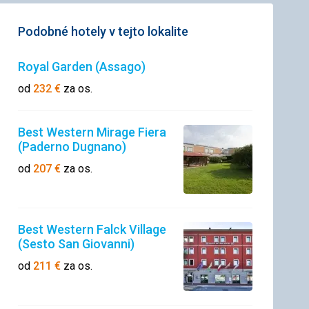
Podobné hotely v tejto lokalite
Royal Garden (Assago)
od
232
€
za os.
Best Western Mirage Fiera
(Paderno Dugnano)
od
207
€
za os.
Best Western Falck Village
(Sesto San Giovanni)
od
211
€
za os.