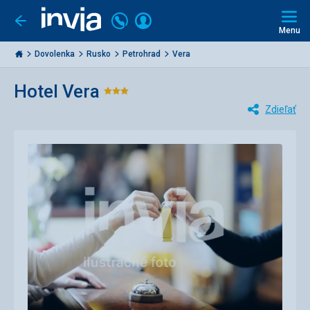
Volajte
Prihlásiť
Ísť
späť
+421
Menu
sa
2
Invia.sk
3221
Dovolenka
Rusko
Petrohrad
Vera
0477
Hotel Vera
Hodnotenie:
Zdieľať
3/5