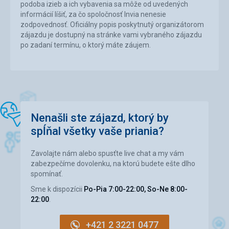
podoba izieb a ich vybavenia sa môže od uvedených
informácií líšiť, za čo spoločnosť Invia nenesie
zodpovednosť. Oficiálny popis poskytnutý organizátorom
zájazdu je dostupný na stránke vami vybraného zájazdu
po zadaní termínu, o ktorý máte záujem.
Nenašli ste zájazd, ktorý by
spĺňal všetky vaše priania?
Zavolajte nám alebo spusťte live chat a my vám
zabezpečíme dovolenku, na ktorú budete ešte dlho
spomínať.
Sme k dispozícii
Po-Pia 7:00-22:00, So-Ne 8:00-
22:00
.
+421 2 3221 0477