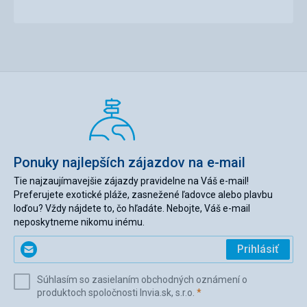
Ponuky najlepších zájazdov na e-mail
Tie najzaujímavejšie zájazdy pravidelne na Váš e-mail!
Preferujete exotické pláže, zasnežené ľadovce alebo plavbu
loďou? Vždy nájdete to, čo hľadáte. Nebojte, Váš e-mail
neposkytneme nikomu inému.
Zadajte
Prihlásiť
svoj
e-
Súhlasím so zasielaním obchodných oznámení o
mail
(povinné)
produktoch spoločnosti Invia.sk, s.r.o.
*
(povinné)
*