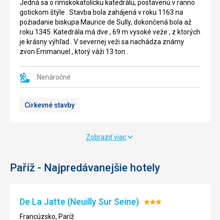
Jedná sa o rímskokatolícku katedrálu, postavenú v ranno
Jedná
Jedná
gotickom štýle . Stavba bola zahájená v roku 1163 na
sa
sa
požiadanie biskupa Maurice de Sully, dokončená bola až
o
o
roku 1345. Katedrála má dve , 69 m vysoké veže , z ktorých
anglický
múzeum
je krásny výhľad . V severnej veži sa nachádza známy
,
,
zvon Emmanuel , ktorý váži 13 ton .
verejný
kde
park
sú
,
vystavené
Nenáročné
ktorý
diela
má
maliarov
Cirkevné stavby
rozlohu
z
asi
obdobia
8
impresionizmu
ha
a
Zobraziť viac
a
postimpesionismu
obklopený
.
je
Predovšetkým
Paříž - Najpredávanejšie hotely
hlavne
Monet
luxusnými
do
domami
Oranžéria
De La Jatte (Neuilly Sur Seine)
Hodnotenie:
.
venoval
3/5
Park
svoje
Francúzsko, Paríž