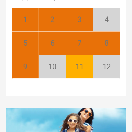
Január:
Február:
Marec:
Apríl:
Najlepší
Najlepší
Najlepší
Nízka
sezóna
Máj:
Jún:
Júl:
August:
Najlepší
Najlepší
Najlepší
Najlepší
September:
Október:
November:
December:
Najlepší
Nízka
Dobrý
Nízka
sezóna
sezóna