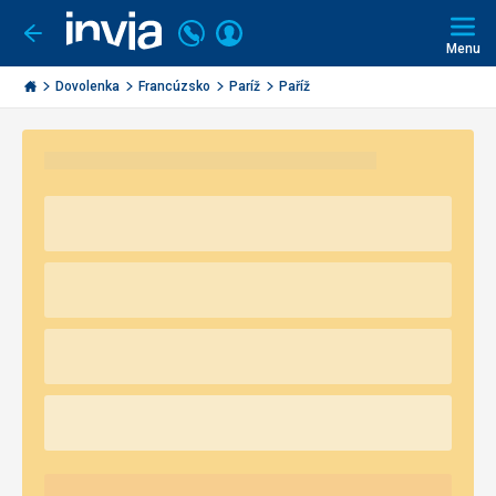
Volajte
Prihlásiť
Ísť
späť
+421
Menu
sa
2
Invia.sk
3221
Dovolenka
Francúzsko
Paríž
Paříž
0491