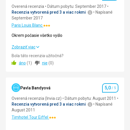
/
,
Overená recenzia
Dátum pobytu: September 2017
galérie
stredoveká
Recenzia vytvorená pred 3 a viac rokmi
Napísané
zrúcanina
September 2017
,
Paris Louis Blanc
Hodnotenie:
pogoda
3/5
a
Okrem počasie všetko vyšlo
mnoho
dalšieho
Okrem počasie všetko vyšlo
Zobraziť viac
.
Bola táto recenzia užitočná?
Park
Strava
5,0
/ 5
áno
(
1
)
nie
(
0
)
prežil
Francúzsku
Ubytovanie
4,0
/ 5
revolúciu
a
Okolie
5,0
/ 5
v
5,0
Pavla Bandyová
/ 5
Hodnotenie
1860
Služby
5,0
/ 5
Overená recenzia (Invia.cz)
Dátum pobytu: August 2011
záhradu
Recenzia vytvorená pred 3 a viac rokmi
Napísané
kúpilo
Cena
5,0
/ 5
August 2011
mesto.
Timhotel Tour Eiffel
Hodnotenie:
Časť
Strava
3/5
parku
Raňajky - croasanty, pečivo, varené vajíčka, topinky, šunka ,