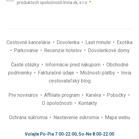
(povinné)
produktoch spoločnosti Invia.sk, s.r.o.
*
(povinné)
*
Cestovné kancelárie
Dovolenka
Last minute
Exotika
Parkovanie
Recenzie hotelov
Dovolenkové domy
Časté otázky
Informácie pred nákupom
Obchodné
podmienky
Fakturačné údaje
Možnosti platby
Invia
cestovateľský blog
Pre novinárov
Affiliate program
Kariéra
Pobočky
O spoločnosti
Kontakty
Ochrana súkromia
Nastavenie súkromia
Mapa webu
Volajte Po-Pia 7:00-22:00, So-Ne 8:00-22:00