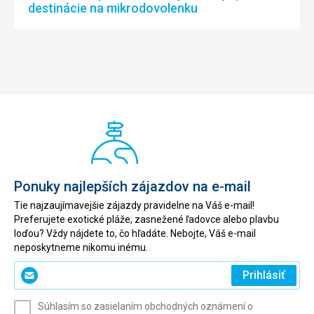
destinácie na mikrodovolenku
Ponuky najlepších zájazdov na e-mail
Tie najzaujímavejšie zájazdy pravidelne na Váš e-mail!
Preferujete exotické pláže, zasnežené ľadovce alebo plavbu
loďou? Vždy nájdete to, čo hľadáte. Nebojte, Váš e-mail
neposkytneme nikomu inému.
Zadajte
Prihlásiť
svoj
e-
Súhlasím so zasielaním obchodných oznámení o
mail