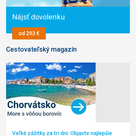
Nájsť dovolenku
od 293 €
Cestovateľský magazín
Veľké zážitky za tri dni: Objavte najlepšie