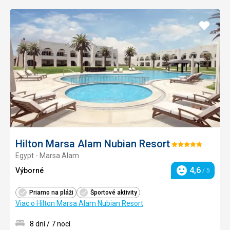
Pridať
do
obľúb
Hilton Marsa Alam Nubian Resort
Hodnotenie:
Egypt - Marsa Alam
5/5
4,6
Výborné
/ 5
Hodnotenie
Priamo na pláži
Športové aktivity
Viac o Hilton Marsa Alam Nubian Resort
8 dní / 7 nocí