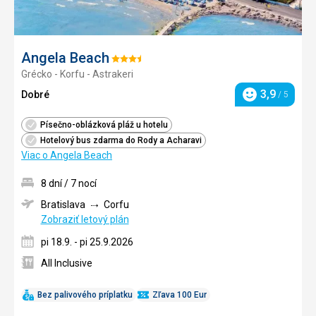
Angela Beach
Hodnotenie:
Grécko - Korfu - Astrakeri
3.5/5
3,9
Dobré
/ 5
Hodnotenie
Písečno-oblázková pláž u hotelu
Hotelový bus zdarma do Rody a Acharavi
Viac o Angela Beach
8 dní / 7 nocí
Bratislava
Corfu
Zobraziť letový plán
pi 18.9. - pi 25.9.2026
All Inclusive
Bez palivového príplatku
Zľava 100 Eur