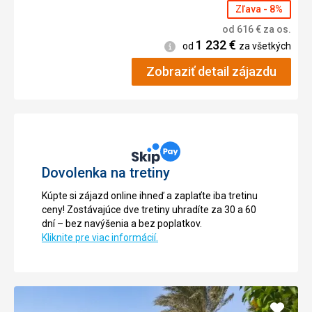
Zľava - 8%
od
616
€
za os.
1 232
€
Informácie
od
za všetkých
Zobraziť detail zájazdu
Dovolenka na tretiny
Kúpte si zájazd online ihneď a zaplaťte iba tretinu
ceny! Zostávajúce dve tretiny uhradíte za 30 a 60
dní – bez navýšenia a bez poplatkov.
Kliknite pre viac informácií.
Pridať