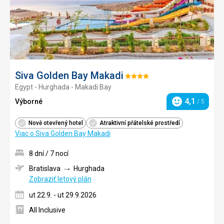
Siva Golden Bay Makadi
Hodnotenie:
Egypt - Hurghada - Makadi Bay
4/5
4,1
Výborné
/ 5
Hodnotenie
Nově otevřený hotel
Atraktivní přátelské prostředí
Viac o Siva Golden Bay Makadi
8 dní / 7 nocí
Bratislava
Hurghada
Zobraziť letový plán
ut 22.9. - ut 29.9.2026
All Inclusive