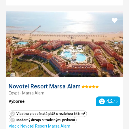
Pridať
do
obľúb
Novotel Resort Marsa Alam
Hodnotenie:
Egypt - Marsa Alam
5/5
4,2
Výborné
/ 5
Hodnotenie
Vlastná piesočnatá pláž s rozlohou 646 m²
Moderný dizajn s tradičnými prvkami
Viac o Novotel Resort Marsa Alam