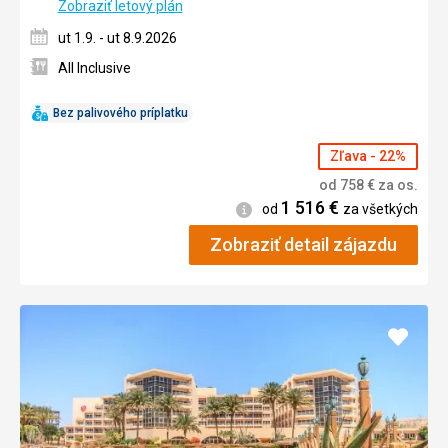
Zobraziť letový plán
ut 1.9. - ut 8.9.2026
All Inclusive
Bez palivového príplatku
Zľava - 22%
od
758
€
za os.
1 516
€
Informácie
od
za všetkých
Zobraziť detail zájazdu
Pridať
do
obľúb