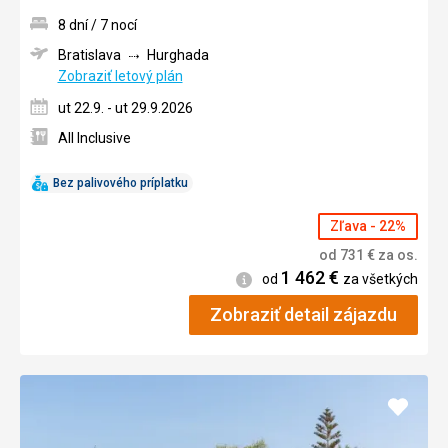
8 dní / 7 nocí
Bratislava
Hurghada
Zobraziť letový plán
ut 22.9. - ut 29.9.2026
All Inclusive
Bez palivového príplatku
Zľava - 22%
od
731
€
za os.
1 462
€
Informácie
od
za všetkých
Zobraziť detail zájazdu
Pridať
do
obľúb