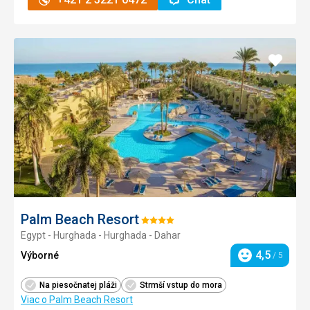
Pridať
do
obľúb
Palm Beach Resort
Hodnotenie:
Egypt - Hurghada - Hurghada - Dahar
4/5
4,5
Výborné
/ 5
Hodnotenie
Na piesočnatej pláži
Strmší vstup do mora
Viac o Palm Beach Resort