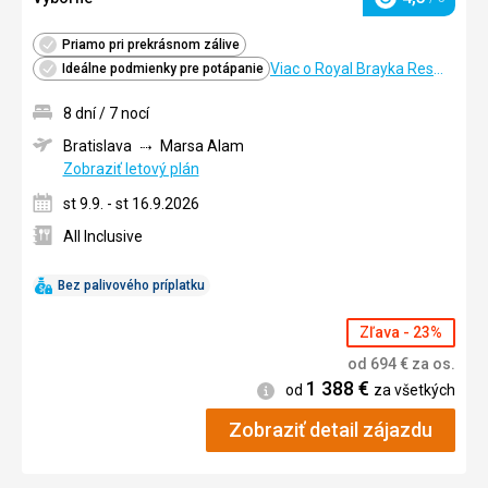
Hodnotenie
Priamo pri prekrásnom zálive
Viac o Royal Brayka Resort
Ideálne podmienky pre potápanie
8 dní / 7 nocí
Bratislava
Marsa Alam
Zobraziť letový plán
st 9.9. - st 16.9.2026
All Inclusive
Bez palivového príplatku
Zľava - 23%
od
694
€
za os.
1 388
€
Informácie
od
za všetkých
Zobraziť detail zájazdu