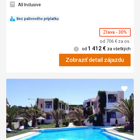
All Inclusive
Bez palivového príplatku
Zľava - 30%
od
706
€
za os.
1 412
€
Informácie
od
za všetkých
Zobraziť detail zájazdu
Pridať
do
obľúb