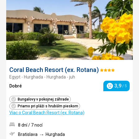
do
obľúb
Coral Beach Resort (ex. Rotana)
Hodnotenie:
Egypt - Hurghada - Hurghada - juh
4/5
3,9
Dobré
/ 5
Hodnotenie
Bungalovy v pokojnej záhrade
Priamo pri pláži s hrubším pieskom
Viac o Coral Beach Resort (ex. Rotana)
8 dní / 7 nocí
Bratislava
Hurghada