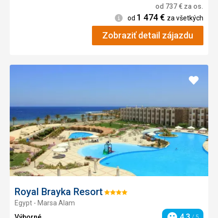
od
737
€
za os.
1 474
€
Informácie
od
za všetkých
Zobraziť detail zájazdu
Pridať
do
obľúb
Royal Brayka Resort
Hodnotenie:
Egypt - Marsa Alam
4/5
4,3
Výborné
/ 5