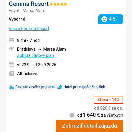
Gemma Resort
Hodnotenie:
Egypt - Marsa Alam
5/5
4,5
Výborné
/ 5
Hodnotenie
Viac o Gemma Resort
8 dní / 7 nocí
Bratislava
Marsa Alam
Zobraziť letový plán
st 23.9. - st 30.9.2026
All Inclusive
Bez palivového príplatku
Hotel pre najnáročnejších
Zľava - 14%
od
820
€
za os.
1 640
€
Informácie
od
za všetkých
Zobraziť detail zájazdu