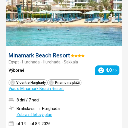
Minamark Beach Resort
Hodnotenie:
Egypt - Hurghada - Hurghada - Sakkala
4/5
4,0
Výborné
/ 5
Hodnotenie
V centre Hurghady
Priamo na pláži
Viac o Minamark Beach Resort
8 dní / 7 nocí
Bratislava
Hurghada
Zobraziť letový plán
ut 1.9. - ut 8.9.2026