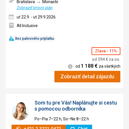
Bratislava
Monastir
Zobraziť letový plán
ut 22.9. - ut 29.9.2026
All Inclusive
Bez palivového príplatku
Zľava - 11%
od
594
€
za os.
1 188
€
Informácie
od
za všetkých
Zobraziť detail zájazdu
Som tu pre Vás! Naplánujte si cestu
s pomocou odborníka
Po–Pia 7–⁠⁠⁠⁠⁠⁠22 h, So–Ne 8–⁠⁠⁠⁠⁠⁠22 h
+421 2 3221 0472
Chat