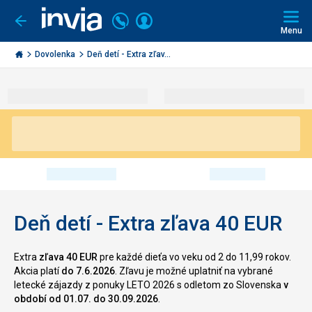
Volajte
Prihlásiť
Ísť
späť
+421
Menu
sa
2
Invia.sk
3221
Dovolenka
Deň detí - Extra zľav...
0491
Deň detí - Extra zľava 40 EUR
Extra
zľava 40 EUR
pre každé dieťa vo veku od 2 do 11,99 rokov.
Akcia platí
do 7.6.2026
. Zľavu je možné uplatniť na vybrané
letecké zájazdy z ponuky LETO 2026 s odletom zo Slovenska
v
období od 01.07. do 30.09.2026
.