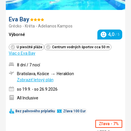
Eva Bay
Hodnotenie:
Grécko - Kréta - Adelianos Kampos
4/5
4,0
Výborné
/ 5
Hodnotenie
U piesčité pláže
Centrum vodných športov cca 50 m
Viac o Eva Bay
8 dní / 7 nocí
Bratislava, Košice
Heraklion
Zobraziť letový plán
so 19.9. - so 26.9.2026
All Inclusive
Bez palivového príplatku
Zľava 100 Eur
Zľava - 7%