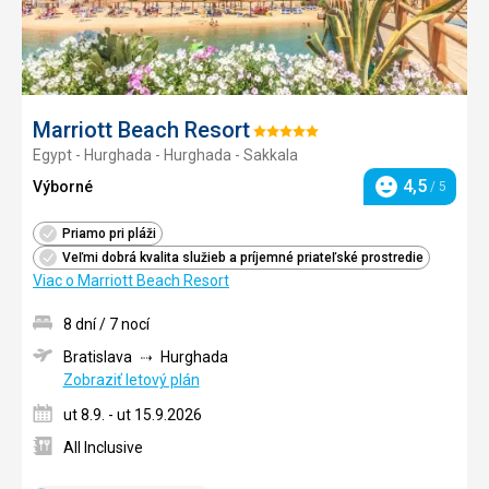
Marriott Beach Resort
Hodnotenie:
Egypt - Hurghada - Hurghada - Sakkala
5/5
4,5
Výborné
/ 5
Hodnotenie
Priamo pri pláži
Veľmi dobrá kvalita služieb a príjemné priateľské prostredie
Viac o Marriott Beach Resort
8 dní / 7 nocí
Bratislava
Hurghada
Zobraziť letový plán
ut 8.9. - ut 15.9.2026
All Inclusive