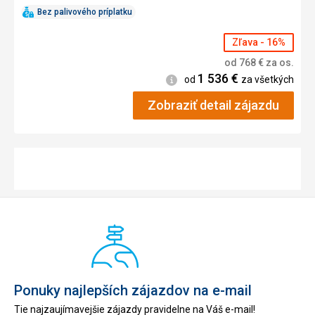
Bez palivového príplatku
Zľava - 16%
od
768
€
za os.
1 536
€
Informácie
od
za všetkých
Zobraziť detail zájazdu
Ponuky najlepších zájazdov na e-mail
Tie najzaujímavejšie zájazdy pravidelne na Váš e-mail!