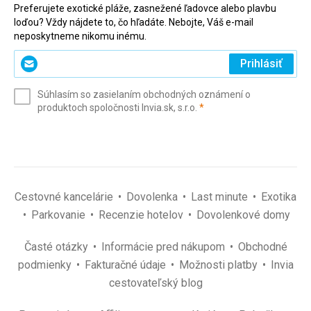
Preferujete exotické pláže, zasnežené ľadovce alebo plavbu
loďou? Vždy nájdete to, čo hľadáte. Nebojte, Váš e-mail
neposkytneme nikomu inému.
Zadajte
Prihlásiť
svoj
e-
Súhlasím so zasielaním obchodných oznámení o
mail
(povinné)
produktoch spoločnosti Invia.sk, s.r.o.
*
(povinné)
*
Cestovné kancelárie
Dovolenka
Last minute
Exotika
Parkovanie
Recenzie hotelov
Dovolenkové domy
Časté otázky
Informácie pred nákupom
Obchodné
podmienky
Fakturačné údaje
Možnosti platby
Invia
cestovateľský blog