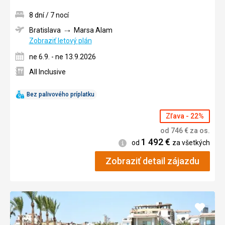
8 dní / 7 nocí
Bratislava
Marsa Alam
Zobraziť letový plán
ne 6.9. - ne 13.9.2026
All Inclusive
Bez palivového príplatku
Zľava - 22%
od
746
€
za os.
1 492
€
Informácie
od
za všetkých
Zobraziť detail zájazdu
Pridať
do
obľúb