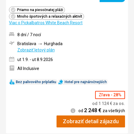
Priamo na piesočnatej pláži
Mnoho športových a relaxačných aktivít
Viac o Pickalbatros White Beach Resort
8 dní / 7 nocí
Bratislava
Hurghada
Zobraziť letový plán
ut 1.9. - ut 8.9.2026
All Inclusive
Bez palivového príplatku
Hotel pre najnáročnejších
Zľava - 28%
od
1 124
€
za os.
2 248
€
Informácie
od
za všetkých
Zobraziť detail zájazdu