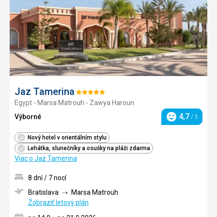
Jaz Tamerina
Hodnotenie:
Egypt - Marsa Matrouh - Zawya Haroun
5/5
4,7
Výborné
/ 5
Hodnotenie
Nový hotel v orientálním stylu
Lehátka, slunečníky a osušky na pláži zdarma
Viac o Jaz Tamerina
8 dní / 7 nocí
Bratislava
Marsa Matrouh
Zobraziť letový plán