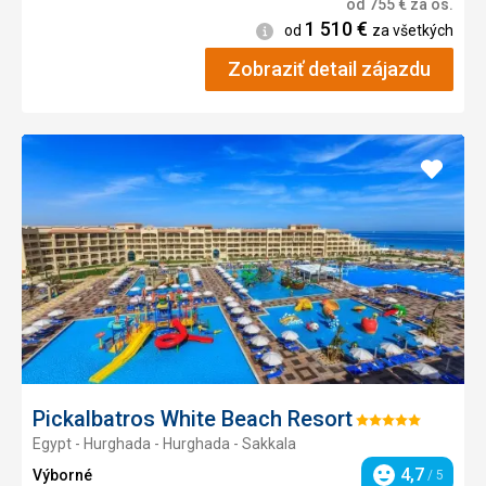
od
755
€
za os.
1 510
€
Informácie
od
za všetkých
Zobraziť detail zájazdu
Pridať
do
obľúb
Pickalbatros White Beach Resort
Hodnotenie:
Egypt - Hurghada - Hurghada - Sakkala
5/5
4,7
Výborné
/ 5
Hodnotenie