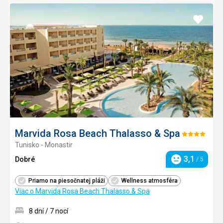
Pridať
do
obľúb
Marvida Rosa Beach Thalasso & Spa
Hodnotenie:
Tunisko - Monastir
4/5
3,1
Dobré
/ 5
Hodnotenie
Priamo na piesočnatej pláži
Wellness atmosféra
Viac o Marvida Rosa Beach Thalasso & Spa
8 dní / 7 nocí