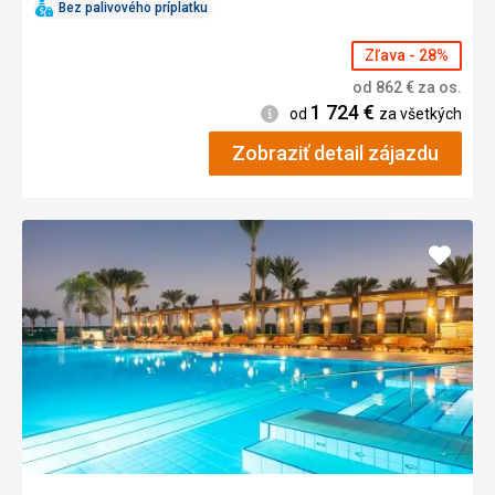
Bez palivového príplatku
Zľava - 28%
od
862
€
za os.
1 724
€
Informácie
od
za všetkých
Zobraziť detail zájazdu
Pridať
do
obľúb