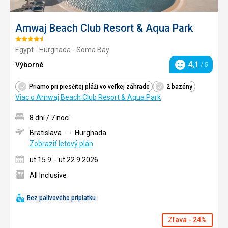
Amwaj Beach Club Resort & Aqua Park
Hodnotenie:
Egypt - Hurghada - Soma Bay
4.5/5
4,1
Výborné
/ 5
Hodnotenie
Priamo pri piesčitej pláži vo veľkej záhrade
2 bazény
Viac o Amwaj Beach Club Resort & Aqua Park
8 dní / 7 nocí
Bratislava
Hurghada
Zobraziť letový plán
ut 15.9. - ut 22.9.2026
All Inclusive
Bez palivového príplatku
Zľava - 24%