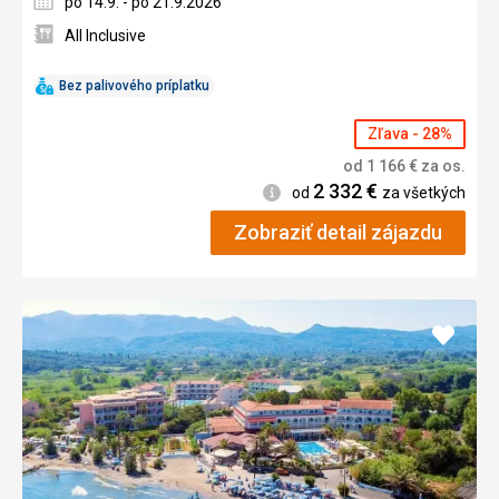
po 14.9. - po 21.9.2026
All Inclusive
Bez palivového príplatku
Zľava - 28%
od
1 166
€
za os.
2 332
€
Informácie
od
za všetkých
Zobraziť detail zájazdu
Pridať
do
obľúb