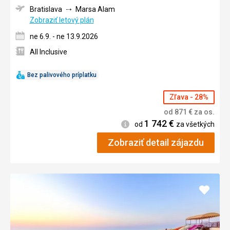
Bratislava
Marsa Alam
Zobraziť letový plán
ne 6.9. - ne 13.9.2026
All Inclusive
Bez palivového príplatku
Zľava - 28%
od
871
€
za os.
1 742
€
Informácie
od
za všetkých
Zobraziť detail zájazdu
Pridať
do
obľúb