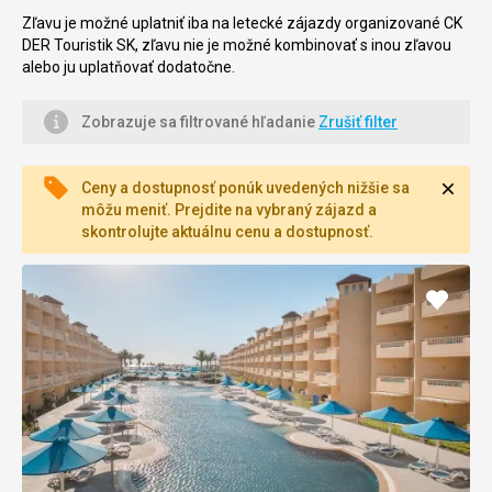
Zľavu je možné uplatniť iba na letecké zájazdy organizované CK
DER Touristik SK, zľavu nie je možné kombinovať s inou zľavou
alebo ju uplatňovať
dodatočne.
Zobrazuje sa filtrované hľadanie
Zrušiť filter
Zavri
Ceny a dostupnosť ponúk uvedených nižšie sa
môžu meniť. Prejdite na vybraný zájazd a
skontrolujte aktuálnu cenu a dostupnosť.
Pridať
do
obľúb