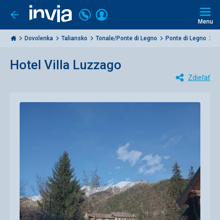
Volajte
Prihlásiť
Ísť
späť
+421
Menu
sa
2
Invia.sk
3221
Dovolenka
Taliansko
Tonale/Ponte di Legno
Ponte di Legno
V
0477
Hotel Villa Luzzago
Zdieľať