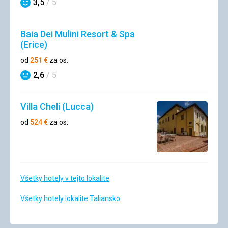
3,5
/ 5
Hodnotenie
Baia Dei Mulini Resort & Spa
(Erice)
od
251
€
za os.
2,6
/ 5
Hodnotenie
Villa Cheli (Lucca)
od
524
€
za os.
Všetky hotely v tejto lokalite
Všetky hotely lokalite Taliansko