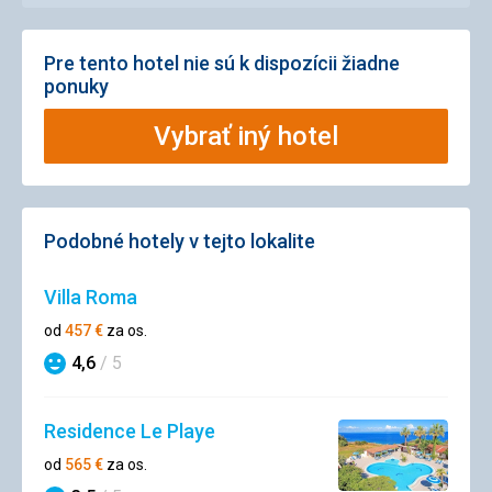
Pre tento hotel nie sú k dispozícii žiadne
ponuky
Vybrať iný hotel
Podobné hotely v tejto lokalite
Villa Roma
od
457
€
za os.
4,6
/ 5
Hodnotenie
Residence Le Playe
od
565
€
za os.