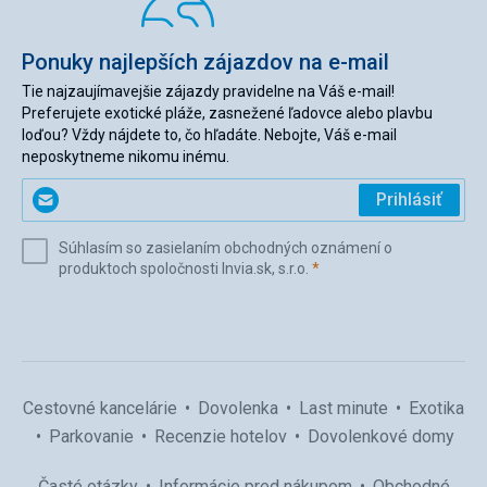
Ponuky najlepších zájazdov na e-mail
Tie najzaujímavejšie zájazdy pravidelne na Váš e-mail!
Preferujete exotické pláže, zasnežené ľadovce alebo plavbu
loďou? Vždy nájdete to, čo hľadáte. Nebojte, Váš e-mail
neposkytneme nikomu inému.
Zadajte
Prihlásiť
svoj
e-
Súhlasím so zasielaním obchodných oznámení o
mail
(povinné)
produktoch spoločnosti Invia.sk, s.r.o.
*
(povinné)
*
Cestovné kancelárie
Dovolenka
Last minute
Exotika
Parkovanie
Recenzie hotelov
Dovolenkové domy
Časté otázky
Informácie pred nákupom
Obchodné