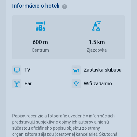
Informácie o hoteli
Informácie
Vzdialenosť
Vzdialenosť
od
od
centra
zjazdovky
600 m
1.5 km
mesta
Centrum
Zjazdovka
TV
Zastávka skibusu
áno
TV
áno
Zastávka
skibusu
Bar
Wifi zadarmo
áno
Bar
áno
Wifi
zadarmo
Popisy, recenzie a fotografie uvedené v informáciách
predstavujú subjektívne dojmy ich autorov a nie sú
súčasťou oficiálneho popisu objektu zo strany
organizátora zájazdu (cestovnej kancelárie). Skutočná