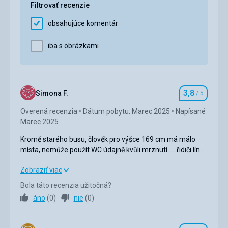
Filtrovať recenzie
Cena za zájazd bola primeraná, takže určite
doporučujeme.
obsahujúce komentár
Natália
iba s obrázkami
Strava
5,0
/ 5
Ubytovanie
5,0
/ 5
Okolie
5,0
/ 5
3,8
Simona F.
/ 5
Hodnotenie
Overená recenzia
Služby
Dátum pobytu: Marec 2025
Napísané
5,0
/ 5
Marec 2025
Cena
5,0
/ 5
Kromě starého busu, člověk pro výšce 169 cm má málo
místa, nemůže použít WC údajně kvůli mrznutí..... řidiči líný
čistit WC, žádné služby kafe apod....
Kromě starého busu, člověk pro výšce 169 cm má málo
Zobraziť viac
místa, nemůže použít WC údajně kvůli mrznutí..... řidiči líný
Bola táto recenzia užitočná?
čistit WC, žádné služby kafe apod....
áno
(
0
)
nie
(
0
)
Strava
4,0
/ 5