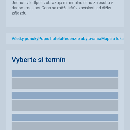
Jednotlivé stĺpce zobrazujú minimálnu cenu za osobu v
danom mesiaci. Cena sa môže líšiť v zavislosti od dĺžky
zájazdu.
Všetky ponuky
Popis hotela
Recenzie ubytovania
Mapa a lokalita
Vyberte si termín