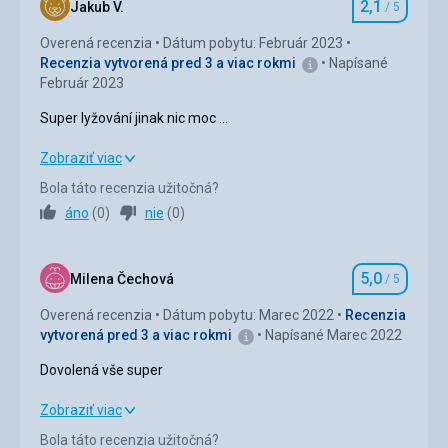
2,1
Ubytovanie
3,0
/ 5
Jakub V.
/ 5
Hodnotenie
Overená recenzia
Dátum pobytu: Február 2023
Služby
3,0
/ 5
Recenzia vytvorená pred 3 a viac rokmi
Napísané
Február 2023
Šport
4,0
/ 5
Super lyžování jinak nic moc …
Cena
4,0
/ 5
Super lyžování jinak nic moc …
Zobraziť viac
Strava
Bola táto recenzia užitočná?
Strava
1,0
/ 5
Dobré...hlídal Ital aby jsme nesnědli více jídla než jsme
áno
(
0
)
nie
(
0
)
měli... nedoplňovali některé komponenty
Ubytovanie
2,0
/ 5
Ubytovanie
Dobré....
5,0
Služby
2,0
/ 5
Milena Čechová
/ 5
Hodnotenie
Služby
Overená recenzia
Dátum pobytu: Marec 2022
Recenzia
Cena
2,0
/ 5
Dobré
vytvorená pred 3 a viac rokmi
Napísané Marec 2022
Šport
Dovolená vše super
Úprava sjezdovek v noci kdy pršelo a sněžilo,
nestačilo....těžký terén, bílá mlha...
Dovolená vše super
Zobraziť viac
Táto recenzia bola preložená automaticky pomocou
Bola táto recenzia užitočná?