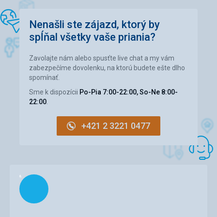
Nenašli ste zájazd, ktorý by
spĺňal všetky vaše priania?
Zavolajte nám alebo spusťte live chat a my vám
zabezpečíme dovolenku, na ktorú budete ešte dlho
spomínať.
Sme k dispozícii
Po-Pia 7:00-22:00, So-Ne 8:00-
22:00
.
+421 2 3221 0477
Načítam