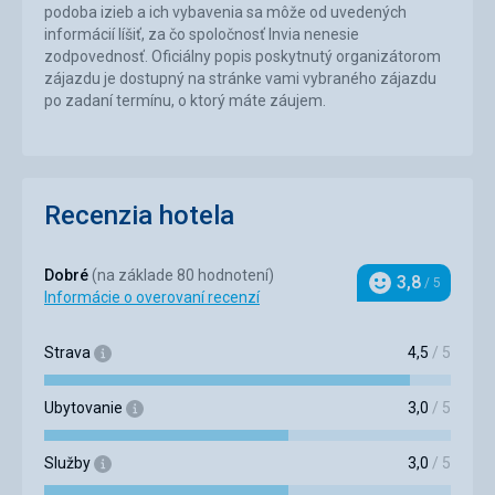
podoba izieb a ich vybavenia sa môže od uvedených
informácií líšiť, za čo spoločnosť Invia nenesie
zodpovednosť. Oficiálny popis poskytnutý organizátorom
zájazdu je dostupný na stránke vami vybraného zájazdu
po zadaní termínu, o ktorý máte záujem.
Recenzia hotela
Dobré
(na základe 80 hodnotení)
3,8
/ 5
Hodnotenie
Informácie o overovaní recenzí
Strava
4,5
/ 5
Ubytovanie
3,0
/ 5
Služby
3,0
/ 5