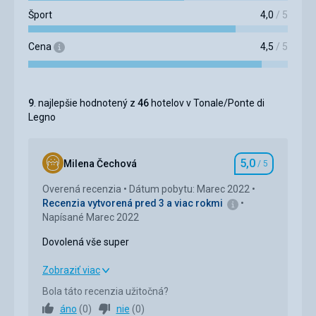
Šport
4,0
/ 5
Cena
4,5
/ 5
9
. najlepšie hodnotený z
46
hotelov v Tonale/Ponte di
Legno
5,0
Milena Čechová
/ 5
Hodnotenie
Overená recenzia
Dátum pobytu: Marec 2022
Recenzia vytvorená pred 3 a viac rokmi
Napísané Marec 2022
Dovolená vše super
Dovolená vše super
Zobraziť viac
Bola táto recenzia užitočná?
Strava
5,0
/ 5
áno
(
0
)
nie
(
0
)