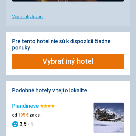
Viac o ubytovaní
Pre tento hotel nie sú k dispozícii žiadne
ponuky
Vybrať iný hotel
Podobné hotely v tejto lokalite
Piandineve
Hodnotenie:
4/5
od
195
€
za os.
3,5
/ 5
Hodnotenie