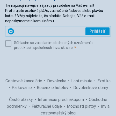
Tie najzaujímavejšie zájazdy pravidelne na Váš e-mail!
Preferujete exotické pláže, zasnežené ľadovce alebo plavbu
loďou? Vždy nájdete to, čo hľadáte. Nebojte, Váš e-mail
neposkytneme nikomu inému.
Zadajte
Prihlásiť
svoj
e-
Súhlasím so zasielaním obchodných oznámení o
mail
(povinné)
produktoch spoločnosti Invia.sk, s.r.o.
*
(povinné)
*
Cestovné kancelárie
Dovolenka
Last minute
Exotika
Parkovanie
Recenzie hotelov
Dovolenkové domy
Časté otázky
Informácie pred nákupom
Obchodné
podmienky
Fakturačné údaje
Možnosti platby
Invia
cestovateľský blog