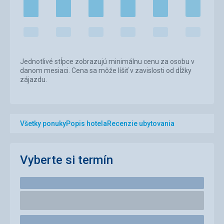
Jednotlivé stĺpce zobrazujú minimálnu cenu za osobu v
danom mesiaci. Cena sa môže líšiť v zavislosti od dĺžky
zájazdu.
Všetky ponuky
Popis hotela
Recenzie ubytovania
Vyberte si termín