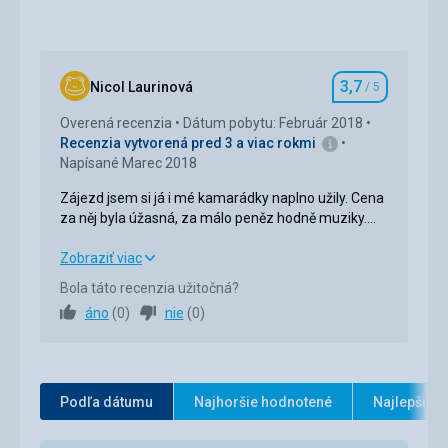
3,7
Nicol Laurinová
/ 5
Hodnotenie
Overená recenzia
Dátum pobytu: Február 2018
Recenzia vytvorená pred 3 a viac rokmi
Napísané Marec 2018
Zájezd jsem si já i mé kamarádky naplno užily. Cena
za něj byla úžasná, za málo peněz hodně muziky.
Nejvíce jsme ocenily areál, který je nádherný. Zájezd
byl dobře zorganizovan, velikou výhodou bylo, že
Zájezd jsem si já i mé kamarádky naplno užily. Cena
Zobraziť viac
jsme se mohly převléci v hotelu. Dobré byly i odjezdy
za něj byla úžasná, za málo peněz hodně muziky.
Bola táto recenzia užitočná?
skibusů.
Nejvíce jsme ocenily areál, který je nádherný. Zájezd
áno
(
0
)
nie
(
0
)
byl dobře zorganizovan, velikou výhodou bylo, že
jsme se mohly převléci v hotelu. Dobré byly i odjezdy
skibusů.
Strava
3,0
/ 5
Podľa dátumu
Najhoršie hodnotené
Najlepšie 
Ubytovanie
3,0
/ 5