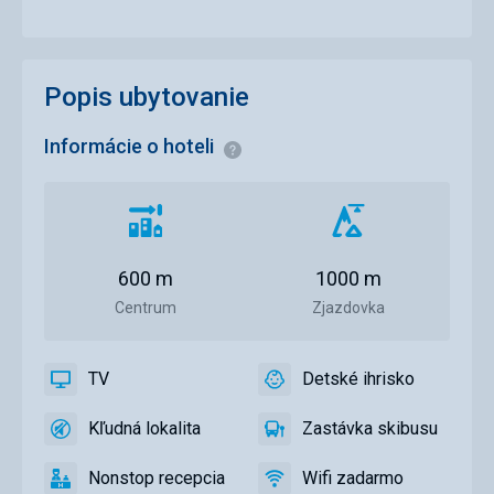
Popis ubytovanie
Informácie o hoteli
Informácie
Vzdialenosť
Vzdialenosť
od
od
centra
zjazdovky
600 m
1000 m
mesta
Centrum
Zjazdovka
TV
Detské ihrisko
áno
TV
áno
Detské
ihrisko
Kľudná lokalita
Zastávka skibusu
áno
Kľudná
áno
Zastávka
lokalita
skibusu
Nonstop recepcia
Wifi zadarmo
áno
Nonstop
áno
Wifi