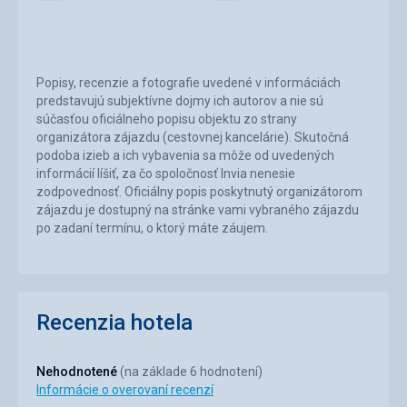
recepcia
zadarmo
Popisy, recenzie a fotografie uvedené v informáciách
predstavujú subjektívne dojmy ich autorov a nie sú
súčasťou oficiálneho popisu objektu zo strany
organizátora zájazdu (cestovnej kancelárie). Skutočná
podoba izieb a ich vybavenia sa môže od uvedených
informácií líšiť, za čo spoločnosť Invia nenesie
zodpovednosť. Oficiálny popis poskytnutý organizátorom
zájazdu je dostupný na stránke vami vybraného zájazdu
po zadaní termínu, o ktorý máte záujem.
Recenzia hotela
Nehodnotené
(na základe 6 hodnotení)
Informácie o overovaní recenzí