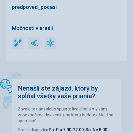
Šport
predpoved_pocasi
Z areálu jsme byly nadšené. Skvěle upravené sjezdovky,
žádné fronty. Nabízí nepřeberné množství sjezdovek,
které jsme všechny ani nestihly projet.
Možnosti v areáli
Táto recenzia bola preložená automaticky pomocou
Google Translate
Snowpark
Sánkarské
Umelé
Snowpark
Sánkarské
Umelé
trate
zasnežovanie
trate
zasnežovanie
Nenašli ste zájazd, ktorý by
spĺňal všetky vaše priania?
Zavolajte nám alebo spusťte live chat a my vám
zabezpečíme dovolenku, na ktorú budete ešte dlho
spomínať.
Sme k dispozícii
Po-Pia 7:00-22:00, So-Ne 8:00-