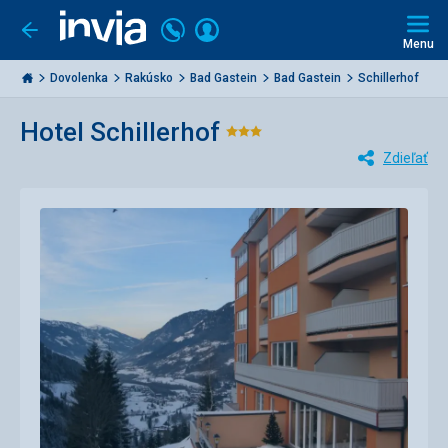
Volajte
Prihlásiť
Ísť
späť
+421
Menu
sa
2
Invia.sk
3221
Dovolenka
Rakúsko
Bad Gastein
Bad Gastein
Schillerhof
0477
Hotel Schillerhof
Hodnotenie:
Zdieľať
3/5