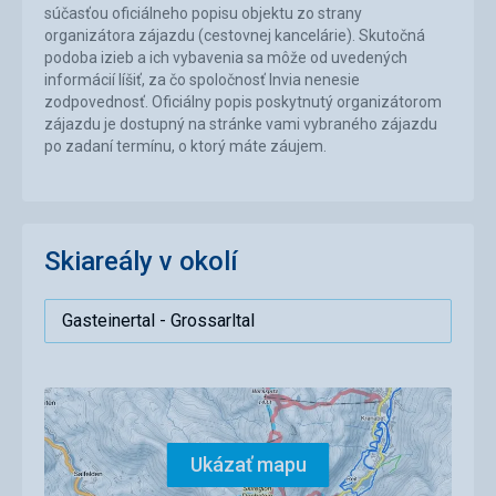
súčasťou oficiálneho popisu objektu zo strany
organizátora zájazdu (cestovnej kancelárie). Skutočná
podoba izieb a ich vybavenia sa môže od uvedených
informácií líšiť, za čo spoločnosť Invia nenesie
zodpovednosť. Oficiálny popis poskytnutý organizátorom
zájazdu je dostupný na stránke vami vybraného zájazdu
po zadaní termínu, o ktorý máte záujem.
Skiareály v okolí
Area
Ukázať mapu