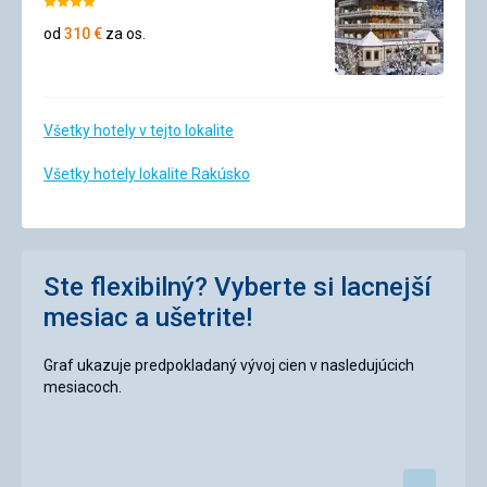
Hodnotenie:
4/5
od
310
€
za os.
Všetky hotely v tejto lokalite
Všetky hotely lokalite Rakúsko
Ste flexibilný? Vyberte si lacnejší
mesiac a ušetrite!
Graf ukazuje predpokladaný vývoj cien v nasledujúcich
mesiacoch.