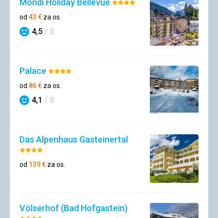
Mondi Holiday Bellevue
Hodnotenie:
4/5
od
43
€
za os.
4,5
/ 5
Hodnotenie
Palace
Hodnotenie:
4/5
od
86
€
za os.
4,1
/ 5
Hodnotenie
Das Alpenhaus Gasteinertal
Hodnotenie:
4/5
od
139
€
za os.
Völserhof (Bad Hofgastein)