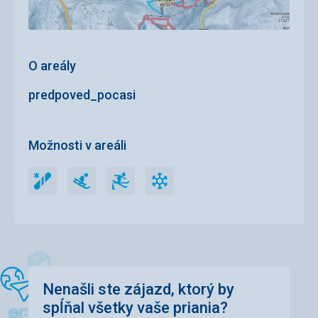
O areály
predpoved_pocasi
Možnosti v areáli
Snowpark
Sánkarské
Freeride
Umelé
Snowpark
Sánkarské
Freeride
Umelé
trate
zasnežovanie
trate
zasnežovanie
Nenašli ste zájazd, ktorý by
spĺňal všetky vaše priania?