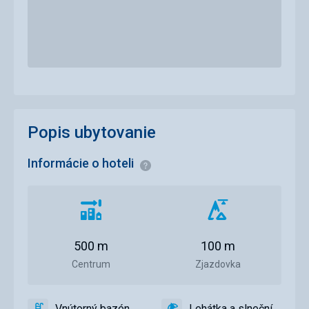
Popis ubytovanie
Informácie o hoteli
Informácie
Vzdialenosť
Vzdialenosť
od
od
centra
zjazdovky
500 m
100 m
mesta
Centrum
Zjazdovka
Vnútorný bazén
Lehátka a slnečníky pri bazéne zadarmo