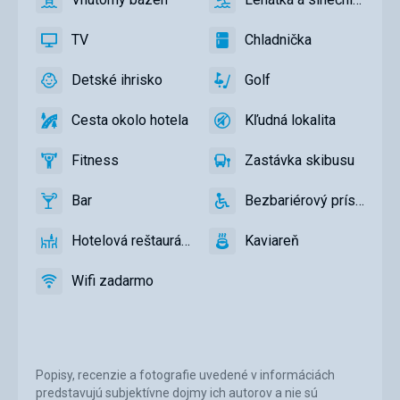
áno
Vnútorný
áno
Lehátka
bazén
a
TV
Chladnička
slnečníky
áno
TV
áno
Chladnička
pri
Detské ihrisko
Golf
bazéne
áno
Detské
áno
Golf
zadarmo
ihrisko
Cesta okolo hotela
Kľudná lokalita
áno
Cesta
áno
Kľudná
okolo
lokalita
Fitness
Zastávka skibusu
hotela
áno
Fitness
áno
Zastávka
skibusu
Bar
Bezbariérový prístup
áno
Bar
áno
Bezbariérový
prístup
Hotelová reštaurácia
Kaviareň
áno
Hotelová
áno
Kaviareň
reštaurácia
Wifi zadarmo
áno
Wifi
zadarmo
Popisy, recenzie a fotografie uvedené v informáciách
predstavujú subjektívne dojmy ich autorov a nie sú