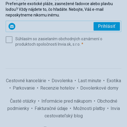
Preferujete exotické pláže, zasnežené ľadovce alebo plavbu
loďou? Vždy nájdete to, čo hľadáte. Nebojte, Váš e-mail
neposkytneme nikomu inému.
Zadajte
Prihlásiť
svoj
e-
Súhlasím so zasielaním obchodných oznámení o
mail
(povinné)
produktoch spoločnosti Invia.sk, s.r.o.
*
(povinné)
*
Cestovné kancelárie
Dovolenka
Last minute
Exotika
Parkovanie
Recenzie hotelov
Dovolenkové domy
Časté otázky
Informácie pred nákupom
Obchodné
podmienky
Fakturačné údaje
Možnosti platby
Invia
cestovateľský blog