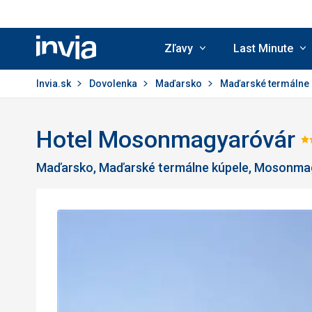
Zľavy
Last Minute
Invia.sk
Invia.sk
Dovolenka
Maďarsko
Maďarské termálne 
Hotel Mosonmagyaróvár
H
Maďarsko, Maďarské termálne kúpele, Mosonma
3