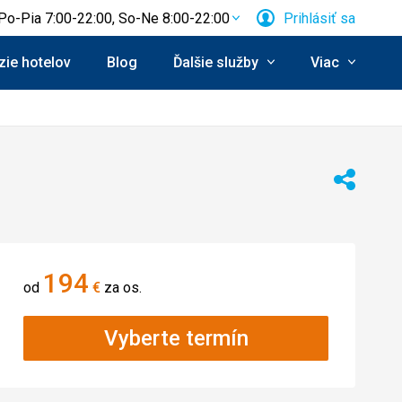
Po-Pia 7:00-22:00, So-Ne 8:00-22:00
Prihlásiť sa
ie hotelov
Blog
Ďalšie služby
Viac
Zdieľať
194
od
€
za os.
Vyberte termín