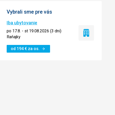
Vybrali sme pre vás
Iba ubytovanie
po 17.8. - st 19.08.2026 (3 dni)
Iba
Raňajky
ubytovanie
od
194
€
za os.