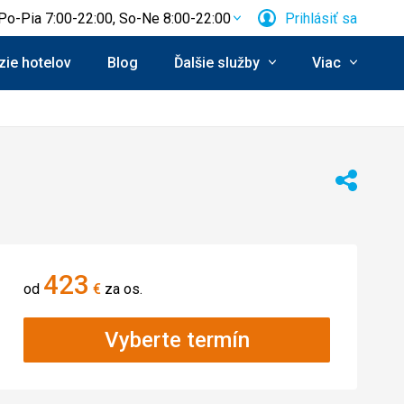
Po-Pia 7:00-22:00, So-Ne 8:00-22:00
Prihlásiť sa
ie hotelov
Blog
Ďalšie služby
Viac
Zdieľať
423
od
€
za os.
Vyberte termín