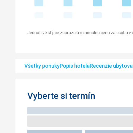
Jednotlivé stĺpce zobrazujú minimálnu cenu za osobu v d
Všetky ponuky
Popis hotela
Recenzie ubytova
Vyberte si termín