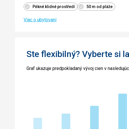
Pěkné klidné prostředí
50 m od pláže
Viac o ubytovaní
Ste flexibilný? Vyberte si l
Graf ukazuje predpokladaný vývoj cien v nasledujú