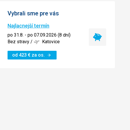
Vybrali sme pre vás
Najlacnejší termín
po 31.8. - po 07.09.2026 (8 dní)
Najlacnejší
Bez stravy
/
Katovice
termín
od
423
€
za os.