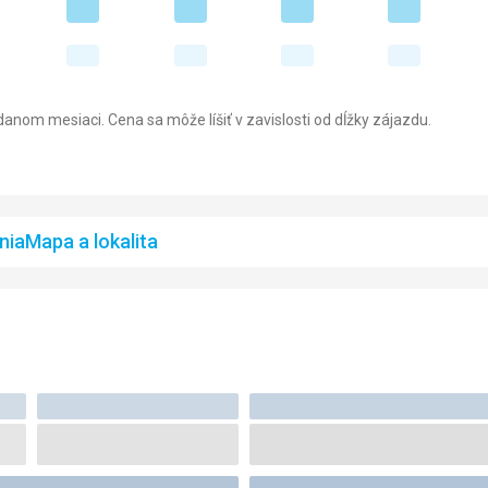
anom mesiaci. Cena sa môže líšiť v zavislosti od dĺžky zájazdu.
nia
Mapa a lokalita