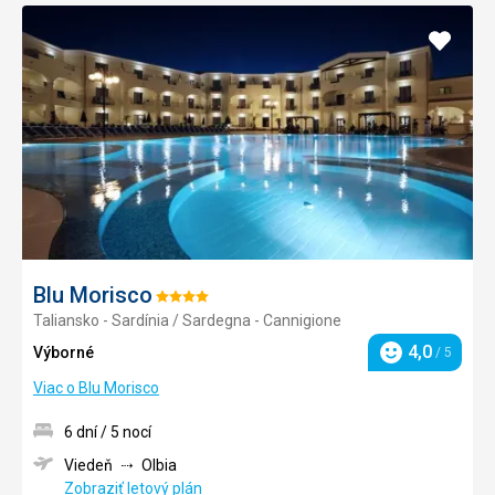
Pridať
do
obľúb
Blu Morisco
Hodnotenie:
Taliansko - Sardínia / Sardegna - Cannigione
4/5
4,0
Výborné
/ 5
Hodnotenie
Viac o Blu Morisco
6 dní / 5 nocí
Viedeň
Olbia
Zobraziť letový plán