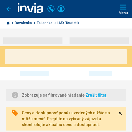
Volajte
Prihlásiť
Ísť
späť
+421
Menu
sa
2
Invia.sk
3221
Dovolenka
Taliansko
LMX Touristik
0491
Zobrazuje sa filtrované hľadanie
Zrušiť filter
Zavri
Ceny a dostupnosť ponúk uvedených nižšie sa
môžu meniť. Prejdite na vybraný zájazd a
skontrolujte aktuálnu cenu a dostupnosť.