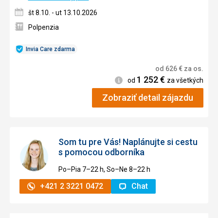
št 8.10. - ut 13.10.2026
Polpenzia
Invia Care zdarma
od
626
€
za os.
1 252
€
Informácie
od
za všetkých
Zobraziť detail zájazdu
Som tu pre Vás! Naplánujte si cestu
s pomocou odborníka
Po–Pia 7–⁠⁠⁠⁠⁠⁠22 h, So–Ne 8–⁠⁠⁠⁠⁠⁠22 h
+421 2 3221 0472
Chat