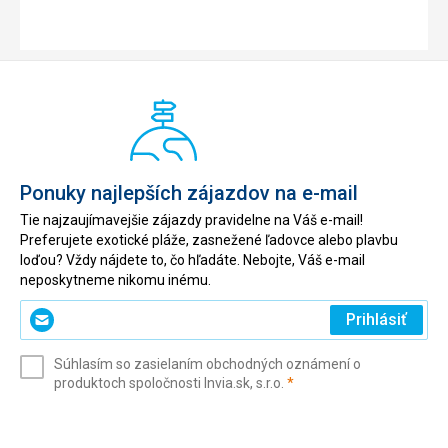
Ponuky najlepších zájazdov na e-mail
Tie najzaujímavejšie zájazdy pravidelne na Váš e-mail!
Preferujete exotické pláže, zasnežené ľadovce alebo plavbu
loďou? Vždy nájdete to, čo hľadáte. Nebojte, Váš e-mail
neposkytneme nikomu inému.
Zadajte
Prihlásiť
svoj
e-
Súhlasím so zasielaním obchodných oznámení o
mail
(povinné)
produktoch spoločnosti Invia.sk, s.r.o.
*
(povinné)
*