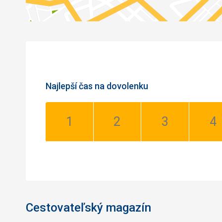
Najlepší čas na dovolenku
Január:
Február:
Marec:
Apr
Dobrý
Dobrý
Dobrý
Do
Cestovateľský magazín