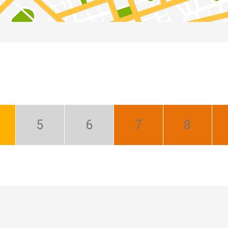
íl:
Máj:
Jún:
Júl:
August:
brý
Nízka
Nízka
Najlepší
Najlepší
sezóna
sezóna