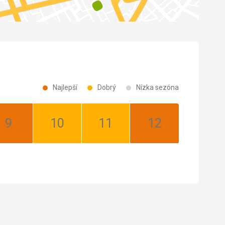
Najlepší
Dobrý
Nízka sezóna
September:
Október:
November:
December:
Najlepší
Dobrý
Dobrý
Najlepší