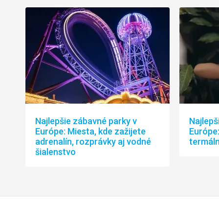
Najlepšie zábavné parky v
Najlepš
Európe: Miesta, kde zažijete
Európe:
adrenalín, rozprávky aj vodné
termál
šialenstvo