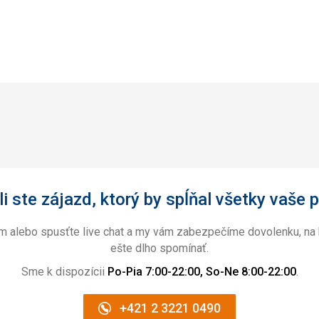
i ste zájazd, ktorý by spĺňal všetky vaše p
ám alebo spusťte live chat a my vám zabezpečíme dovolenku, na 
ešte dlho spomínať.
Sme k dispozícii
Po-Pia 7:00-22:00, So-Ne 8:00-22:00
.
+421 2 3221 0490