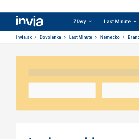
Zľavy
Last Minute
Invia.sk
Invia.sk
Dovolenka
Last Minute
Nemecko
Bran