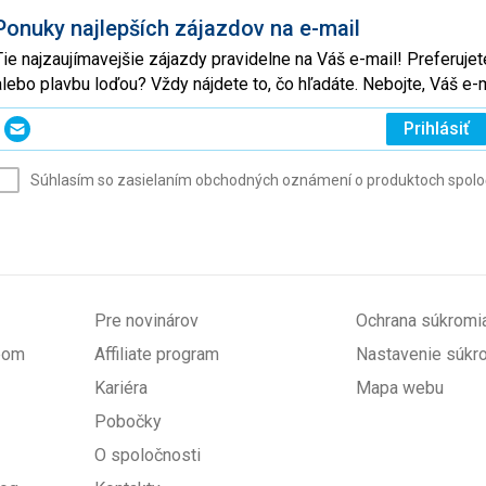
Ponuky najlepších zájazdov na e-mail
Tie najzaujímavejšie zájazdy pravidelne na Váš e-mail! Preferuj
alebo plavbu loďou? Vždy nájdete to, čo hľadáte. Nebojte, Váš 
Zadajte
Prihlásiť
svoj
e-
Súhlasím so zasielaním obchodných oznámení o produktoch spoločno
mail
(povinné)
Pre novinárov
Ochrana súkromi
upom
Affiliate program
Nastavenie súkr
Kariéra
Mapa webu
Pobočky
O spoločnosti