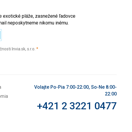
ete exotické pláže, zasnežené ľadovce
e-mail neposkytneme nikomu inému.
(povinné)
sti Invia.sk, s.r.o.
*
a
Volajte Po-Pia 7:00-22:00, So-Ne 8:00-
22:00
omia
+421 2 3221 0477