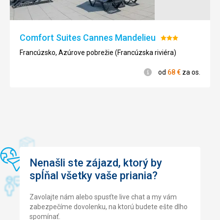
záhradami
,
ktoré
stoja
Comfort Suites Cannes Mandelieu
Hodnotenie:
za
3/5
návštevu
Francúzsko, Azúrove pobrežie (Francúzska riviéra)
a
Informácie
mnoho
od
68
€
za os.
ďalšieho
.
Nenáročné
Príroda
Treking
Nenašli ste zájazd, ktorý by
spĺňal všetky vaše priania?
Zavolajte nám alebo spusťte live chat a my vám
zabezpečíme dovolenku, na ktorú budete ešte dlho
spomínať.