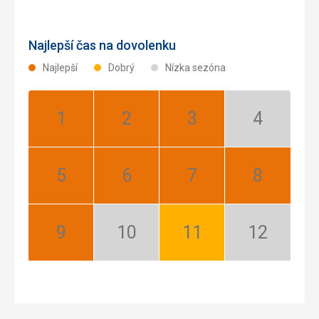
Najlepší čas na dovolenku
Najlepší
Dobrý
Nízka sezóna
Január:
Február:
Marec:
Apríl:
Najlepší
Najlepší
Najlepší
Nízka
sezóna
Máj:
Jún:
Júl:
August:
Najlepší
Najlepší
Najlepší
Najlepší
September:
Október:
November:
December:
Najlepší
Nízka
Dobrý
Nízka
sezóna
sezóna