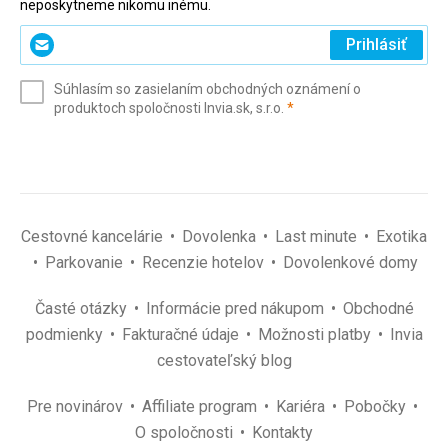
neposkytneme nikomu inému.
Zadajte
Prihlásiť
svoj
e-
Súhlasím so zasielaním obchodných oznámení o
mail
(povinné)
produktoch spoločnosti Invia.sk, s.r.o.
*
(povinné)
*
Cestovné kancelárie
Dovolenka
Last minute
Exotika
Parkovanie
Recenzie hotelov
Dovolenkové domy
Časté otázky
Informácie pred nákupom
Obchodné
podmienky
Fakturačné údaje
Možnosti platby
Invia
cestovateľský blog
Pre novinárov
Affiliate program
Kariéra
Pobočky
O spoločnosti
Kontakty