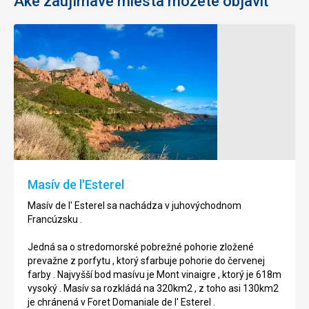
Aké zaujímavé miesta môžete objaviť
Maják
Pobrežný
Garoupe
chodník
Cap
Kopec
d'Antibes
neďaleko
Antibes,
Pobrežný
na
chodník
ktorom
Cap
sa
d'
Masív de l'Esterel
nachádza
Antibes
starý
sa
Masív de l' Esterel sa nachádza v juhovýchodnom
maják,
nachádza
Francúzsku .
ponúka
neďaleko
jeden
Nice
Jedná sa o stredomorské pobrežné pohorie zložené
z
.
prevažne z porfytu , ktorý sfarbuje pohorie do červenej
najlepších
farby . Najvyšší bod masívu je Mont vinaigre , ktorý je 618m
výhľadov
Jedná
vysoký . Masív sa rozkládá na 320km2 , z toho asi 130km2
na
sa
je chránená v Foret Domaniale de l' Esterel .
more