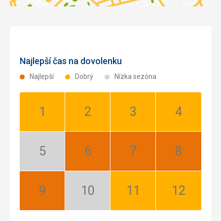
Najlepší čas na dovolenku
Najlepší
Dobrý
Nízka sezóna
Január:
Február:
Marec:
Apríl:
Dobrý
Dobrý
Dobrý
Dobrý
Máj:
Jún:
Júl:
August:
Nízka
Najlepší
Najlepší
Najlepší
sezóna
September:
Október:
November:
December:
Najlepší
Nízka
Dobrý
Dobrý
sezóna