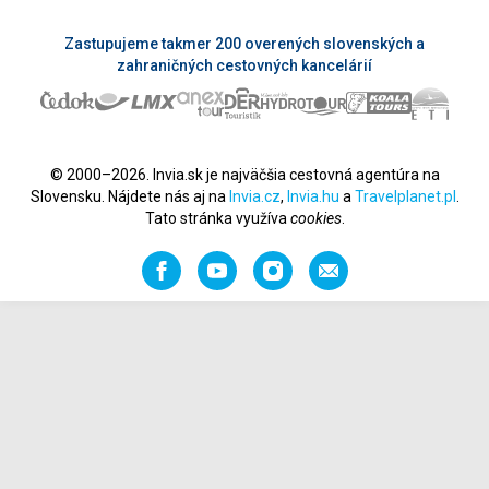
Zastupujeme takmer 200 overených slovenských a
zahraničných cestovných kancelárií
© 2000–2026. Invia.sk je najväčšia cestovná agentúra na
Slovensku. Nájdete nás aj na
Invia.cz
,
Invia.hu
a
Travelplanet.pl
.
Tato stránka využíva
cookies
.
Facebook
YouTube
Instagram
Odporučiť