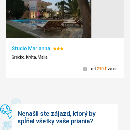
dokola
a
nájsť
si
kľudné
miestečko
ku
relaxu
Studio Marianna
a
Hodnotenie:
vychutnať
3/5
Grécko, Kréta, Malia
si
pôžitok
Informácie
od
210
€
za os.
s
tohoto
krásneho
miesta.
Nenáročné
Nenašli ste zájazd, ktorý by
Pláže
spĺňal všetky vaše priania?
Prírodné