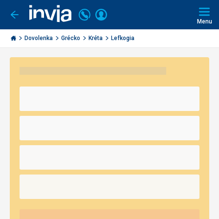
Volajte
Prihlásiť
Ísť
späť
+421
Menu
sa
2
Invia.sk
3221
Dovolenka
Grécko
Kréta
Lefkogia
0491