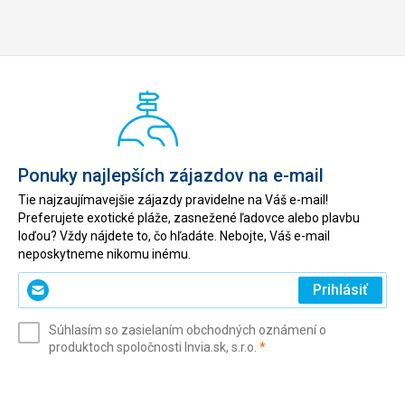
Ponuky najlepších zájazdov na e-mail
Tie najzaujímavejšie zájazdy pravidelne na Váš e-mail!
Preferujete exotické pláže, zasnežené ľadovce alebo plavbu
loďou? Vždy nájdete to, čo hľadáte. Nebojte, Váš e-mail
neposkytneme nikomu inému.
Zadajte
Prihlásiť
svoj
e-
Súhlasím so zasielaním obchodných oznámení o
mail
(povinné)
produktoch spoločnosti Invia.sk, s.r.o.
*
(povinné)
*