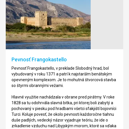
Národný
Pláž
park
a
Samaria
laguna
Balos
Národný
park
Laguna
Samaria
Balos
je
je
jedním
nádherné
Pevnosť Frangokastello
z
miesto
najuznávanejších
a
Pevnosť Frangokastello, v preklade Slobodný hrad, bol
a
určite
vybudovaný v roku 1371 a patrí k najstarším benátským
cenených
stojí
opevneným komplexom. Je to mohutná štvorcová stavba
chránených
za
so štyrmi obrannými vežami.
oblastí
návštevu.
Grécka,
Oblasť
Hlavné využitie nachádzala v obrane pred pirátmy. V roke
je
má
1828 sa tu odohrvála slavná bitka, pri ktorej boli zabytý a
prezívaný
podobu
pochovaný v piesku pod hradbami všetci sfakjiští bojovníci
"duša
laguny
Turci. Koluje povesť, že okolo pevnosti každoročne tiahnu
Kréty".
s
duše padlých, vedecký názor vyjadruje teóriu, že ide o
veľmi
zrkadlenie vzduchu nad Libyjským morom, ktoré sa vďaka
Od