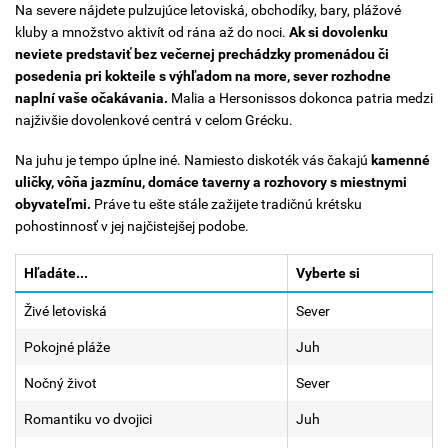
Na severe nájdete pulzujúce letoviská, obchodíky, bary, plážové
kluby a množstvo aktivít od rána až do noci.
Ak si dovolenku
neviete predstaviť bez večernej prechádzky promenádou či
posedenia pri kokteile s výhľadom na more, sever rozhodne
naplní vaše očakávania.
Malia a Hersonissos dokonca patria medzi
najživšie dovolenkové centrá v celom Grécku.
Na juhu je tempo úplne iné. Namiesto diskoték vás čakajú
kamenné
uličky, vôňa jazmínu, domáce taverny a rozhovory s miestnymi
obyvateľmi.
Práve tu ešte stále zažijete tradičnú krétsku
pohostinnosť v jej najčistejšej podobe.
Hľadáte...
Vyberte si
Živé letoviská
Sever
Pokojné pláže
Juh
Nočný život
Sever
Romantiku vo dvojici
Juh