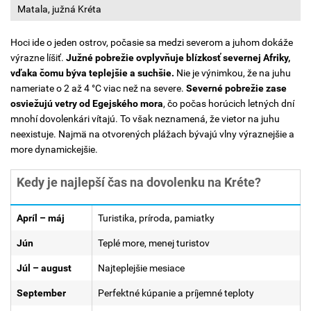
Matala, južná Kréta
Hoci ide o jeden ostrov, počasie sa medzi severom a juhom dokáže
výrazne líšiť.
Južné pobrežie ovplyvňuje blízkosť severnej Afriky,
vďaka čomu býva teplejšie a suchšie.
Nie je výnimkou, že na juhu
nameriate o 2 až 4 °C viac než na severe.
Severné pobrežie zase
osviežujú vetry od Egejského mora
, čo počas horúcich letných dní
mnohí dovolenkári vítajú. To však neznamená, že vietor na juhu
neexistuje. Najmä na otvorených plážach bývajú vlny výraznejšie a
more dynamickejšie.
Kedy je najlepší čas na dovolenku na Kréte?
Apríl – máj
Turistika, príroda, pamiatky
Jún
Teplé more, menej turistov
Júl – august
Najteplejšie mesiace
September
Perfektné kúpanie a príjemné teploty