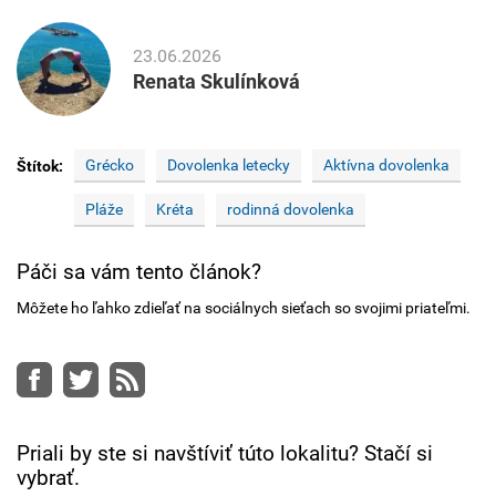
23.06.2026
Renata Skulínková
Grécko
Dovolenka letecky
Aktívna dovolenka
Štítok:
Pláže
Kréta
rodinná dovolenka
Páči sa vám tento článok?
Môžete ho ľahko zdieľať na sociálnych sieťach so svojimi priateľmi.
Facebook
Twitter
RSS
Priali by ste si navštíviť túto lokalitu? Stačí si
vybrať.