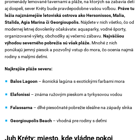
promenády lemované tavernami a pláže, na ktorých sa zabavia deti
aj dospelí, sever Kréty bude pravdepodobne vašou voľbou.
Práve tu
ležia najznámejšie letoviská ostrova ako Hersonissos, Malia,
Stalida, Agia Marina či Georgioupolis.
Nájdete v nich všetko, čo od
modernej letnej dovolenky očakávate: aquaparky, vodné športy,
organizované výlety, obchodíky aj večernú zábavu.
Najväčšou
výhodou severného pobrežia sú však pláže.
Mnohé z nich
ponúkajú jemný piesok a pozvoľný vstup do mora, čo ocenia najmä
rodiny s malými deťmi.
Najkrajšie pláže severu:
Balos Lagoon
– ikonická lagúna s exotickými farbami mora
Elafonissi
– známa ružovým pieskom a tyrkysovou vodou
Falassarna
– dlhé piesočnaté pobrežie ideálne na západy slnka
Georgioupolis Beach
– vhodná pre rodiny s deťmi
Juh Kréty: miesto, kde vládne pokoj