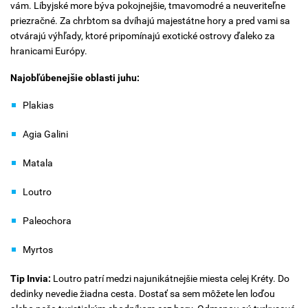
vám. Líbyjské more býva pokojnejšie, tmavomodré a neuveriteľne
priezračné. Za chrbtom sa dvíhajú majestátne hory a pred vami sa
otvárajú výhľady, ktoré pripomínajú exotické ostrovy ďaleko za
hranicami Európy.
Najobľúbenejšie oblasti juhu:
Plakias
Agia Galini
Matala
Loutro
Paleochora
Myrtos
Tip Invia:
Loutro patrí medzi najunikátnejšie miesta celej Kréty. Do
dedinky nevedie žiadna cesta. Dostať sa sem môžete len loďou