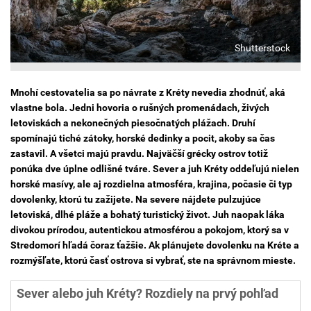
Shutterstock
Mnohí cestovatelia sa po návrate z Kréty nevedia zhodnúť, aká
vlastne bola. Jedni hovoria o rušných promenádach, živých
letoviskách a nekonečných piesočnatých plážach. Druhí
spomínajú tiché zátoky, horské dedinky a pocit, akoby sa čas
zastavil. A všetci majú pravdu. Najväčší grécky ostrov totiž
ponúka dve úplne odlišné tváre. Sever a juh Kréty oddeľujú nielen
horské masívy, ale aj rozdielna atmosféra, krajina, počasie či typ
dovolenky, ktorú tu zažijete. Na severe nájdete pulzujúce
letoviská, dlhé pláže a bohatý turistický život. Juh naopak láka
divokou prírodou, autentickou atmosférou a pokojom, ktorý sa v
Stredomorí hľadá čoraz ťažšie. Ak plánujete dovolenku na Kréte a
rozmýšľate, ktorú časť ostrova si vybrať, ste na správnom mieste.
Sever alebo juh Kréty? Rozdiely na prvý pohľad