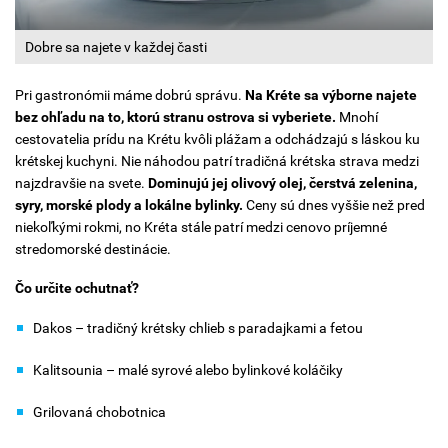
Dobre sa najete v každej časti
Pri gastronómii máme dobrú správu.
Na Kréte sa výborne najete
bez ohľadu na to, ktorú stranu ostrova si vyberiete.
Mnohí
cestovatelia prídu na Krétu kvôli plážam a odchádzajú s láskou ku
krétskej kuchyni. Nie náhodou patrí tradičná krétska strava medzi
najzdravšie na svete.
Dominujú jej olivový olej, čerstvá zelenina,
syry, morské plody a lokálne bylinky.
Ceny sú dnes vyššie než pred
niekoľkými rokmi, no Kréta stále patrí medzi cenovo príjemné
stredomorské destinácie.
Čo určite ochutnať?
Dakos – tradičný krétsky chlieb s paradajkami a fetou
Kalitsounia – malé syrové alebo bylinkové koláčiky
Grilovaná chobotnica