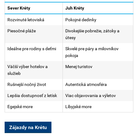
Sever Kréty
Juh Kréty
Rozvinuté letoviská
Pokojné dedinky
Piesočné pláže
Divokejšie pobrežie, zátoky a
útesy
Ideálne pre rodiny s deťmi
Skvelé pre páry a milovníkov
pokoja
Väčší výber hotelov a
Menej turistov
služieb
Rušnejší nočný život
Autentická atmosféra
Lepšia dostupnosť z letísk
Viac objavovania a výletov
Egejské more
Líbyjské more
Zájazdy na Krétu