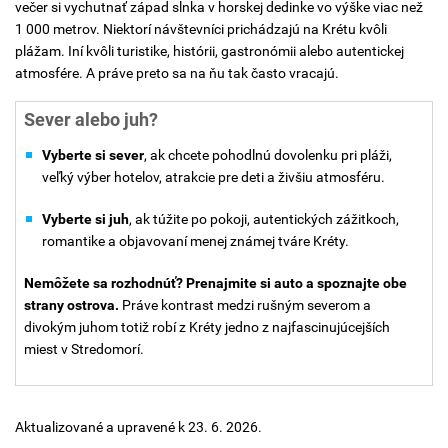
večer si vychutnať západ slnka v horskej dedinke vo výške viac než
1 000 metrov. Niektorí návštevníci prichádzajú na Krétu kvôli
plážam. Iní kvôli turistike, histórii, gastronómii alebo autentickej
atmosfére. A práve preto sa na ňu tak často vracajú.
Sever alebo juh?
Vyberte si sever
, ak chcete pohodlnú dovolenku pri pláži,
veľký výber hotelov, atrakcie pre deti a živšiu atmosféru.
Vyberte si juh
, ak túžite po pokoji, autentických zážitkoch,
romantike a objavovaní menej známej tváre Kréty.
Nemôžete sa rozhodnúť? Prenajmite si auto a spoznajte obe
strany ostrova.
Práve kontrast medzi rušným severom a
divokým juhom totiž robí z Kréty jedno z najfascinujúcejších
miest v Stredomorí.
Aktualizované a upravené k 23. 6. 2026.