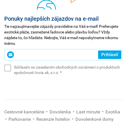
Ponuky najlepších zájazdov na e-mail
Tie najzaujímavejšie zájazdy pravidelne na Váš e-mail! Preferujete
exotické pláže, zasnežené ľadovce alebo plavbu loďou? Vždy
nájdete to, čo hľadáte. Nebojte, Váš e-mail neposkytneme nikomu
inému.
Zadajte
Prihlásiť
svoj
e-
Súhlasím so zasielaním obchodných oznámení o produktoch
mail
(povinné)
spoločnosti Invia.sk, s.r.o.
*
*
(povinné)
Cestovné kancelárie
Dovolenka
Last minute
Exotika
Parkovanie
Recenzie hotelov
Dovolenkové domy