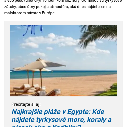
alebo pešo turistickým chodníkom cez hory. Odmenou sú tyrkysové
zátoky, absolútny pokoj a atmosféra, akú dnes nájdete len na
máloktorom mieste v Európe.
Prečítajte si aj:
Najkrajšie pláže v Egypte: Kde
nájdete tyrkysové more, koraly a