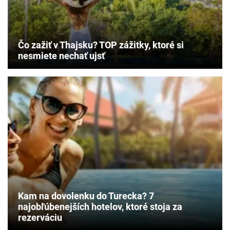
Čo zažiť v Thajsku? TOP zážitky, ktoré si
nesmiete nechať ujsť
Kam na dovolenku do Turecka? 7
najobľúbenejších hotelov, ktoré stoja za
rezerváciu