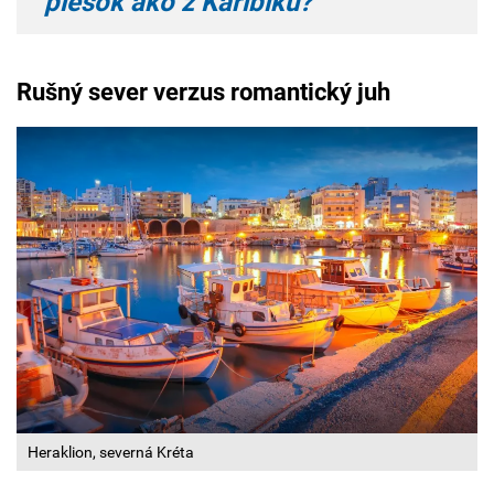
piesok ako z Karibiku?
Rušný sever verzus romantický juh
Heraklion, severná Kréta