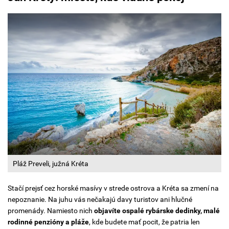
Pláž Preveli, južná Kréta
Stačí prejsť cez horské masívy v strede ostrova a Kréta sa zmení na
nepoznanie. Na juhu vás nečakajú davy turistov ani hlučné
promenády. Namiesto nich
objavíte ospalé rybárske dedinky, malé
rodinné penzióny a pláže
, kde budete mať pocit, že patria len