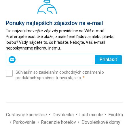
Ponuky najlepších zájazdov na e-mail
Tie najzaujímavejšie zájazdy pravidelne na Váš e-mail!
Preferujete exotické pláže, zasnežené ľadovce alebo plavbu
loďou? Vždy nájdete to, čo hľadáte. Nebojte, Váš e-mail
neposkytneme nikomu inému.
Zadajte
Prihlásiť
svoj
e-
Súhlasím so zasielaním obchodných oznámení o
mail
(povinné)
produktoch spoločnosti Invia.sk, s.r.o.
*
(povinné)
*
Cestovné kancelárie
Dovolenka
Last minute
Exotika
Parkovanie
Recenzie hotelov
Dovolenkové domy