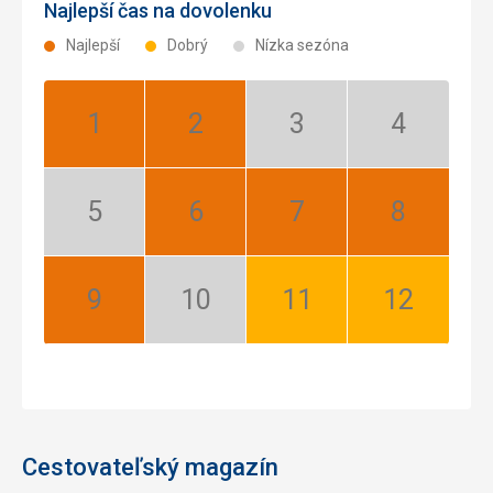
Najlepší čas na dovolenku
Najlepší
Dobrý
Nízka sezóna
Január:
Február:
Marec:
Apríl:
Najlepší
Najlepší
Nízka
Nízka
sezóna
sezóna
Máj:
Jún:
Júl:
August:
Nízka
Najlepší
Najlepší
Najlepší
sezóna
September:
Október:
November:
December:
Najlepší
Nízka
Dobrý
Dobrý
sezóna
Cestovateľský magazín