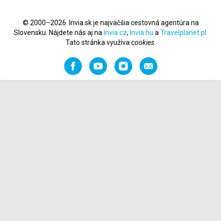
© 2000–2026. Invia.sk je najväčšia cestovná agentúra na
Slovensku. Nájdete nás aj na
Invia.cz
,
Invia.hu
a
Travelplanet.pl
.
Tato stránka využíva
cookies
.
Facebook
YouTube
Instagram
Odporučiť