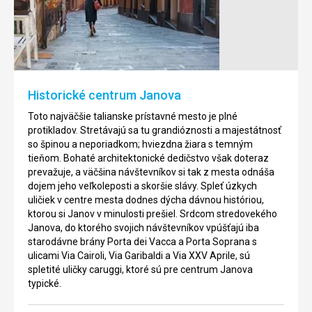
Vavrinca
Hlavné
námestie
Katedrála
Janova
bola
je
postava
miestom
približne
stretávania
okolo
Historické centrum Janova
a
roku
miestom
1098
Toto najväčšie talianske prístavné mesto je plné
konania
a
protikladov. Stretávajú sa tu grandióznosti a majestátnosť
významných
vysvätená
so špinou a neporiadkom; hviezdna žiara s temným
mestských
v
tieňom. Bohaté architektonické dedičstvo však doteraz
akcií
roku
prevažuje, a väčšina návštevníkov si tak z mesta odnáša
a
1118.
dojem jeho veľkoleposti a skoršie slávy. Spleť úzkych
podujatí.
Dve
uličiek v centre mesta dodnes dýcha dávnou históriou,
Je
zvonica
ktorou si Janov v minulosti prešiel. Srdcom stredovekého
venované
a
Janova, do ktorého svojich návštevníkov vpúšťajú iba
Raffaele
kupola
starodávne brány Porta dei Vacca a Porta Soprana s
De
boli
ulicami Via Cairoli, Via Garibaldi a Via XXV Aprile, sú
Ferrarimu,
dostavané
spletité uličky caruggi, ktoré sú pre centrum Janova
tedrému
neskôr,
š
typické.
až
sponzorovi,
v
ktorý