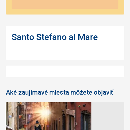
Santo Stefano al Mare
Aké zaujímavé miesta môžete objaviť
Katedrála
Námestie
svätého
Ferrari