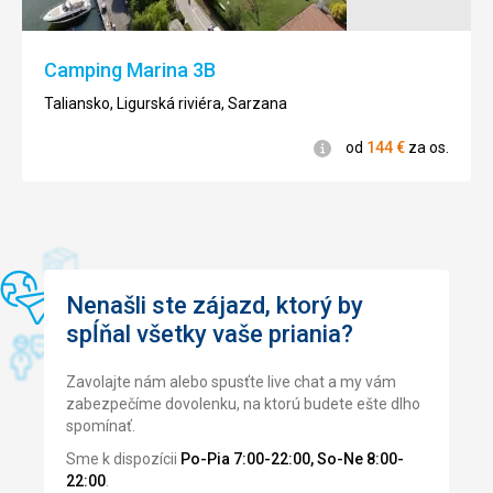
Palazzo
o
della
ktorej
Nuova
sa
Camping Marina 3B
Borsa.
predtým
myslelo,
Taliansko, Ligurská riviéra, Sarzana
Nenáročné
že
Informácie
je
od
144
€
za os.
Bezbariérový
to
prístup
Svätý
Grál.
Medzi
Mestá /
ďalšími
Námestie
predmetmi
/ Ulice
Nenašli ste zájazd, ktorý by
sú
napríklad
spĺňal všetky vaše priania?
kremenná
tácka,
Zavolajte nám alebo spusťte live chat a my vám
na
zabezpečíme dovolenku, na ktorú budete ešte dlho
ktorej
spomínať.
údajne
Saloma
Sme k dispozícii
Po-Pia 7:00-22:00, So-Ne 8:00-
dostala
22:00
.