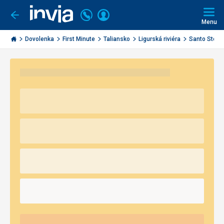
Volajte
Prihlásiť
Ísť
späť
+421
Menu
sa
2
Invia.sk
3221
Dovolenka
First Minute
Taliansko
Ligurská riviéra
Santo Stefa
0491