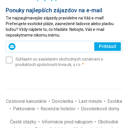
Ponuky najlepších zájazdov na e-mail
Tie najzaujímavejšie zájazdy pravidelne na Váš e-mail!
Preferujete exotické pláže, zasnežené ľadovce alebo plavbu
loďou? Vždy nájdete to, čo hľadáte. Nebojte, Váš e-mail
neposkytneme nikomu inému.
Zadajte
Prihlásiť
svoj
e-
Súhlasím so zasielaním obchodných oznámení o
mail
(povinné)
produktoch spoločnosti Invia.sk, s.r.o.
*
(povinné)
*
Cestovné kancelárie
Dovolenka
Last minute
Exotika
Parkovanie
Recenzie hotelov
Dovolenkové domy
Časté otázky
Informácie pred nákupom
Obchodné