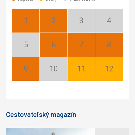
Január:
Február:
Marec:
Apríl:
Najlepší
Najlepší
Nízka
Nízka
sezóna
sezóna
Máj:
Jún:
Júl:
August:
Nízka
Najlepší
Najlepší
Najlepší
sezóna
September:
Október:
November:
December:
Najlepší
Nízka
Dobrý
Dobrý
sezóna
Cestovateľský magazín