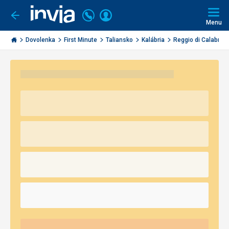
Volajte
Prihlásiť
Ísť
späť
+421
Menu
sa
2
Invia.sk
3221
Dovolenka
First Minute
Taliansko
Kalábria
Reggio di Calabria
0491