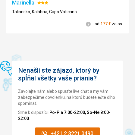
Pláže
Marinella
Hodnotenie:
3/5
Taliansko, Kalábria, Capo Vaticano
Informácie
od
177
€
za os.
Nenašli ste zájazd, ktorý by
spĺňal všetky vaše priania?
Zavolajte nám alebo spusťte live chat a my vám
zabezpečíme dovolenku, na ktorú budete ešte dlho
spomínať.
Sme k dispozícii
Po-Pia 7:00-22:00, So-Ne 8:00-
22:00
.
+421 2 3221 0490