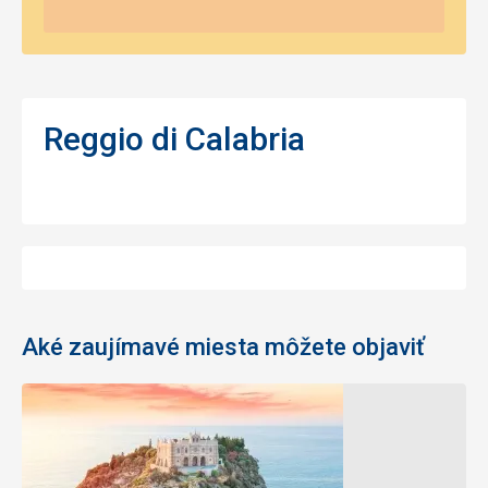
Reggio di Calabria
Aké zaujímavé miesta môžete objaviť
Pláž
Pláž
Della
Linguata