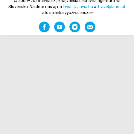
© 2000–2026. Invia.sk je najväčšia cestovná agentúra na
Slovensku. Nájdete nás aj na
Invia.cz
,
Invia.hu
a
Travelplanet.pl
.
Tato stránka využíva
cookies
.
Facebook
YouTube
Instagram
Odporučiť