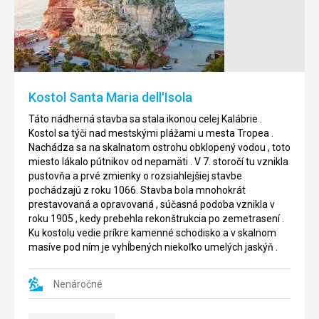
Rotonda
Je
to
Táto
jedna
pláž
z
je
najväčších
považovaná
pláží
za
Kostol Santa Maria dell'Isola
pri
jednu
meste
z
Táto nádherná stavba sa stala ikonou celej Kalábrie .
Tropea
najkrajších
Kostol sa týči nad mestskými plážami u mesta Tropea .
,
na
Nachádza sa na skalnatom ostrohu obklopený vodou , toto
po
pobreží
miesto lákalo pútnikov od nepamäti . V 7. storočí tu vznikla
oboch
,
pustovňa a prvé zmienky o rozsiahlejšiej stavbe
stranách
najmä
pochádzajú z roku 1066. Stavba bola mnohokrát
je
vďaka
prestavovaná a opravovaná , súčasná podoba vznikla v
ohraničená
úchvatným
roku 1905 , kedy prebehla rekonštrukcia po zemetrasení .
skalami
výhľadom
Ku kostolu vedie príkre kamenné schodisko a v skalnom
.
na
masíve pod ním je vyhĺbených niekoľko umelých jaskýň .
Ak
skalnatý
chcete
útes
odpočívať
San
Nenáročné
,
Leonardo
oceníte
,