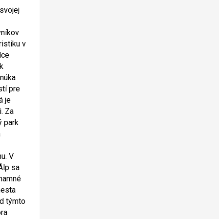
svojej
vníkov
ristiku v
íce
k
onúka
tí pre
á je
i. Za
ý park
a
u. V
Álp sa
znamné
mesta
d týmto
ora