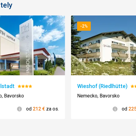
tely
-2%
lstadt
Wieshof (Riedlhütte)
Hodnotenie:
Ho
4/5
3/
, Bavorsko
Nemecko, Bavorsko
Informácie
Informác
od
212
€
za os.
od
22