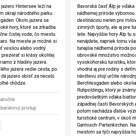
jazero Hintersee leží na
Bavorská časť Álp je vďaka 
 okraji národného parku
nádhernej prírode výbornou
gaden. Okolo jazera sa
destináciou nielen pre milo
oké hory, ktoré sa zrkadlia
zimných športy, ale aj pre tu
ačne čistej vode, čo miestu
lete. Najvyššie hory Alp tu s
aro. Na mieste je možné si
nenájdete, napriek tomu vša
ť veslicu alebo vodný
tunajšia nádherná príroda p
 prezerať si krásy okolitej
obrovské množstvo možnos
riamo z hladiny jazera.
vysokohorskú turistiku, ktor
lého jazera vedie cesta, po
vhodná aj pre rodiny s deťm
a dá jazero obísť za necelú
návštevu stojí určite národn
oľné chôdze.
Berchtesgaden alebo okoli
Ruhpoldingu, ktorý je známy
predovšetkým vďaka biatlon
áročné
západnej časti Bavorských 
bariérový prístup
potom nachádza ďalšie vý
turistické centrum, v okolí 
Garmisch-Partenkirchen. Na
mestom sa týči najvyššia h