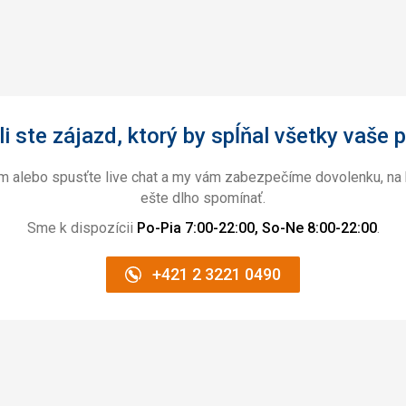
i ste zájazd, ktorý by spĺňal všetky vaše p
ám alebo spusťte live chat a my vám zabezpečíme dovolenku, na 
ešte dlho spomínať.
Sme k dispozícii
Po-Pia 7:00-22:00, So-Ne 8:00-22:00
.
+421 2 3221 0490