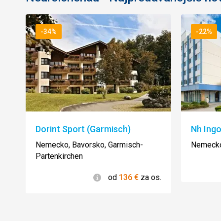
-34%
-22%
Dorint Sport (Garmisch)
Nh Ingo
Nemecko, Bavorsko, Garmisch-
Nemecko
Partenkirchen
Informácie
od
136
€
za os.