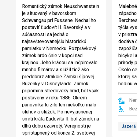
Romantický zámok Neuschwanstein
Malebné 
je situovaný v bavorskom
západnom
Schwangau pri Fussene. Nechal ho
Berchtes
postaviť Ľudovít II. Bavorský a v
týčia vys
súčasnosti sa jedná o
v priezr
najnavštevovanejšiu historickú
dodáva č
pamiatku v Nemecku. Rozprávkový
zapožiča
zámok hrdo čnie v kopci nad
bicykel a
krajinou. Jeho krásou sa inšpirovalo
prírody p
mnoho filmárov a slúžil tiež ako
Okolo ce
predobraz atrakcie Zámku šípovej
ktorej s
Ruženky v Disneylande. Zámok
hodinu v
pripomína stredoveký hrad, bol však
postavený v roku 1886. Okrem
Nen
panovníka tu žilo len niekoľko málo
Bez
sluhov a slúžok. Po nevyjasnenej
smrti kráľa Ľudovíta II. bol zámok na
dlhú dobu uzavretý. Verejnosti je
Jazerá
sprístupnený od konca 2. svetovej