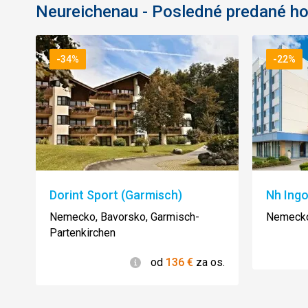
Neureichenau - Posledné predané ho
-34%
-22%
Dorint Sport (Garmisch)
Nh Ingo
Nemecko, Bavorsko, Garmisch-
Nemecko
Partenkirchen
Informácie
od
136
€
za os.