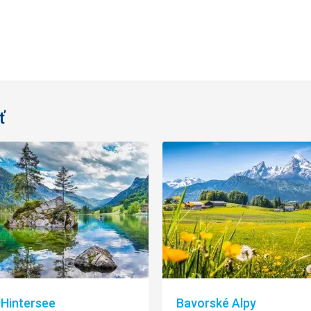
ť
 Hintersee
Bavorské Alpy