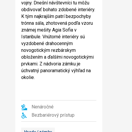
vojny. Dnešní návštevníci tu môžu
obdivovať bohato zdobené interiéry.
K tým najkrajším patrí bezpochyby
trónna sála, zhotovená podľa vzoru
známej mešity Agia Sofia v
Istanbule. Vnútorné interiéry sú
vyzdobené drahocenným
novogotickým rezbárskym
obložením a ďalšími novogotickými
prvkami. Z nádvoria zámku je
úchvatný panoramatický výhľad na
okolie.
Nenáročné
Bezbariérový prístup