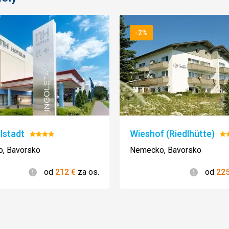
-2%
lstadt
Wieshof (Riedlhütte)
Hodnotenie:
Ho
4/5
3/
, Bavorsko
Nemecko, Bavorsko
Informácie
Informác
od
212
€
za os.
od
22