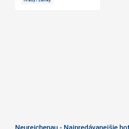
Hrady / zámky
Neureichenau - Najpredávanejšie ho