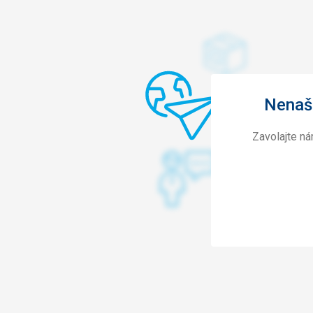
Nenašl
Zavolajte n