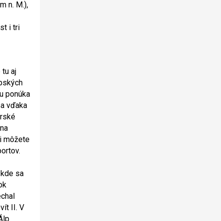
 n. M.),
 i tri
tu aj
lpských
ru ponúka
sa vďaka
orské
 na
si môžete
ortov.
 kde sa
ok
echal
ít II. V
Álp