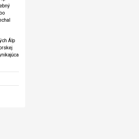
lebný
bo
echal
ých Álp
orskej
ynikajúca