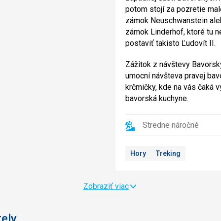
potom stojí za pozretie ma
zámok Neuschwanstein ale
zámok Linderhof, ktoré tu n
postaviť takisto Ľudovít II.
Zážitok z návštevy Bavorsk
umocní návšteva pravej bav
krčmičky, kde na vás čaká v
bavorská kuchyne.
Stredne náročné
Hory
Treking
Zobraziť viac
tely