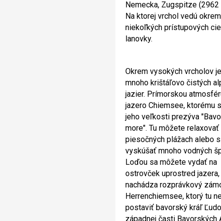
Nemecka, Zugspitze (2962 m
Na ktorej vrchol vedú okrem
niekoľkých prístupových ciest
lanovky.
Okrem vysokých vrcholov je 
mnoho krištáľovo čistých a
jazier. Prímorskou atmosfé
jazero Chiemsee, ktorému 
jeho veľkosti prezýva "Bav
more". Tu môžete relaxovať
piesočných plážach alebo 
vyskúšať mnoho vodných šp
Loďou sa môžete vydať na
ostrovček uprostred jazera,
nachádza rozprávkový zám
Herrenchiemsee, ktorý tu n
postaviť bavorský kráľ Ľudov
západnej časti Bavorských 