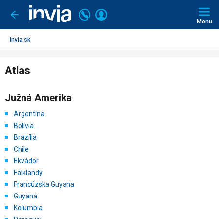
Invia.sk
Volajte
Prihlásiť
Ísť
späť
+421
Menu
sa
2
3221
Invia.sk
0491
Atlas
Južná Amerika
Argentína
Bolívia
Brazília
Chile
Ekvádor
Falklandy
Francúzska Guyana
Guyana
Kolumbia