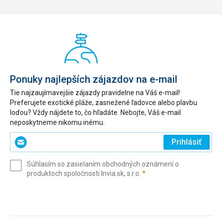
Ponuky najlepších zájazdov na e-mail
Tie najzaujímavejšie zájazdy pravidelne na Váš e-mail!
Preferujete exotické pláže, zasnežené ľadovce alebo plavbu
loďou? Vždy nájdete to, čo hľadáte. Nebojte, Váš e-mail
neposkytneme nikomu inému.
Zadajte
Prihlásiť
svoj
e-
Súhlasím so zasielaním obchodných oznámení o
mail
(povinné)
produktoch spoločnosti Invia.sk, s.r.o.
*
(povinné)
*