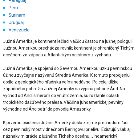
Paraguaj
Peru
Surinam
Uruguaj
Venezuela
Južná Amerika je kontinent ležiaci väčšou časťou na južnej pologuli.
Južnou Amerikou prechádza rovník; kontinent je ohraničený Tichým
oceánom zo západu a Atlantickým oceánom z východu.
Južná Amerika je spojená so Severnou Amerikou úzku pevninskou
úžinou zvyčajne nazývanú Stredná Amerika. K tomuto prepojeniu
došlo z geologického hľadiska veľmi nedávno. Po celej dĺžke
západného pobrežia Južnej Ameriky sa vypína pohorie Ánd. Na
východ od Ánd, smerom do vnútrozemia, sú rozľahlé oblasti
tropického dažďového pralesa. Väčšina juhoamerickej pevniny
východne od Ánd patrí do povodia Amazonky.
K prvému osídlenia Južnej Ameriky došlo zrejme prechodom ľudí
cez pevninský most v dnešnom Beringovu prielivu. Existujú však aj
náznaky migrácie z južného Tichého oceánu. Jihoamerický