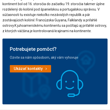
kontinent bol od 16. storočia do začiatku 19. storočia takmer úplne
rozdelený do kolónií pod španielskou a portugalskou správou. V
súčasnosti tu existuje niekoľko nezávislých republík a pár
zostávajúcich kolónií: Francúzska Guyana, Falklandy a priľahlé
ostrovy.K juhoamerickému kontinentu sa počítajú aj priľahlé ostrovy,
z ktorých väčšina je kontrolovaná krajinami na kontinente.
Potrebujete pomôcť?
Ozvite sa nám spôsobom, aký vám vyhovuje
Ukázať kontakty