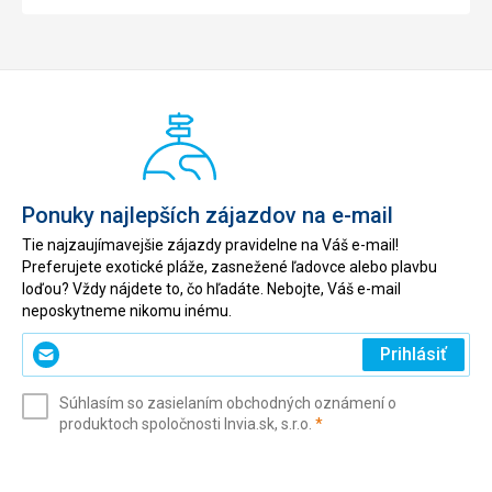
Ponuky najlepších zájazdov na e-mail
Tie najzaujímavejšie zájazdy pravidelne na Váš e-mail!
Preferujete exotické pláže, zasnežené ľadovce alebo plavbu
loďou? Vždy nájdete to, čo hľadáte. Nebojte, Váš e-mail
neposkytneme nikomu inému.
Zadajte
Prihlásiť
svoj
e-
Súhlasím so zasielaním obchodných oznámení o
mail
(povinné)
produktoch spoločnosti Invia.sk, s.r.o.
*
(povinné)
*