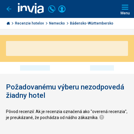
Volajte
Prihlásiť
Ísť
späť
+421
Menu
sa
2
Invia.sk
3221
Recenzie hotelov
Nemecko
Bádensko-Württembersko
0491
Požadovanému výberu nezodpovedá
žiadny hotel
Pôvod recenzií: Ak je recenzia označená ako "overená recenzia",
je preukázané, že pochádza od nášho zákazníka.