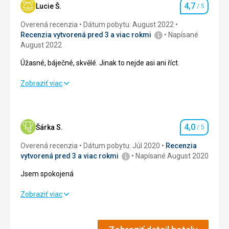
4,7
Lucie Š.
/ 5
Hodnotenie
Overená recenzia
Dátum pobytu: August 2022
Recenzia vytvorená pred 3 a viac rokmi
Napísané
August 2022
Úžasné, báječné, skvělé. Jinak to nejde asi ani říct.
Úžasné, báječné, skvělé. Jinak to nejde asi ani říct.
Zobraziť viac
Strava
4,0
/ 5
Ubytovanie
4,0
/ 5
4,0
Šárka S.
/ 5
Hodnotenie
Okolie
5,0
/ 5
Overená recenzia
Dátum pobytu: Júl 2020
Recenzia
vytvorená pred 3 a viac rokmi
Napísané August 2020
Služby
5,0
/ 5
Jsem spokojená
Cena
5,0
/ 5
Jsem spokojená
Zobraziť viac
Ubytovanie
4,0
/ 5
Pláž
Na Vranovské pláži je to super. Atrakcí pro děti a dospělé je