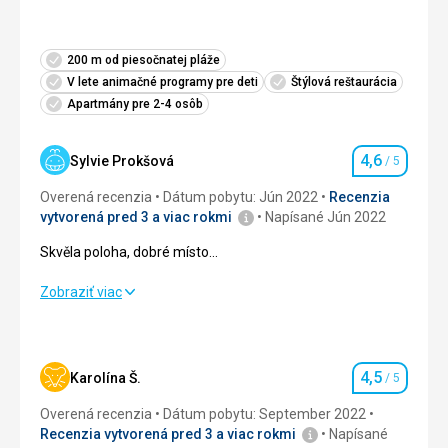
Táto recenzia bola preložená automaticky pomocou
Google Translate
200 m od piesočnatej pláže
V lete animačné programy pre deti
Štýlová reštaurácia
Apartmány pre 2-4 osôb
4,6
Sylvie Prokšová
/ 5
Hodnotenie
Overená recenzia
Dátum pobytu: Jún 2022
Recenzia
vytvorená pred 3 a viac rokmi
Napísané Jún 2022
Skvěla poloha, dobré místo...
Skvěla poloha, dobré místo...
Zobraziť viac
Strava
4,0
/ 5
Ubytovanie
5,0
/ 5
4,5
Karolína Š.
/ 5
Hodnotenie
Okolie
4,0
/ 5
Overená recenzia
Dátum pobytu: September 2022
Recenzia vytvorená pred 3 a viac rokmi
Napísané