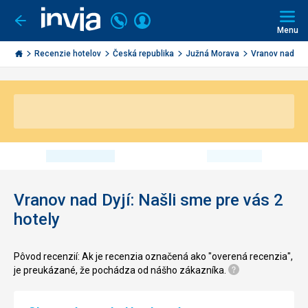
Volajte
Prihlásiť
Ísť
späť
+421
Menu
sa
2
Invia.sk
3221
Recenzie hotelov
Česká republika
Južná Morava
Vranov nad Dyj
0491
Vranov nad Dyjí: Našli sme pre vás 2
hotely
Pôvod recenzií: Ak je recenzia označená ako "overená recenzia",
je preukázané, že pochádza od nášho zákazníka.