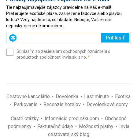
Tie najzaujímavejšie zájazdy pravidelne na Váš e-mail!
Preferujete exotické pláže, zasnežené ľadovce alebo plavbu
loďou? Vždy nájdete to, čo hľadáte. Nebojte, Váš e-mail
neposkytneme nikomu inému.
Zadajte
Prihlásiť
svoj
e-
Súhlasím so zasielaním obchodných oznámení o
mail
(povinné)
produktoch spoločnosti Invia.sk, s.r.o.
*
(povinné)
*
Cestovné kancelárie
Dovolenka
Last minute
Exotika
Parkovanie
Recenzie hotelov
Dovolenkové domy
Časté otázky
Informácie pred nákupom
Obchodné
podmienky
Fakturačné údaje
Možnosti platby
Invia
cestovateľský blog