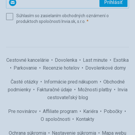
Prihlásiť
svoj
e-
Súhlasím so zasielaním obchodných oznámení o
mail
(povinné)
produktoch spoločnosti Invia.sk, s.r.o.
*
(povinné)
*
Cestovné kancelárie
Dovolenka
Last minute
Exotika
Parkovanie
Recenzie hotelov
Dovolenkové domy
Časté otázky
Informácie pred nákupom
Obchodné
podmienky
Fakturačné údaje
Možnosti platby
Invia
cestovateľský blog
Pre novinárov
Affiliate program
Kariéra
Pobočky
O spoločnosti
Kontakty
Ochrana súkromia
Nastavenie súkromia
Mapa webu