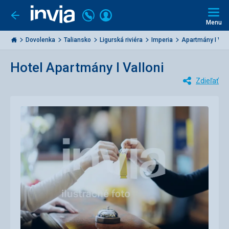
Volajte
Prihlásiť
Ísť
späť
+421
Menu
sa
2
Invia.sk
3221
Dovolenka
Taliansko
Ligurská riviéra
Imperia
Apartmány I Vall
0477
Hotel Apartmány I Valloni
Zdieľať