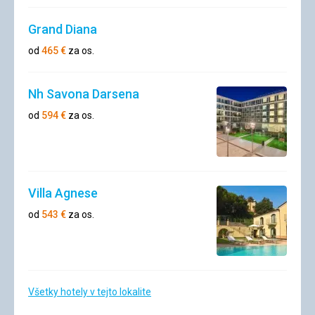
Grand Diana
od
465
€
za os.
Nh Savona Darsena
od
594
€
za os.
Villa Agnese
od
543
€
za os.
Všetky hotely v tejto lokalite