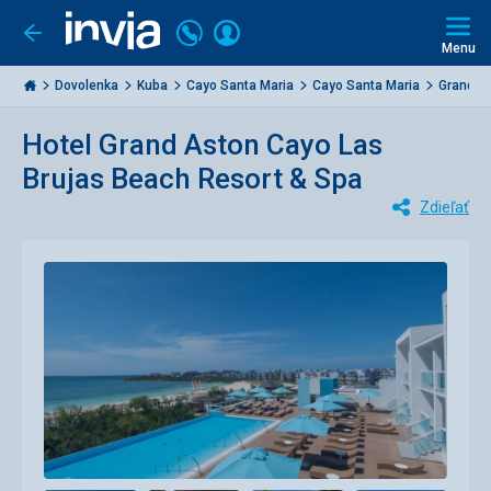
Volajte
Prihlásiť
Ísť
späť
+421
Menu
sa
2
Invia.sk
3221
Dovolenka
Kuba
Cayo Santa Maria
Cayo Santa Maria
Grand As
0477
Hotel Grand Aston Cayo Las
Brujas Beach Resort & Spa
Zdieľať