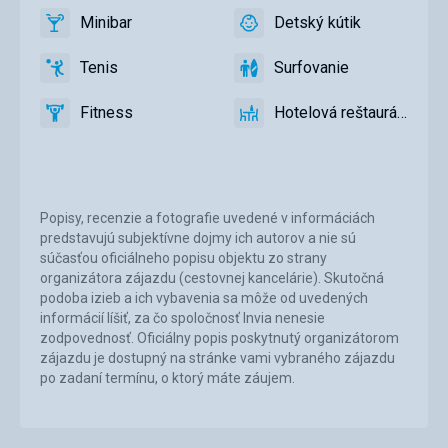
a
Minibar
Detský kútik
slnečníky
áno
Minibar,
áno
Detský
pri
Bar
kútik,
Tenis
Surfovanie
bazéne
Detský
áno
Tenis
áno
Surfovanie
zadarmo
bazén
Fitness
Hotelová reštaurácia
áno
Fitness
áno
Hotelová
reštaurácia
Popisy, recenzie a fotografie uvedené v informáciách
predstavujú subjektívne dojmy ich autorov a nie sú
súčasťou oficiálneho popisu objektu zo strany
organizátora zájazdu (cestovnej kancelárie). Skutočná
podoba izieb a ich vybavenia sa môže od uvedených
informácií líšiť, za čo spoločnosť Invia nenesie
zodpovednosť. Oficiálny popis poskytnutý organizátorom
zájazdu je dostupný na stránke vami vybraného zájazdu
po zadaní termínu, o ktorý máte záujem.