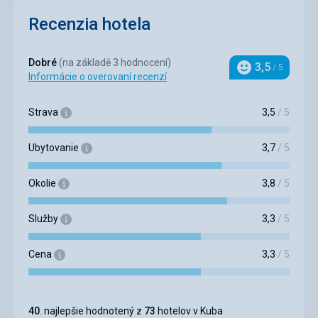
Recenzia hotela
Dobré
(na základě 3 hodnocení)
3,5
/ 5
Hodnotenie
Informácie o overovaní recenzí
Strava
3,5
/ 5
Ubytovanie
3,7
/ 5
Okolie
3,8
/ 5
Služby
3,3
/ 5
Cena
3,3
/ 5
40
. najlepšie hodnotený z
73
hotelov v Kuba