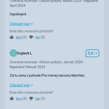
Overená recenzia
Dátum pobytu: Marec 2024
Napísané
Apríl 2024
Uspokojivé.
Uspokojivé.
Zobraziť viac
Bola táto recenzia užitočná?
Strava
2,0
/ 5
áno
(
0
)
nie
(
0
)
Ubytovanie
4,0
/ 5
3,6
Okolie
4,0
/ 5
Vojtech L.
/ 5
Hodnotenie
Overená recenzia
Dátum pobytu: Január 2024
Služby
3,0
/ 5
Napísané Február 2024
Cena
2,0
/ 5
Za tu cenu v pohode.Pre menej narocnu klientelu.
Za tu cenu v pohode.Pre menej narocnu klientelu.
Zobraziť viac
Pláž
Vybavená,personál ochotný.
Bola táto recenzia užitočná?
Strava
4,0
/ 5
áno
(
0
)
nie
(
0
)
Strava
Nulová,pri najlepšej vôli,veľmi úbohá.
Ubytovanie
3,0
/ 5