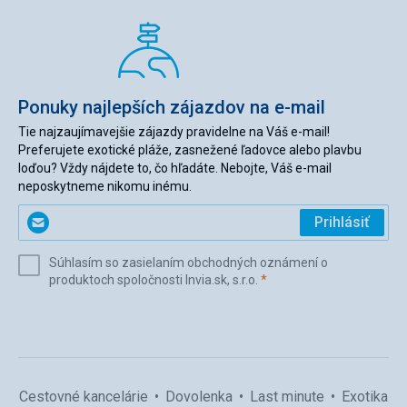
Ponuky najlepších zájazdov na e-mail
Tie najzaujímavejšie zájazdy pravidelne na Váš e-mail!
Preferujete exotické pláže, zasnežené ľadovce alebo plavbu
loďou? Vždy nájdete to, čo hľadáte. Nebojte, Váš e-mail
neposkytneme nikomu inému.
Zadajte
Prihlásiť
svoj
e-
Súhlasím so zasielaním obchodných oznámení o
mail
(povinné)
produktoch spoločnosti Invia.sk, s.r.o.
*
(povinné)
*
Cestovné kancelárie
Dovolenka
Last minute
Exotika