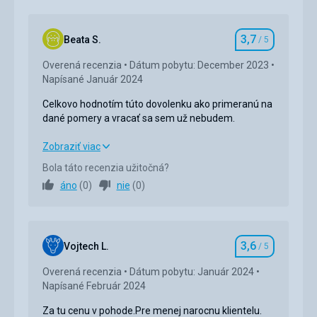
3,7
Beata S.
/ 5
Hodnotenie
Overená recenzia
Dátum pobytu: December 2023
Napísané Január 2024
Celkovo hodnotím túto dovolenku ako primeranú na
dané pomery a vracať sa sem už nebudem.
Celkovo hodnotím túto dovolenku ako primeranú na
Zobraziť viac
dané pomery a vracať sa sem už nebudem.
Bola táto recenzia užitočná?
áno
(
0
)
nie
(
0
)
Strava
4,0
/ 5
Ubytovanie
3,0
/ 5
3,6
Okolie
4,0
/ 5
Vojtech L.
/ 5
Hodnotenie
Overená recenzia
Dátum pobytu: Január 2024
Služby
3,0
/ 5
Napísané Február 2024
Cena
3,0
/ 5
Za tu cenu v pohode.Pre menej narocnu klientelu.