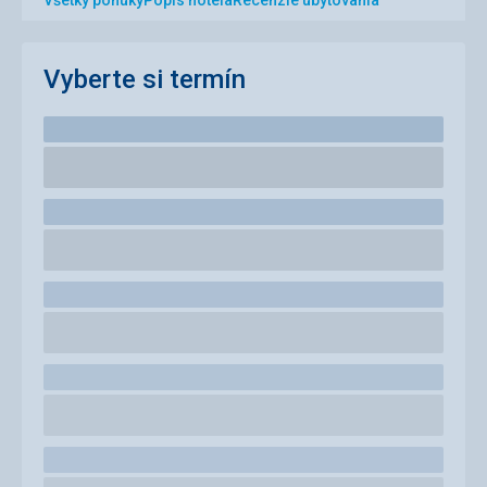
Všetky ponuky
Popis hotela
Recenzie ubytovania
Vyberte si termín