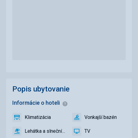
Popis ubytovanie
Informácie o hoteli
Informácie
Klimatizácia
Vonkajší bazén
áno
Klimatizácia
áno
Vonkajší
bazén
Lehátka a slnečníky pri bazéne zadarmo
TV
áno
Lehátka
áno
TV