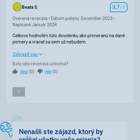
Ubytovanie
3,7
Okolie
3,0
/ 5
Beata S.
/ 5
Hodnotenie
Ubytovanie v tichej,peknej lokalite, na izbe chýbal čaj,káva ,
cukor.
Overená recenzia
Dátum pobytu: December 2023
Služby
3,0
/ 5
Napísané Január 2024
Cena
4,0
/ 5
Celkovo hodnotím túto dovolenku ako primeranú na dané
pomery a vracať sa sem už nebudem.
Pláž
Celkovo hodnotím túto dovolenku ako primeranú na dané
Zobraziť viac
Pozor,je tam docela dost komarov.Neda sa tam zehnat
pomery a vracať sa sem už nebudem.
repelent.Takze idealne s domu,ale nejaky kvalitny.
Bola táto recenzia užitočná?
áno
(
0
)
nie
(
0
)
Strava
4,0
/ 5
Ubytovanie
3,0
/ 5
Stránka
1
Okolie
4,0
/ 5
Služby
3,0
/ 5
Cena
3,0
/ 5
Nenašli ste zájazd, ktorý by
spĺňal všetky vaše priania?