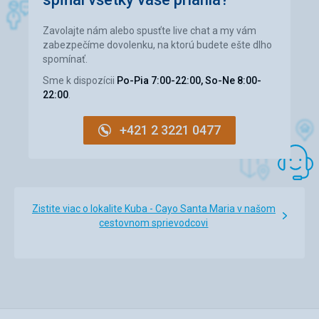
Pláž
Plaž bola pomerne čistá,s možnosťou plavby na
Zavolajte nám alebo spusťte live chat a my vám
katamarane alebo na vodnom bicykli.Vstup do mora bol
zabezpečíme dovolenku, na ktorú budete ešte dlho
plynulý, veľmi vhodný pre deti.Na pláži pol bar kde sa dalo
spomínať.
občerstviť a niečo si prejsť.Okrem pláže sa neďaleko
ubytovania nachádzali bazény a bytovka a taktiež bar na
Sme k dispozícii
Po-Pia 7:00-22:00, So-Ne 8:00-
občerstvenie
22:00
.
+421 2 3221 0477
Zistite viac o lokalite Kuba - Cayo Santa Maria v našom
cestovnom sprievodcovi