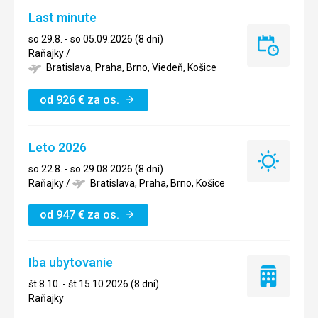
Last minute
so 29.8. - so 05.09.2026 (8 dní)
Last
Raňajky
/
minute
Bratislava, Praha, Brno, Viedeň, Košice
od
926
€
za os.
Leto 2026
Leto
so 22.8. - so 29.08.2026 (8 dní)
2026
Raňajky
/
Bratislava, Praha, Brno, Košice
od
947
€
za os.
Iba ubytovanie
Iba
št 8.10. - št 15.10.2026 (8 dní)
ubytovanie
Raňajky