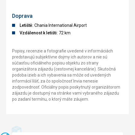
Doprava
Letiště:
Chania International Airport
Vzdálenost k letišti:
72 km
Popisy, recenzie a fotografie uvedené v informáciách
predstavujú subjektívne dojmy ich autorov a nie sú
súčasťou oficiálneho popisu objektu zo strany
organizátora zájazdu (cestovnej kancelárie). Skutočná
podoba izieb a ich vybavenia sa môže od uvedených
informácií líšiť, za čo spoločnosť Invia nenesie
zodpovednosť. Oficiálny popis poskytnutý organizátorom
zájazdu je dostupný na stránke vami vybraného zájazdu
po zadaní termínu, o ktorý máte záujem.