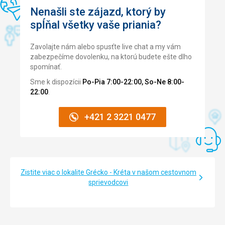
Nenašli ste zájazd, ktorý by
spĺňal všetky vaše priania?
Zavolajte nám alebo spusťte live chat a my vám
zabezpečíme dovolenku, na ktorú budete ešte dlho
spomínať.
Sme k dispozícii
Po-Pia 7:00-22:00, So-Ne 8:00-
22:00
.
+421 2 3221 0477
Zistite viac o lokalite Grécko - Kréta v našom cestovnom
sprievodcovi