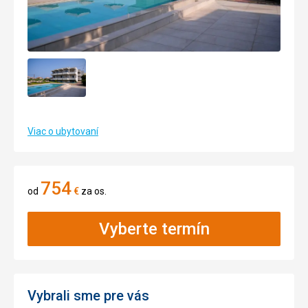
Viac o ubytovaní
754
od
€
za os.
Vyberte termín
Vybrali sme pre vás