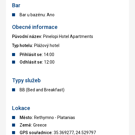
Bar
Bar u bazénu: Ano
Obecné informace
Původní název:
Pinelopi Hotel Apartments
Typ hotelu:
Plážový hotel
Přihlásit se:
14:00
Odhlásit se:
12:00
Typy služeb
BB (Bed and Breakfast)
Lokace
Město:
Rethymno - Platanias
Země:
Greece
GPS souřadnice:
35.369277, 24.529797