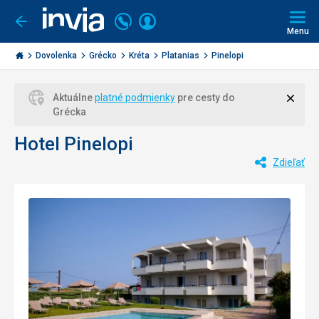
Volajte
Prihlásiť
Ísť
späť
+421
Menu
sa
2
Invia.sk
3221
Dovolenka
Grécko
Kréta
Platanias
Pinelopi
0477
Zavri
Aktuálne
platné podmienky
pre cesty do
Grécka
Hotel Pinelopi
Zdieľať