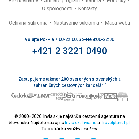
Pre novinárov
Affiliate program
Kariéra
Pobočky
O spoločnosti
Kontakty
Ochrana súkromia
Nastavenie súkromia
Mapa webu
Volajte Po-Pia 7:00-22:00, So-Ne 8:00-22:00
+421 2 3221 0490
Zastupujeme takmer 200 overených slovenských a
zahraničných cestovných kancelárií
© 2000–2026. Invia.sk je najväčšia cestovná agentúra na
Slovensku. Nájdete nás aj na
Invia.cz
,
Invia.hu
a
Travelplanet.pl
.
Tato stránka využíva
cookies
.