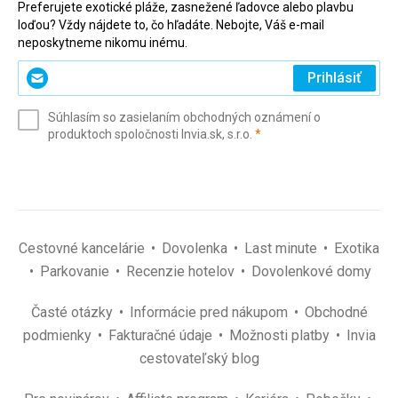
Preferujete exotické pláže, zasnežené ľadovce alebo plavbu
loďou? Vždy nájdete to, čo hľadáte. Nebojte, Váš e-mail
neposkytneme nikomu inému.
Zadajte
Prihlásiť
svoj
e-
Súhlasím so zasielaním obchodných oznámení o
mail
(povinné)
produktoch spoločnosti Invia.sk, s.r.o.
*
(povinné)
*
Cestovné kancelárie
Dovolenka
Last minute
Exotika
Parkovanie
Recenzie hotelov
Dovolenkové domy
Časté otázky
Informácie pred nákupom
Obchodné
podmienky
Fakturačné údaje
Možnosti platby
Invia
cestovateľský blog