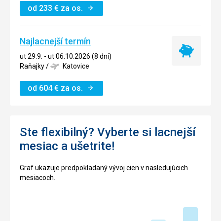
od
233
€
za os.
Najlacnejší termín
Najlacnejší
ut 29.9. - ut 06.10.2026 (8 dní)
termín
Raňajky
/
Katovice
od
604
€
za os.
Ste flexibilný? Vyberte si lacnejší
mesiac a ušetrite!
Graf ukazuje predpokladaný vývoj cien v nasledujúcich
mesiacoch.