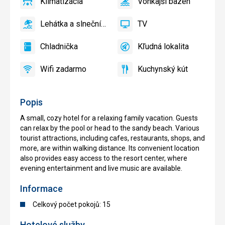
Klimatizácia
Vonkajší bazén
áno
Klimatizácia
áno
Vonkajší
bazén
Lehátka a slnečníky pri bazéne zadarmo
TV
áno
Lehátka
áno
TV
a
Chladnička
Kľudná lokalita
slnečníky
áno
Chladnička
áno
Kľudná
pri
lokalita
Wifi zadarmo
Kuchynský kút
bazéne
áno
Wifi
áno
Kuchynský
zadarmo
zadarmo
kút
Popis
A small, cozy hotel for a relaxing family vacation. Guests
can relax by the pool or head to the sandy beach. Various
tourist attractions, including cafes, restaurants, shops, and
more, are within walking distance. Its convenient location
also provides easy access to the resort center, where
evening entertainment and live music are available.
Informace
Celkový počet pokojů: 15
Hotelové služby