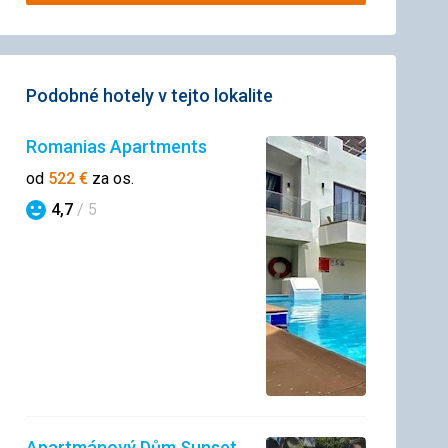
Podobné hotely v tejto lokalite
Romanias Apartments
od
522
€
za os.
4,7
/ 5
Hodnotenie
Apartmánový Dům Sunset