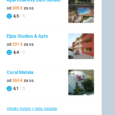
od
305
€
za os.
4,5
/ 5
Hodnotenie
Elpis Studios & Apts
od
331
€
za os.
4,4
/ 5
Hodnotenie
Coral Matala
od
365
€
za os.
4,1
/ 5
Hodnotenie
Všetky hotely v tejto lokalite