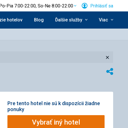
Po-Pia 7:00-22:00, So-Ne 8:00-22:00
Prihlásiť sa
ie hotelov
Blog
Ďalšie služby
Viac
Zavrieť
Zdieľať
Pre tento hotel nie sú k dispozícii žiadne
ponuky
Vybrať iný hotel