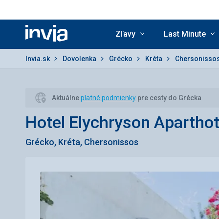
Zľavy
Last Minute
Invia.sk
Invia.sk
Dovolenka
Grécko
Kréta
Chersonisso
Aktuálne
platné podmienky
pre cesty do Grécka
Hotel Elychryson Aparthot
Grécko, Kréta, Chersonissos