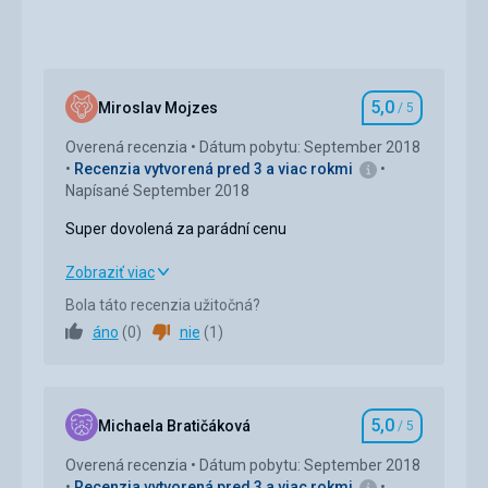
5,0
Miroslav Mojzes
/ 5
Hodnotenie
Overená recenzia
Dátum pobytu: September 2018
Recenzia vytvorená pred 3 a viac rokmi
Napísané September 2018
Super dovolená za parádní cenu
Super dovolená za parádní cenu
Zobraziť viac
Bola táto recenzia užitočná?
Strava
5,0
/ 5
áno
(
0
)
nie
(
1
)
Ubytovanie
5,0
/ 5
Okolie
5,0
/ 5
5,0
Michaela Bratičáková
/ 5
Hodnotenie
Služby
5,0
/ 5
Overená recenzia
Dátum pobytu: September 2018
Recenzia vytvorená pred 3 a viac rokmi