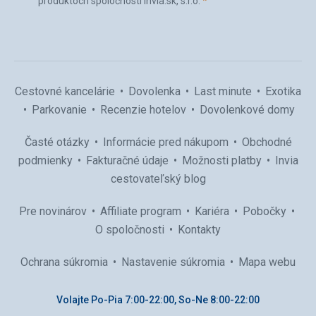
(povinné)
produktoch spoločnosti Invia.sk, s.r.o.
*
(povinné)
*
Cestovné kancelárie
Dovolenka
Last minute
Exotika
Parkovanie
Recenzie hotelov
Dovolenkové domy
Časté otázky
Informácie pred nákupom
Obchodné
podmienky
Fakturačné údaje
Možnosti platby
Invia
cestovateľský blog
Pre novinárov
Affiliate program
Kariéra
Pobočky
O spoločnosti
Kontakty
Ochrana súkromia
Nastavenie súkromia
Mapa webu
Volajte Po-Pia 7:00-22:00, So-Ne 8:00-22:00