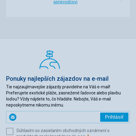
sprievodcovi
hluboký bazén, spousta schodů, žádné zázemí a
nevhodné jídlo.
Služby
Hotel rozhodně neodpovídá 4 hvězdám
Táto recenzia bola preložená automaticky pomocou
Google Translate
Ponuky najlepších zájazdov na e-mail
Tie najzaujímavejšie zájazdy pravidelne na Váš e-mail!
Preferujete exotické pláže, zasnežené ľadovce alebo plavbu
loďou? Vždy nájdete to, čo hľadáte. Nebojte, Váš e-mail
neposkytneme nikomu inému.
Zadajte
Prihlásiť
svoj
e-
Súhlasím so zasielaním obchodných oznámení o
mail