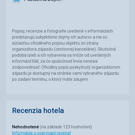
povolené
áno
Požičovňa
bicyklov
Popisy, recenzie a fotografie uvedené v informáciách
predstavujú subjektívne dojmy ich autorov a nie sú
súčasťou oficiálneho popisu objektu zo strany
organizátora zájazdu (cestovnej kancelárie). Skutočná
podoba izieb a ich vybavenia sa môže od uvedených
informácií líšiť, za čo spoločnosť Invia nenesie
zodpovednosť. Oficiálny popis poskytnutý organizátorom
zájazdu je dostupný na stránke vami vybraného zájazdu
po zadaní termínu, o ktorý máte záujem.
Recenzia hotela
Nehodnotené
(na základe 123 hodnotení)
Informácie o overovaní recenzí