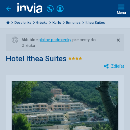
Volajte
Prihlásiť
Ísť
späť
+421
Menu
sa
2
Invia.sk
3221
Dovolenka
Grécko
Korfu
Ermones
Ithea Suites
0477
Zavri
Aktuálne
platné podmienky
pre cesty do
Grécka
Hotel Ithea Suites
Hodnotenie:
Zdieľať
4/5