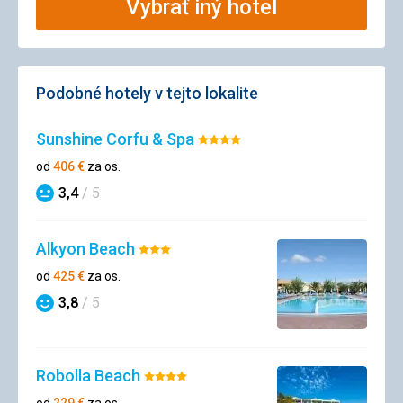
Vybrať iný hotel
Podobné hotely v tejto lokalite
Sunshine Corfu & Spa
Hodnotenie:
4/5
od
406
€
za os.
3,4
/ 5
Hodnotenie
Alkyon Beach
Hodnotenie:
3/5
od
425
€
za os.
3,8
/ 5
Hodnotenie
Robolla Beach
Hodnotenie:
4/5
od
229
€
za os.