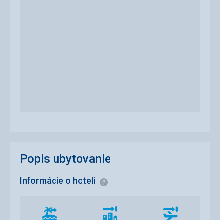
Popis ubytovanie
Informácie o hoteli
Informácie
Vzdialenosť
Vzdialenosť
Vzdialenosť