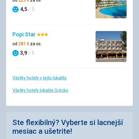
4,5
/ 5
Hodnotenie
Popi Star
Hodnotenie:
3/5
od
281
€
za os.
3,9
/ 5
Hodnotenie
Všetky hotely v tejto lokalite
Všetky hotely lokalite Grécko
Ste flexibilný? Vyberte si lacnejší
mesiac a ušetrite!