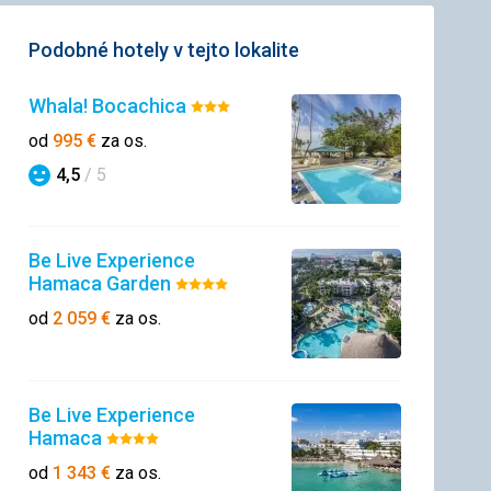
Podobné hotely v tejto lokalite
Whala! Bocachica
Hodnotenie:
3/5
od
995
€
za os.
4,5
/ 5
Hodnotenie
Be Live Experience
Hamaca Garden
Hodnotenie:
4/5
od
2 059
€
za os.
Be Live Experience
Hamaca
Hodnotenie:
4/5
od
1 343
€
za os.