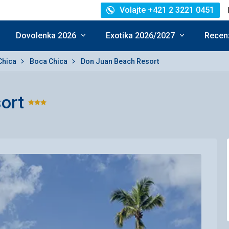
Volajte +421 2 3221 0451
Dovolenka 2026
Exotika 2026/2027
Recenz
Chica
Boca Chica
Don Juan Beach Resort
ort
Hodnotenie:
3/5