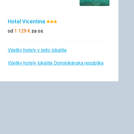
Hotel Vicentina
Hodnotenie:
3/5
od
1 129
€
za os.
Všetky hotely v tejto lokalite
Všetky hotely lokalite Dominikánska republika