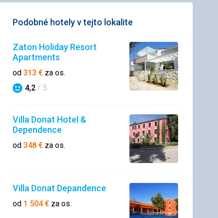
Podobné hotely v tejto lokalite
Zaton Holiday Resort
Apartments
od
313
€
za os.
4,2
/ 5
Hodnotenie
Villa Donat Hotel &
Dependence
od
348
€
za os.
Villa Donat Depandence
od
1 504
€
za os.