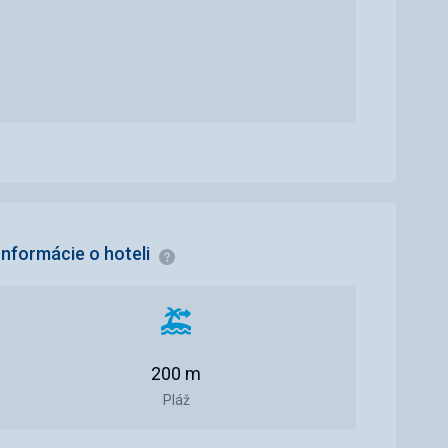
Informácie o hoteli
Informácie
Vzdialenosť
od
200 m
pláže
Pláž