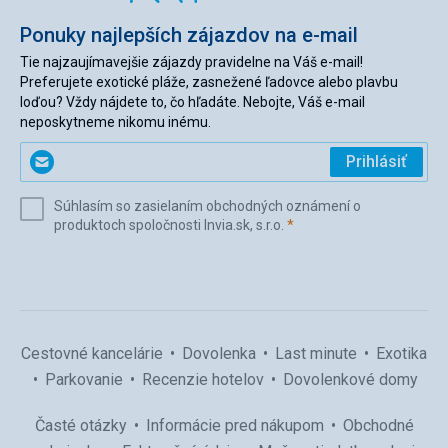
Ponuky najlepších zájazdov na e-mail
Tie najzaujímavejšie zájazdy pravidelne na Váš e-mail!
Preferujete exotické pláže, zasnežené ľadovce alebo plavbu
loďou? Vždy nájdete to, čo hľadáte. Nebojte, Váš e-mail
neposkytneme nikomu inému.
Zadajte
Prihlásiť
svoj
e-
Súhlasím so zasielaním obchodných oznámení o
mail
(povinné)
produktoch spoločnosti Invia.sk, s.r.o.
*
(povinné)
*
Cestovné kancelárie
Dovolenka
Last minute
Exotika
Parkovanie
Recenzie hotelov
Dovolenkové domy
Časté otázky
Informácie pred nákupom
Obchodné