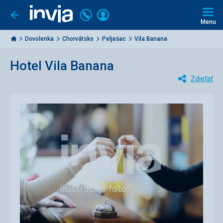
Volajte
Prihlásiť
Ísť
späť
+421
Menu
sa
2
Invia.sk
3221
Dovolenka
Chorvátsko
Pelješac
Vila Banana
0477
Hotel Vila Banana
Zdieľať