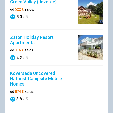
Green Valley (Jezerce)
od
522
€
za os.
5,0
/ 5
Hodnotenie
Zaton Holiday Resort
Apartments
od
316
€
za os.
4,2
/ 5
Hodnotenie
Koversada Uncovered
Naturist Campsite Mobile
Homes
od
874
€
za os.
3,8
/ 5
Hodnotenie