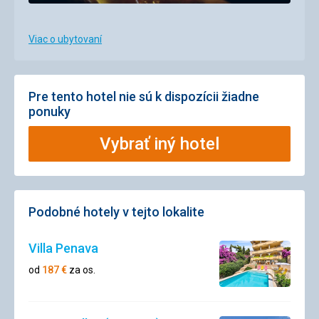
Viac o ubytovaní
Pre tento hotel nie sú k dispozícii žiadne
ponuky
Vybrať iný hotel
Podobné hotely v tejto lokalite
Villa Penava
od
187
€
za os.