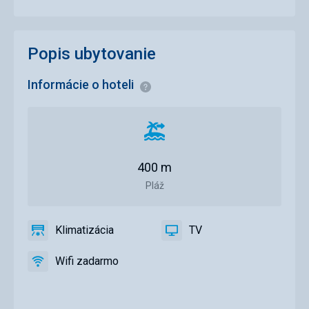
Popis ubytovanie
Informácie o hoteli
Informácie
Vzdialenosť
od
pláže
400 m
Pláž
Klimatizácia
TV
áno
Klimatizácia
áno
TV
Wifi zadarmo
áno
Wifi
zadarmo