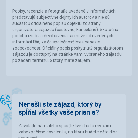
Popisy, recenzie a fotografie uvedené v informáciách
predstavujú subjektívne dojmy ich autorov a nie sú
súčasťou oficiálneho popisu objektu zo strany
organizátora zájazdu (cestovnej kancelárie). Skutočná
podoba izieb a ich vybavenia sa môže od uvedených
informácií líšiť, za čo spoločnosť Invia nenesie
zodpovednosť. Oficiálny popis poskytnutý organizátorom
zájazdu je dostupný na stránke vami vybraného zájazdu
po zadaní termínu, o ktorý máte záujem.
Nenašli ste zájazd, ktorý by
spĺňal všetky vaše priania?
Zavolajte nám alebo spusťte live chat a my vám
zabezpečíme dovolenku, na ktorú budete ešte dlho
spomínať.