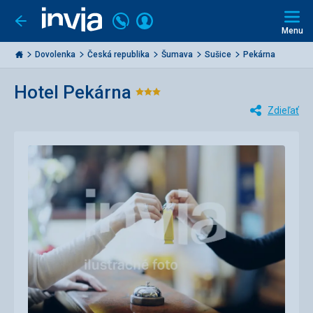
Volajte
Prihlásiť
Ísť
späť
+421
Menu
sa
2
Invia.sk
3221
Dovolenka
Česká republika
Šumava
Sušice
Pekárna
0477
Hotel Pekárna
Hodnotenie:
Zdieľať
3/5