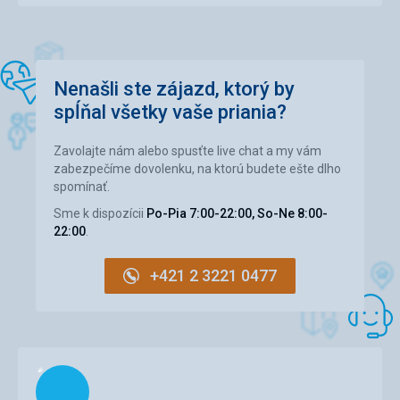
Nenašli ste zájazd, ktorý by
spĺňal všetky vaše priania?
Zavolajte nám alebo spusťte live chat a my vám
zabezpečíme dovolenku, na ktorú budete ešte dlho
spomínať.
Sme k dispozícii
Po-Pia 7:00-22:00, So-Ne 8:00-
22:00
.
+421 2 3221 0477
Načítam