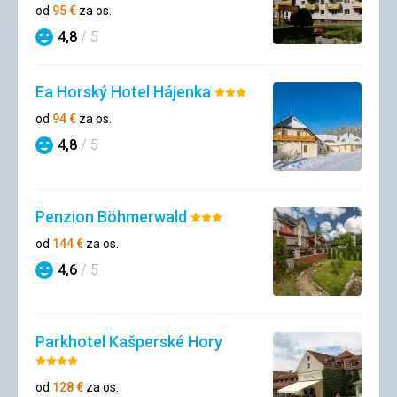
3/5
od
95
€
za os.
4,8
/ 5
Hodnotenie
Ea Horský Hotel Hájenka
Hodnotenie:
3/5
od
94
€
za os.
4,8
/ 5
Hodnotenie
Penzion Böhmerwald
Hodnotenie:
3/5
od
144
€
za os.
4,6
/ 5
Hodnotenie
Parkhotel Kašperské Hory
Hodnotenie:
4/5
od
128
€
za os.