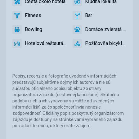
Cesta okolo hotela
Kľudná lokalita
áno
Cesta
áno
Kľudná
okolo
lokalita
Fitness
Bar
hotela
áno
Fitness
áno
Bar
Bowling
Domáce zvieratá povolené
áno
Bowling
áno
Domáce
zvieratá
Hotelová reštaurácia
Požičovňa bicyklov
povolené
áno
Hotelová
áno
Požičovňa
reštaurácia
bicyklov
Popisy, recenzie a fotografie uvedené v informáciách
predstavujú subjektívne dojmy ich autorov a nie sú
súčasťou oficiálneho popisu objektu zo strany
organizátora zájazdu (cestovnej kancelárie). Skutočná
podoba izieb a ich vybavenia sa môže od uvedených
informácií líšiť, za čo spoločnosť Invia nenesie
zodpovednosť. Oficiálny popis poskytnutý organizátorom
zájazdu je dostupný na stránke vami vybraného zájazdu
po zadaní termínu, o ktorý máte záujem.