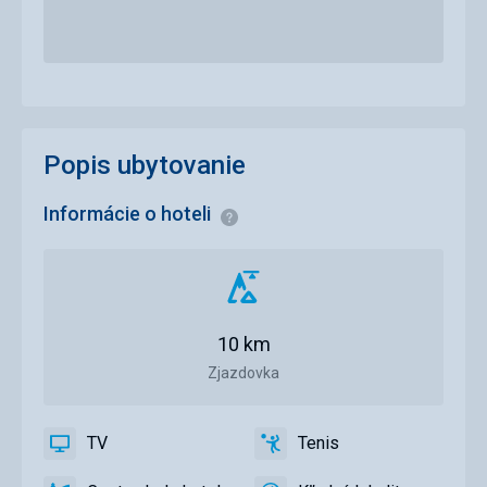
Popis ubytovanie
Informácie o hoteli
Informácie
Vzdialenosť
od
zjazdovky
10 km
Zjazdovka
TV
Tenis
áno
TV
áno
Tenis,
Volejbal