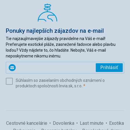
Ponuky najlepších zájazdov na e-mail
Tie najzaujímavejšie zájazdy pravidelne na Váš e-mail!
Preferujete exotické pláže, zasnežené ľadovce alebo plavbu
loďou? Vždy nájdete to, čo hľadáte. Nebojte, Váš e-mail
neposkytneme nikomu inému.
Zadajte
Prihlásiť
svoj
e-
Súhlasím so zasielaním obchodných oznámení o
mail
(povinné)
produktoch spoločnosti Invia.sk, s.r.o.
*
(povinné)
*
Cestovné kancelárie
Dovolenka
Last minute
Exotika