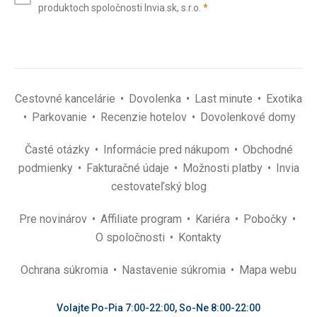
(povinné)
produktoch spoločnosti Invia.sk, s.r.o.
*
(povinné)
*
Cestovné kancelárie
Dovolenka
Last minute
Exotika
Parkovanie
Recenzie hotelov
Dovolenkové domy
Časté otázky
Informácie pred nákupom
Obchodné
podmienky
Fakturačné údaje
Možnosti platby
Invia
cestovateľský blog
Pre novinárov
Affiliate program
Kariéra
Pobočky
O spoločnosti
Kontakty
Ochrana súkromia
Nastavenie súkromia
Mapa webu
Volajte Po-Pia 7:00-22:00, So-Ne 8:00-22:00