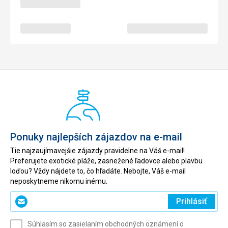
Ponuky najlepších zájazdov na e-mail
Tie najzaujímavejšie zájazdy pravidelne na Váš e-mail!
Preferujete exotické pláže, zasnežené ľadovce alebo plavbu
loďou? Vždy nájdete to, čo hľadáte. Nebojte, Váš e-mail
neposkytneme nikomu inému.
Zadajte
Prihlásiť
svoj
e-
Súhlasím so zasielaním obchodných oznámení o
mail