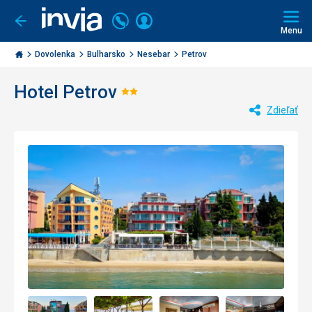
Volajte
Prihlásiť
Ísť
späť
+421
Menu
sa
2
Invia.sk
3221
Dovolenka
Bulharsko
Nesebar
Petrov
0477
Hotel Petrov
Hodnotenie:
Zdieľať
2/5