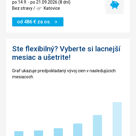
po 14.9. - po 21.09.2026 (8 dní)
Najlacnejší
Bez stravy
/
Katovice
termín
od
486
€
za os.
Ste flexibilný? Vyberte si lacnejší
mesiac a ušetrite!
Graf ukazuje predpokladaný vývoj cien v nasledujúcich
mesiacoch.