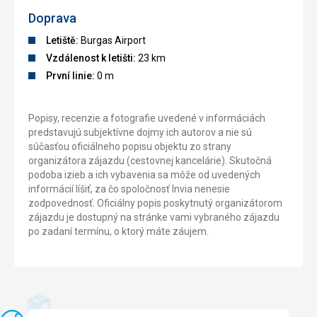
Doprava
Letiště:
Burgas Airport
Vzdálenost k letišti:
23 km
První linie:
0 m
Popisy, recenzie a fotografie uvedené v informáciách
predstavujú subjektívne dojmy ich autorov a nie sú
súčasťou oficiálneho popisu objektu zo strany
organizátora zájazdu (cestovnej kancelárie). Skutočná
podoba izieb a ich vybavenia sa môže od uvedených
informácií líšiť, za čo spoločnosť Invia nenesie
zodpovednosť. Oficiálny popis poskytnutý organizátorom
zájazdu je dostupný na stránke vami vybraného zájazdu
po zadaní termínu, o ktorý máte záujem.