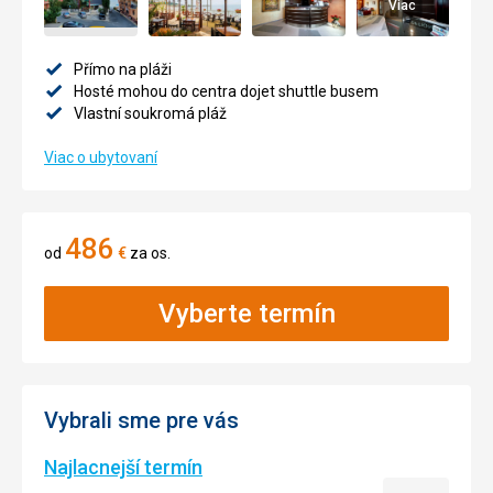
Viac
Přímo na pláži
Hosté mohou do centra dojet shuttle busem
Vlastní soukromá pláž
Viac o ubytovaní
486
od
€
za os.
Vyberte termín
Vybrali sme pre vás
Najlacnejší termín