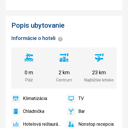
Popis ubytovanie
Informácie o hoteli
Informácie
Vzdialenosť
Vzdialenosť
Vzdialenosť
od
od
od
pláže
centra
letiska
0 m
2 km
23 km
mesta
Pláž
Centrum
Najbližšie letisko
Klimatizácia
TV
áno
Klimatizácia
áno
TV
Chladnička
Bar
áno
Chladnička
áno
Bar
Hotelová reštaurácia
Nonstop recepcia
áno
Hotelová
áno
Nonstop