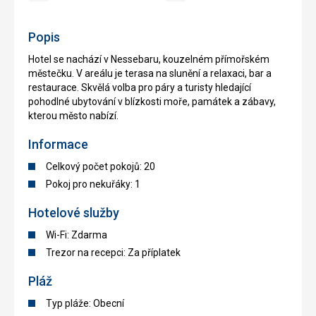
reštaurácia
recepcia
Popis
Hotel se nachází v Nessebaru, kouzelném přímořském
městečku. V areálu je terasa na slunění a relaxaci, bar a
restaurace. Skvělá volba pro páry a turisty hledající
pohodlné ubytování v blízkosti moře, památek a zábavy,
kterou město nabízí.
Informace
Celkový počet pokojů: 20
Pokoj pro nekuřáky: 1
Hotelové služby
Wi-Fi: Zdarma
Trezor na recepci: Za příplatek
Pláž
Typ pláže: Obecní