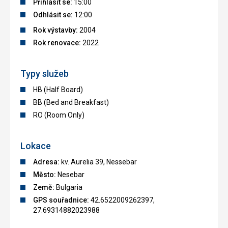
Přihlásit se:
15:00
Odhlásit se:
12:00
Rok výstavby:
2004
Rok renovace:
2022
Typy služeb
HB (Half Board)
BB (Bed and Breakfast)
RO (Room Only)
Lokace
Adresa:
kv. Aurelia 39, Nessebar
Město:
Nesebar
Země:
Bulgaria
GPS souřadnice:
42.6522009262397,
27.69314882023988