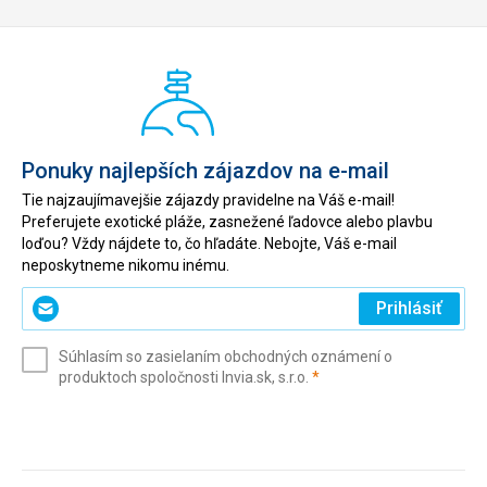
Ponuky najlepších zájazdov na e-mail
Tie najzaujímavejšie zájazdy pravidelne na Váš e-mail!
Preferujete exotické pláže, zasnežené ľadovce alebo plavbu
loďou? Vždy nájdete to, čo hľadáte. Nebojte, Váš e-mail
neposkytneme nikomu inému.
Zadajte
Prihlásiť
svoj
e-
Súhlasím so zasielaním obchodných oznámení o
mail
(povinné)
produktoch spoločnosti Invia.sk, s.r.o.
*
(povinné)
*