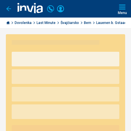
Volajte
Prihlásiť
Ísť
späť
+421
Menu
sa
2
Invia.sk
3221
Dovolenka
Last Minute
Švajčiarsko
Bern
Lauenen b. Gstaad
0491