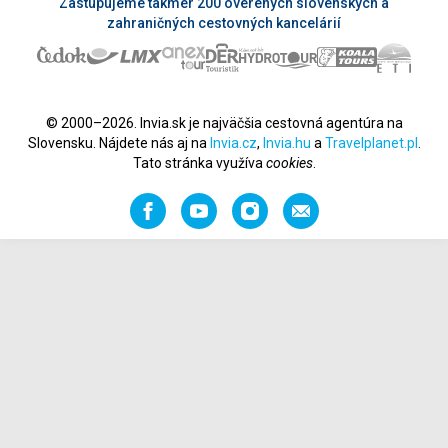
Zastupujeme takmer 200 overených slovenských a
zahraničných cestovných kancelárií
© 2000–2026. Invia.sk je najväčšia cestovná agentúra na
Slovensku. Nájdete nás aj na
Invia.cz
,
Invia.hu
a
Travelplanet.pl
.
Tato stránka využíva
cookies
.
Facebook
YouTube
Instagram
Odporučiť