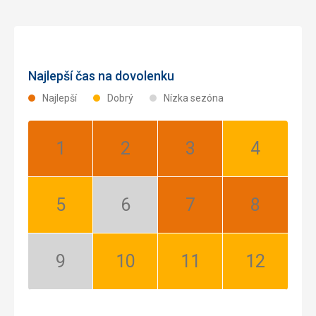
Najlepší čas na dovolenku
Najlepší
Dobrý
Nízka sezóna
Január:
Február:
Marec:
Apríl:
Najlepší
Najlepší
Najlepší
Dobrý
Máj:
Jún:
Júl:
August:
Dobrý
Nízka
Najlepší
Najlepší
sezóna
September:
Október:
November:
December:
Nízka
Dobrý
Dobrý
Dobrý
sezóna