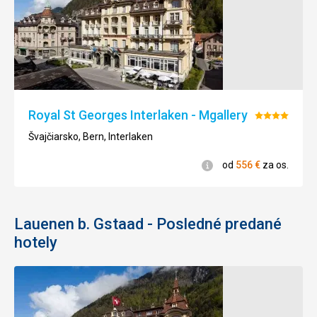
Royal St Georges Interlaken - Mgallery
Hodnoteni
4/5
Švajčiarsko, Bern, Interlaken
Informácie
od
556
€
za os.
Lauenen b. Gstaad - Posledné predané
hotely