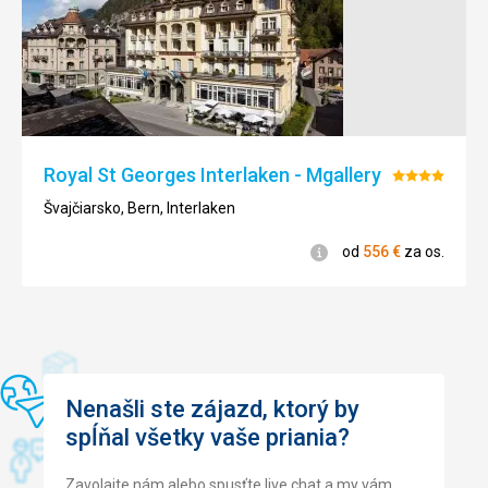
Royal St Georges Interlaken - Mgallery
Hodnoteni
4/5
Švajčiarsko, Bern, Interlaken
Informácie
od
556
€
za os.
Nenašli ste zájazd, ktorý by
spĺňal všetky vaše priania?
Zavolajte nám alebo spusťte live chat a my vám