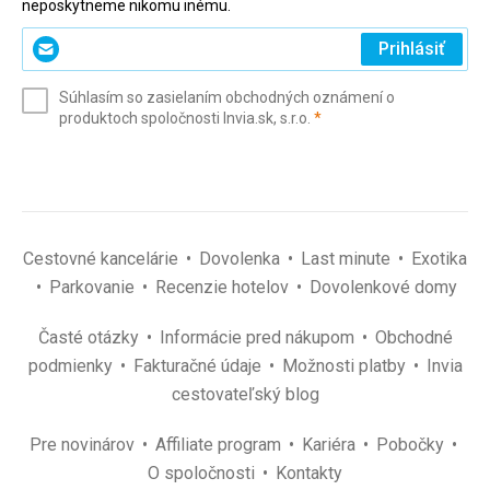
neposkytneme nikomu inému.
Zadajte
Prihlásiť
svoj
e-
Súhlasím so zasielaním obchodných oznámení o
mail
(povinné)
produktoch spoločnosti Invia.sk, s.r.o.
*
(povinné)
*
Cestovné kancelárie
Dovolenka
Last minute
Exotika
Parkovanie
Recenzie hotelov
Dovolenkové domy
Časté otázky
Informácie pred nákupom
Obchodné
podmienky
Fakturačné údaje
Možnosti platby
Invia
cestovateľský blog
Pre novinárov
Affiliate program
Kariéra
Pobočky
O spoločnosti
Kontakty