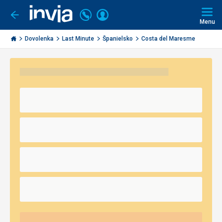
Volajte
Prihlásiť
Ísť
späť
+421
Menu
sa
2
Invia.sk
3221
Dovolenka
Last Minute
Španielsko
Costa del Maresme
0491